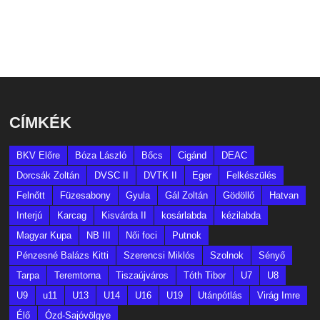
CÍMKÉK
BKV Előre
Bóza László
Bőcs
Cigánd
DEAC
Dorcsák Zoltán
DVSC II
DVTK II
Eger
Felkészülés
Felnőtt
Füzesabony
Gyula
Gál Zoltán
Gödöllő
Hatvan
Interjú
Karcag
Kisvárda II
kosárlabda
kézilabda
Magyar Kupa
NB III
Női foci
Putnok
Pénzesné Balázs Kitti
Szerencsi Miklós
Szolnok
Sényő
Tarpa
Teremtorna
Tiszaújváros
Tóth Tibor
U7
U8
U9
u11
U13
U14
U16
U19
Utánpótlás
Virág Imre
Élő
Ózd-Sajóvölgye