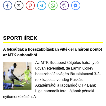
SPORTHÍREK
A felcsútiak a hosszabbításban vitték el a három pontot
az MTK otthonából
Az MTK Budapest kétgólos hátrányból
ugyan egyenlített, de Lamin Colley
hosszabbítás végén lőtt találatával 3-2-
re kikapott a vendég Puskás
Akadémiától a labdarúgó OTP Bank
Liga harmadik fordulójának pénteki
nyitómérkőzésén. A