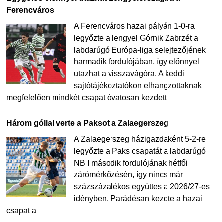
Ferencváros
A Ferencváros hazai pályán 1-0-ra
legyőzte a lengyel Górnik Zabrzét a
labdarúgó Európa-liga selejtezőjének
harmadik fordulójában, így előnnyel
utazhat a visszavágóra. A keddi
sajtótájékoztatókon elhangzottaknak
megfelelően mindkét csapat óvatosan kezdett
Három góllal verte a Paksot a Zalaegerszeg
A Zalaegerszeg házigazdaként 5-2-re
legyőzte a Paks csapatát a labdarúgó
NB I második fordulójának hétfői
zárómérkőzésén, így nincs már
százszázalékos együttes a 2026/27-es
idényben. Parádésan kezdte a hazai
csapat a