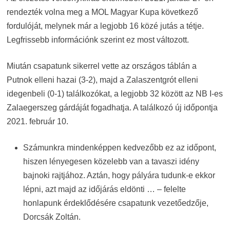
rendezték volna meg a MOL Magyar Kupa következő
fordulóját, melynek már a legjobb 16 közé jutás a tétje.
Legfrissebb információnk szerint ez most változott.
Miután csapatunk sikerrel vette az országos táblán a
Putnok elleni hazai (3-2), majd a Zalaszentgrót elleni
idegenbeli (0-1) találkozókat, a legjobb 32 között az NB I-es
Zalaegerszeg gárdáját fogadhatja. A találkozó új időpontja
2021. február 10.
Számunkra mindenképpen kedvezőbb ez az időpont,
hiszen lényegesen közelebb van a tavaszi idény
bajnoki rajtjához. Aztán, hogy pályára tudunk-e ekkor
lépni, azt majd az időjárás eldönti … – felelte
honlapunk érdeklődésére csapatunk vezetőedzője,
Dorcsák Zoltán.