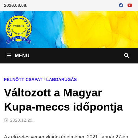
Skip
2026.08.08.
to
content
MENU
FELNŐTT CSAPAT
/
LABDARÚGÁS
Változott a Magyar
Kupa-meccs időpontja
2020.12.29.
Az előzetes versenykiírás értelmében 2021. január 27-én