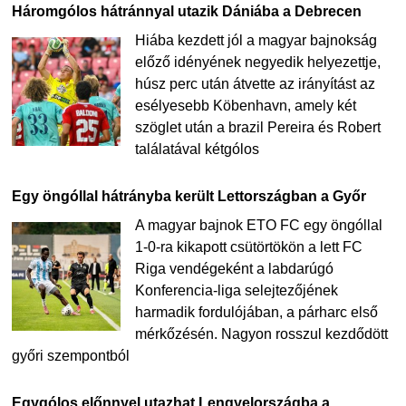
Háromgólos hátránnyal utazik Dániába a Debrecen
Hiába kezdett jól a magyar bajnokság
előző idényének negyedik helyezettje,
húsz perc után átvette az irányítást az
esélyesebb Köbenhavn, amely két
szöglet után a brazil Pereira és Robert
találatával kétgólos
Egy öngóllal hátrányba került Lettországban a Győr
A magyar bajnok ETO FC egy öngóllal
1-0-ra kikapott csütörtökön a lett FC
Riga vendégeként a labdarúgó
Konferencia-liga selejtezőjének
harmadik fordulójában, a párharc első
mérkőzésén. Nagyon rosszul kezdődött
győri szempontból
Egygólos előnnyel utazhat Lengyelországba a