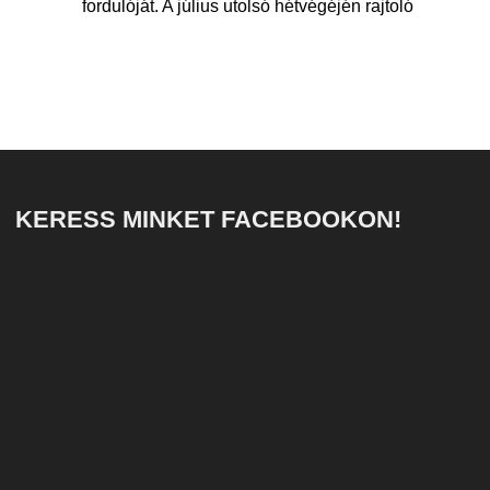
fordulóját. A július utolsó hétvégéjén rajtoló
KERESS MINKET FACEBOOKON!