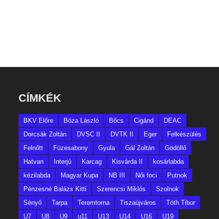
CÍMKÉK
BKV Előre
Bóza László
Bőcs
Cigánd
DEAC
Dorcsák Zoltán
DVSC II
DVTK II
Eger
Felkészülés
Felnőtt
Füzesabony
Gyula
Gál Zoltán
Gödöllő
Hatvan
Interjú
Karcag
Kisvárda II
kosárlabda
kézilabda
Magyar Kupa
NB III
Női foci
Putnok
Pénzesné Balázs Kitti
Szerencsi Miklós
Szolnok
Sényő
Tarpa
Teremtorna
Tiszaújváros
Tóth Tibor
U7
U8
U9
u11
U13
U14
U16
U19