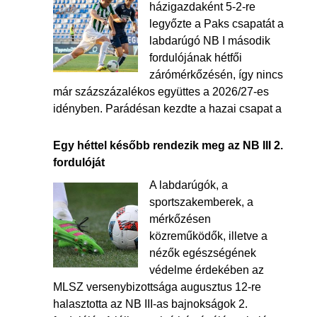
házigazdaként 5-2-re
legyőzte a Paks csapatát a
labdarúgó NB I második
fordulójának hétfői
zárómérkőzésén, így nincs
már százszázalékos együttes a 2026/27-es
idényben. Parádésan kezdte a hazai csapat a
Egy héttel később rendezik meg az NB III 2.
fordulóját
A labdarúgók, a
sportszakemberek, a
mérkőzésen
közreműködők, illetve a
nézők egészségének
védelme érdekében az
MLSZ versenybizottsága augusztus 12-re
halasztotta az NB III-as bajnokságok 2.