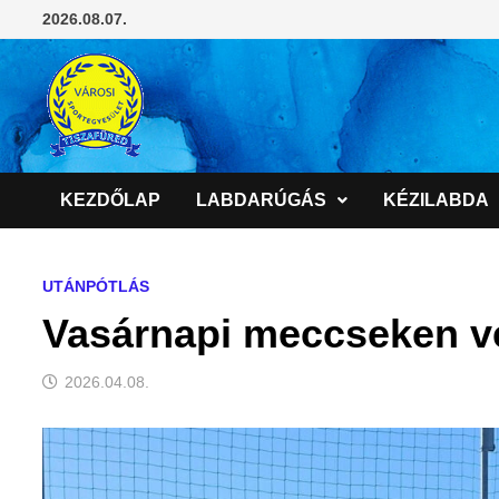
Skip
2026.08.07.
to
content
KEZDŐLAP
LABDARÚGÁS
KÉZILABDA
UTÁNPÓTLÁS
Vasárnapi meccseken ve
2026.04.08.