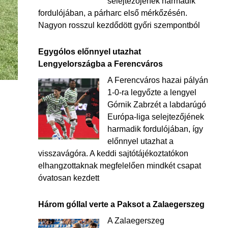
selejtezőjének harmadik
fordulójában, a párharc első mérkőzésén.
Nagyon rosszul kezdődött győri szempontból
Egygólos előnnyel utazhat
Lengyelországba a Ferencváros
A Ferencváros hazai pályán
1-0-ra legyőzte a lengyel
Górnik Zabrzét a labdarúgó
Európa-liga selejtezőjének
harmadik fordulójában, így
előnnyel utazhat a
visszavágóra. A keddi sajtótájékoztatókon
elhangzottaknak megfelelően mindkét csapat
óvatosan kezdett
Három góllal verte a Paksot a Zalaegerszeg
A Zalaegerszeg