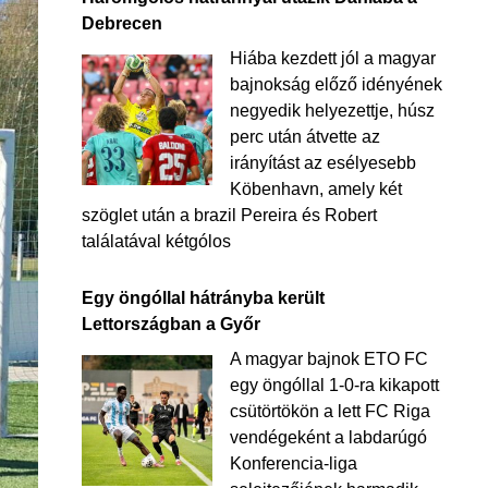
Debrecen
Hiába kezdett jól a magyar
bajnokság előző idényének
negyedik helyezettje, húsz
perc után átvette az
irányítást az esélyesebb
Köbenhavn, amely két
szöglet után a brazil Pereira és Robert
találatával kétgólos
Egy öngóllal hátrányba került
Lettországban a Győr
A magyar bajnok ETO FC
egy öngóllal 1-0-ra kikapott
csütörtökön a lett FC Riga
vendégeként a labdarúgó
Konferencia-liga