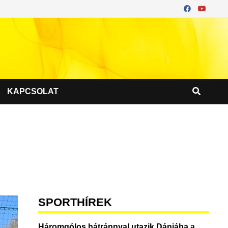
KAPCSOLAT
SPORTHÍREK
Háromgólos hátránnyal utazik Dániába a