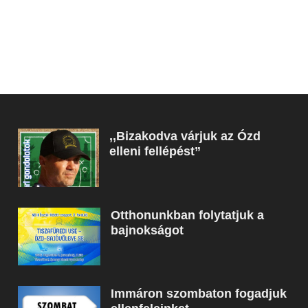
,,Bizakodva várjuk az Ózd
elleni fellépést”
Otthonunkban folytatjuk a
bajnokságot
Immáron szombaton fogadjuk