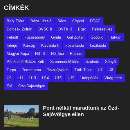
CÍMKÉK
BKV Előre
Bóza László
Bőcs
Cigánd
DEAC
Dorcsák Zoltán
DVSC II
DVTK II
Eger
Felkészülés
Felnőtt
Füzesabony
Gyula
Gál Zoltán
Gödöllő
Hatvan
Interjú
Karcag
Kisvárda II
kosárlabda
kézilabda
Magyar Kupa
NB III
Női foci
Putnok
Pénzesné Balázs Kitti
Szerencsi Miklós
Szolnok
Sényő
Tarpa
Teremtorna
Tiszaújváros
Tóth Tibor
U7
U8
U9
u11
U13
U14
U16
U19
Utánpótlás
Virág Imre
Élő
Ózd-Sajóvölgye
Pont nélkül maradtunk az Ózd-
Sajóvölgye ellen