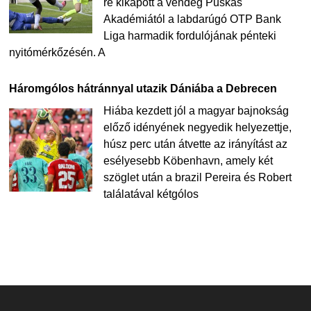
re kikapott a vendég Puskás
Akadémiától a labdarúgó OTP Bank
Liga harmadik fordulójának pénteki
nyitómérkőzésén. A
Háromgólos hátránnyal utazik Dániába a Debrecen
Hiába kezdett jól a magyar bajnokság
előző idényének negyedik helyezettje,
húsz perc után átvette az irányítást az
esélyesebb Köbenhavn, amely két
szöglet után a brazil Pereira és Robert
találatával kétgólos