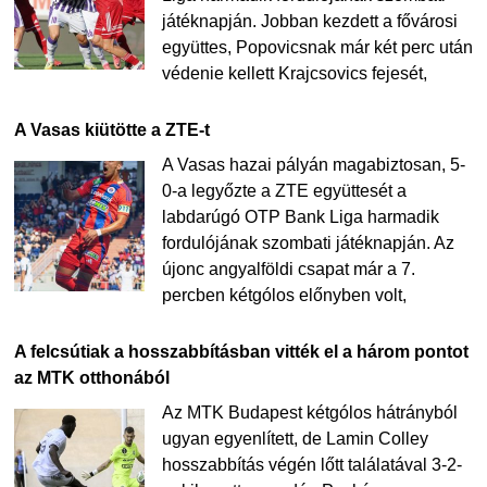
játéknapján. Jobban kezdett a fővárosi
együttes, Popovicsnak már két perc után
védenie kellett Krajcsovics fejesét,
A Vasas kiütötte a ZTE-t
A Vasas hazai pályán magabiztosan, 5-
0-a legyőzte a ZTE együttesét a
labdarúgó OTP Bank Liga harmadik
fordulójának szombati játéknapján. Az
újonc angyalföldi csapat már a 7.
percben kétgólos előnyben volt,
A felcsútiak a hosszabbításban vitték el a három pontot
az MTK otthonából
Az MTK Budapest kétgólos hátrányból
ugyan egyenlített, de Lamin Colley
hosszabbítás végén lőtt találatával 3-2-