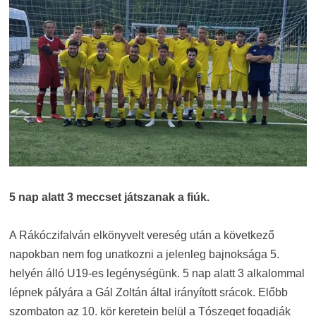
5 nap alatt 3 meccset játszanak a fiúk.
A Rákóczifalván elkönyvelt vereség után a következő
napokban nem fog unatkozni a jelenleg bajnoksága 5.
helyén álló U19-es legénységünk. 5 nap alatt 3 alkalommal
lépnek pályára a Gál Zoltán által irányított srácok. Előbb
szombaton az 10. kör keretein belül a Tószeget fogadják