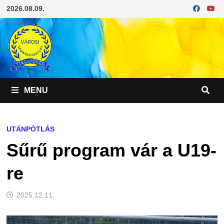
Skip
2026.08.09.
to
content
MENU
UTÁNPÓTLÁS
Sűrű program vár a U19-
re
2025.12.11.