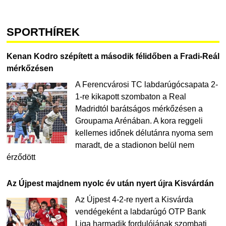
SPORTHÍREK
Kenan Kodro szépített a második félidőben a Fradi-Reál
mérkőzésen
A Ferencvárosi TC labdarúgócsapata 2-
1-re kikapott szombaton a Real
Madridtól barátságos mérkőzésen a
Groupama Arénában. A kora reggeli
kellemes időnek délutánra nyoma sem
maradt, de a stadionon belül nem
érződött
Az Újpest majdnem nyolc év után nyert újra Kisvárdán
Az Újpest 4-2-re nyert a Kisvárda
vendégeként a labdarúgó OTP Bank
Liga harmadik fordulójának szombati