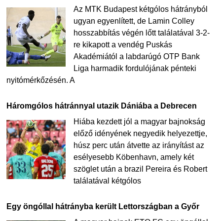
Az MTK Budapest kétgólos hátrányból
ugyan egyenlített, de Lamin Colley
hosszabbítás végén lőtt találatával 3-2-
re kikapott a vendég Puskás
Akadémiától a labdarúgó OTP Bank
Liga harmadik fordulójának pénteki
nyitómérkőzésén. A
Háromgólos hátránnyal utazik Dániába a Debrecen
Hiába kezdett jól a magyar bajnokság
előző idényének negyedik helyezettje,
húsz perc után átvette az irányítást az
esélyesebb Köbenhavn, amely két
szöglet után a brazil Pereira és Robert
találatával kétgólos
Egy öngóllal hátrányba került Lettországban a Győr