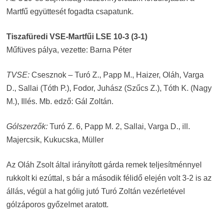
Martfű együttesét fogadta csapatunk.
Tiszafüredi VSE-Martfűi LSE 10-3 (3-1)
Műfüves pálya, vezette: Barna Péter
TVSE:
Csesznok – Turó Z., Papp M., Haizer, Oláh, Varga
D., Sallai (Tóth P.), Fodor, Juhász (Szűcs Z.), Tóth K. (Nagy
M.), Illés. Mb. edző: Gál Zoltán.
Gólszerzők:
Turó Z. 6, Papp M. 2, Sallai, Varga D., ill.
Majercsik, Kukucska, Müller
Az Oláh Zsolt által irányított gárda remek teljesítménnyel
rukkolt ki ezúttal, s bár a második félidő elején volt 3-2 is az
állás, végül a hat gólig jutó Turó Zoltán vezérletével
gólzáporos győzelmet aratott.