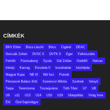
CÍMKÉK
BKV Előre
Bóza László
Bőcs
Cigánd
DEAC
Dorcsák Zoltán
DVSC II
DVTK II
Eger
Felkészülés
Felnőtt
Füzesabony
Gyula
Gál Zoltán
Gödöllő
Hatvan
Interjú
Karcag
Kisvárda II
kosárlabda
kézilabda
Magyar Kupa
NB III
Női foci
Putnok
Pénzesné Balázs Kitti
Szerencsi Miklós
Szolnok
Sényő
Tarpa
Teremtorna
Tiszaújváros
Tóth Tibor
U7
U8
U9
u11
U13
U14
U16
U19
Utánpótlás
Virág Imre
Élő
Ózd-Sajóvölgye