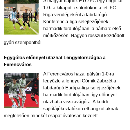
A magyar bajnok ETO FC egy öngóllal
1-0-ra kikapott csütörtökön a lett FC
Riga vendégeként a labdarúgó
Konferencia-liga selejtezőjének
harmadik fordulójában, a párharc első
mérkőzésén. Nagyon rosszul kezdődött
győri szempontból
Egygólos előnnyel utazhat Lengyelországba a
Ferencváros
A Ferencváros hazai pályán 1-0-ra
legyőzte a lengyel Górnik Zabrzét a
labdarúgó Európa-liga selejtezőjének
harmadik fordulójában, így előnnyel
utazhat a visszavágóra. A keddi
sajtótájékoztatókon elhangzottaknak
megfelelően mindkét csapat óvatosan kezdett