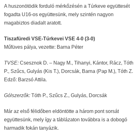
A huszonötödik forduló mérkőzésén a Túrkeve együttesét
fogadta U16-os együttesünk, mely szintén nagyon
magabiztos diadalt aratott.
Tiszafüredi VSE-Túrkevei VSE 4-0 (3-0)
Műfüves pálya, vezette: Barna Péter
TVSE:
Csesznok D. – Nagy M., Tihanyi, Kántor, Rácz, Tóth
P., Szűcs, Gulyás (Kis T.), Dorcsák, Barna (Pap M.), Tóth Z.
Edző: Barzsó Attila.
Gólszerzők:
Tóth P., Szűcs Z., Gulyás, Dorcsák
Már az első félidőben eldöntötte a három pont sorsát
együttesünk, mely így a táblázaton továbbra is a dobogó
harmadik fokán tanyázik.