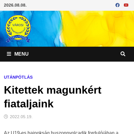
Skip
2026.08.08.
to
content
MENU
UTÁNPÓTLÁS
Kitettek magunkért
fiataljaink
2022.05.19.
Az U19-es bajnokság huszonnyolcadik fordulójában a