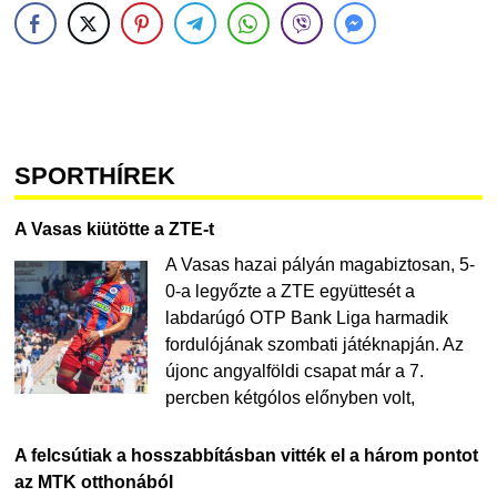
SPORTHÍREK
A Vasas kiütötte a ZTE-t
A Vasas hazai pályán magabiztosan, 5-
0-a legyőzte a ZTE együttesét a
labdarúgó OTP Bank Liga harmadik
fordulójának szombati játéknapján. Az
újonc angyalföldi csapat már a 7.
percben kétgólos előnyben volt,
A felcsútiak a hosszabbításban vitték el a három pontot
az MTK otthonából