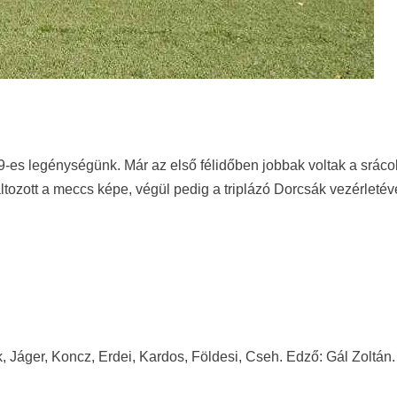
-es legénységünk. Már az első félidőben jobbak voltak a sráco
áltozott a meccs képe, végül pedig a triplázó Dorcsák vezérletéve
, Jáger, Koncz, Erdei, Kardos, Földesi, Cseh. Edző: Gál Zoltán.