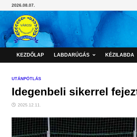
Skip
2026.08.07.
to
content
KEZDŐLAP
LABDARÚGÁS
KÉZILABDA
UTÁNPÓTLÁS
Idegenbeli sikerrel feje
2025.12.11.