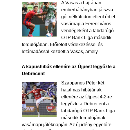
A Vasas a hajrában
emberhátrányban játszva
gól nélküli döntetlent ért el
vasárnap a Ferencváros
vendégeként a labdarúgó
OTP Bank Liga második
fordulójában. Előretolt védekezéssel és
letámadással kezdett a Vasas, amely
A kapushibák ellenére az Újpest legyőzte a
Debrecent
Szappanos Péter két
hatalmas hibájának
ellenére az Újpest 4-2-re
legyőzte a Debrecent a
labdarúgó OTP Bank Liga
második fordulójának
vasárnapi játéknapján. Az új idény egyelőre