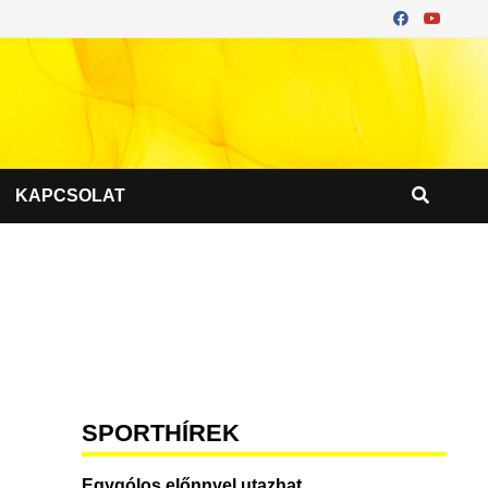
KAPCSOLAT
SPORTHÍREK
Egygólos előnnyel utazhat