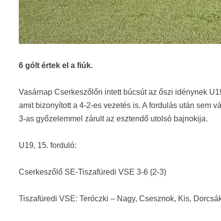
6 gólt értek el a fiúk.
Vasárnap Cserkeszőlőn intett búcsút az őszi idénynek U19
amit bizonyított a 4-2-es vezetés is. A fordulás után sem v
3-as győzelemmel zárult az esztendő utolsó bajnokija.
U19, 15. forduló:
Cserkeszőlő SE-Tiszafüredi VSE 3-6 (2-3)
Tiszafüredi VSE: Teróczki – Nagy, Csesznok, Kis, Dorcsák