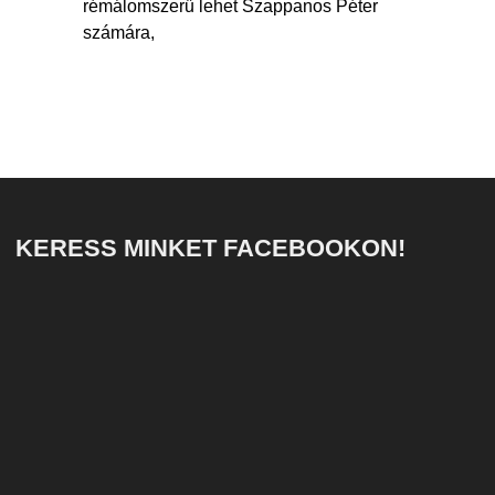
rémálomszerű lehet Szappanos Péter
számára,
KERESS MINKET FACEBOOKON!