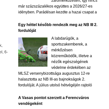
zárómérkőzésén, így nincs
már százszázalékos együttes a 2026/27-es
idényben. Parádésan kezdte a hazai csapat a
Egy héttel később rendezik meg az NB III 2.
fordulóját
A labdarúgók, a
sportszakemberek, a
k,
mérkőzésen
l, 6-
közreműködők, illetve a
nézők egészségének
védelme érdekében az
MLSZ versenybizottsága augusztus 12-re
halasztotta az NB III-as bajnokságok 2.
fordulóját. A július utolsó hétvégéjén rajtoló
A Vasas pontot szerzett a Ferencváros
vendégeként