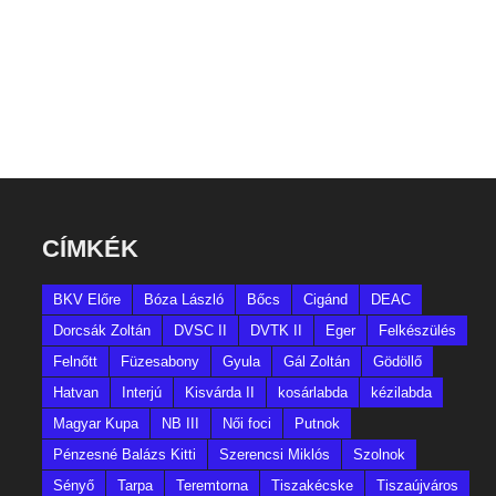
CÍMKÉK
BKV Előre
Bóza László
Bőcs
Cigánd
DEAC
Dorcsák Zoltán
DVSC II
DVTK II
Eger
Felkészülés
Felnőtt
Füzesabony
Gyula
Gál Zoltán
Gödöllő
Hatvan
Interjú
Kisvárda II
kosárlabda
kézilabda
Magyar Kupa
NB III
Női foci
Putnok
Pénzesné Balázs Kitti
Szerencsi Miklós
Szolnok
Sényő
Tarpa
Teremtorna
Tiszakécske
Tiszaújváros