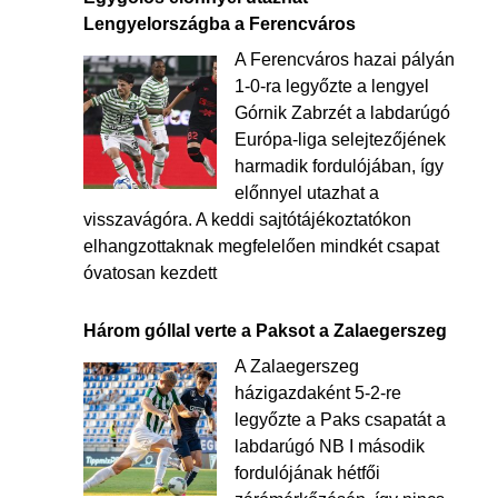
Lengyelországba a Ferencváros
A Ferencváros hazai pályán
1-0-ra legyőzte a lengyel
Górnik Zabrzét a labdarúgó
Európa-liga selejtezőjének
harmadik fordulójában, így
előnnyel utazhat a
visszavágóra. A keddi sajtótájékoztatókon
elhangzottaknak megfelelően mindkét csapat
óvatosan kezdett
Három góllal verte a Paksot a Zalaegerszeg
A Zalaegerszeg
házigazdaként 5-2-re
legyőzte a Paks csapatát a
labdarúgó NB I második
fordulójának hétfői