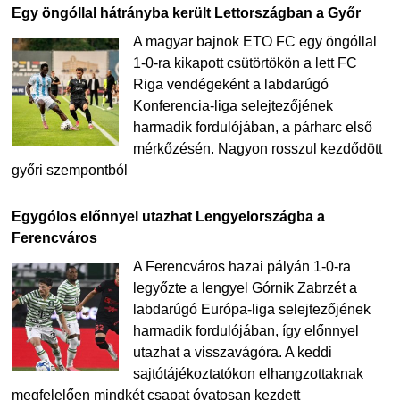
Egy öngóllal hátrányba került Lettországban a Győr
A magyar bajnok ETO FC egy öngóllal
1-0-ra kikapott csütörtökön a lett FC
Riga vendégeként a labdarúgó
Konferencia-liga selejtezőjének
harmadik fordulójában, a párharc első
mérkőzésén. Nagyon rosszul kezdődött
győri szempontból
Egygólos előnnyel utazhat Lengyelországba a
Ferencváros
A Ferencváros hazai pályán 1-0-ra
legyőzte a lengyel Górnik Zabrzét a
labdarúgó Európa-liga selejtezőjének
harmadik fordulójában, így előnnyel
utazhat a visszavágóra. A keddi
sajtótájékoztatókon elhangzottaknak
megfelelően mindkét csapat óvatosan kezdett