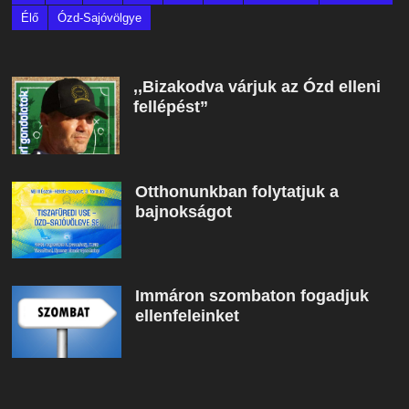
Élő
Ózd-Sajóvölgye
,,Bizakodva várjuk az Ózd elleni
fellépést”
Otthonunkban folytatjuk a
bajnokságot
Immáron szombaton fogadjuk
ellenfeleinket