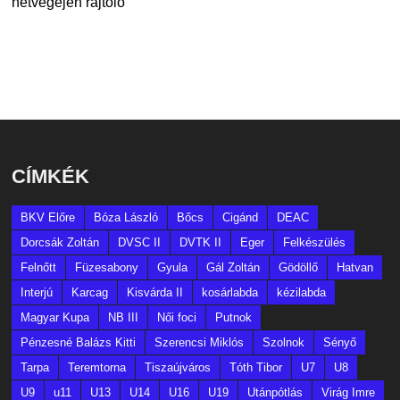
hétvégéjén rajtoló
CÍMKÉK
BKV Előre
Bóza László
Bőcs
Cigánd
DEAC
Dorcsák Zoltán
DVSC II
DVTK II
Eger
Felkészülés
Felnőtt
Füzesabony
Gyula
Gál Zoltán
Gödöllő
Hatvan
Interjú
Karcag
Kisvárda II
kosárlabda
kézilabda
Magyar Kupa
NB III
Női foci
Putnok
Pénzesné Balázs Kitti
Szerencsi Miklós
Szolnok
Sényő
Tarpa
Teremtorna
Tiszaújváros
Tóth Tibor
U7
U8
U9
u11
U13
U14
U16
U19
Utánpótlás
Virág Imre