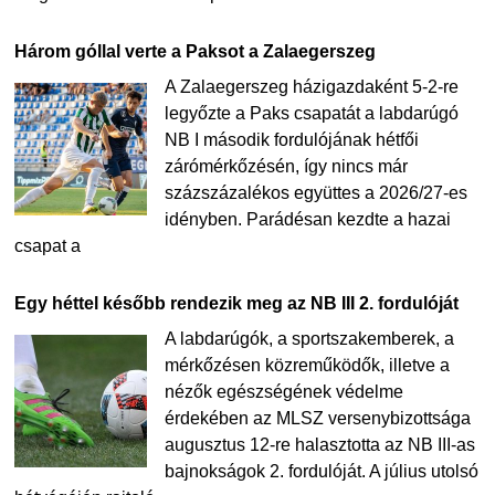
Három góllal verte a Paksot a Zalaegerszeg
A Zalaegerszeg házigazdaként 5-2-re
legyőzte a Paks csapatát a labdarúgó
NB I második fordulójának hétfői
zárómérkőzésén, így nincs már
százszázalékos együttes a 2026/27-es
idényben. Parádésan kezdte a hazai
csapat a
Egy héttel később rendezik meg az NB III 2. fordulóját
A labdarúgók, a sportszakemberek, a
mérkőzésen közreműködők, illetve a
nézők egészségének védelme
érdekében az MLSZ versenybizottsága
augusztus 12-re halasztotta az NB III-as
bajnokságok 2. fordulóját. A július utolsó