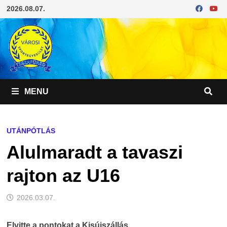
Skip
2026.08.07.
to
content
MENU
UTÁNPÓTLÁS
Alulmaradt a tavaszi
rajton az U16
2026.03.07.
Elvitte a pontokat a Kisújszállás.