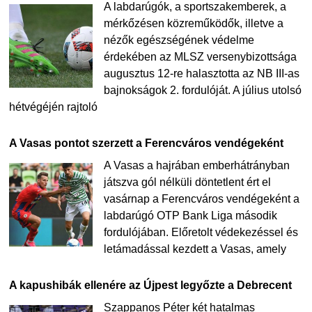
A labdarúgók, a sportszakemberek, a
mérkőzésen közreműködők, illetve a
nézők egészségének védelme
érdekében az MLSZ versenybizottsága
augusztus 12-re halasztotta az NB III-as
bajnokságok 2. fordulóját. A július utolsó
hétvégéjén rajtoló
A Vasas pontot szerzett a Ferencváros vendégeként
A Vasas a hajrában emberhátrányban
játszva gól nélküli döntetlent ért el
vasárnap a Ferencváros vendégeként a
labdarúgó OTP Bank Liga második
fordulójában. Előretolt védekezéssel és
letámadással kezdett a Vasas, amely
A kapushibák ellenére az Újpest legyőzte a Debrecent
Szappanos Péter két hatalmas