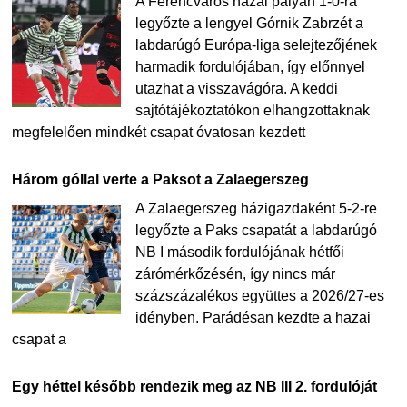
A Ferencváros hazai pályán 1-0-ra
legyőzte a lengyel Górnik Zabrzét a
labdarúgó Európa-liga selejtezőjének
harmadik fordulójában, így előnnyel
utazhat a visszavágóra. A keddi
sajtótájékoztatókon elhangzottaknak
megfelelően mindkét csapat óvatosan kezdett
Három góllal verte a Paksot a Zalaegerszeg
A Zalaegerszeg házigazdaként 5-2-re
legyőzte a Paks csapatát a labdarúgó
NB I második fordulójának hétfői
zárómérkőzésén, így nincs már
százszázalékos együttes a 2026/27-es
idényben. Parádésan kezdte a hazai
csapat a
Egy héttel később rendezik meg az NB III 2. fordulóját