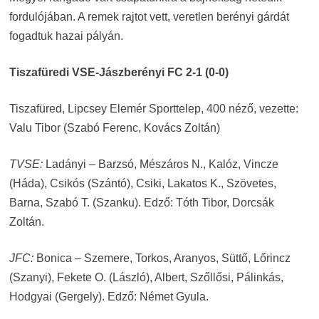
fordulójában. A remek rajtot vett, veretlen berényi gárdát
fogadtuk hazai pályán.
Tiszafüredi VSE-Jászberényi FC 2-1 (0-0)
Tiszafüred, Lipcsey Elemér Sporttelep, 400 néző, vezette:
Valu Tibor (Szabó Ferenc, Kovács Zoltán)
TVSE:
Ladányi – Barzsó, Mészáros N., Kalóz, Vincze
(Háda), Csikós (Szántó), Csiki, Lakatos K., Szövetes,
Barna, Szabó T. (Szanku). Edző: Tóth Tibor, Dorcsák
Zoltán.
JFC:
Bonica – Szemere, Torkos, Aranyos, Süttő, Lőrincz
(Szanyi), Fekete O. (László), Albert, Szőllősi, Pálinkás,
Hodgyai (Gergely). Edző: Német Gyula.