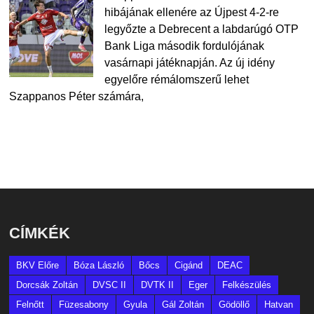
hibájának ellenére az Újpest 4-2-re
legyőzte a Debrecent a labdarúgó OTP
Bank Liga második fordulójának
vasárnapi játéknapján. Az új idény
egyelőre rémálomszerű lehet
Szappanos Péter számára,
CÍMKÉK
BKV Előre
Bóza László
Bőcs
Cigánd
DEAC
Dorcsák Zoltán
DVSC II
DVTK II
Eger
Felkészülés
Felnőtt
Füzesabony
Gyula
Gál Zoltán
Gödöllő
Hatvan