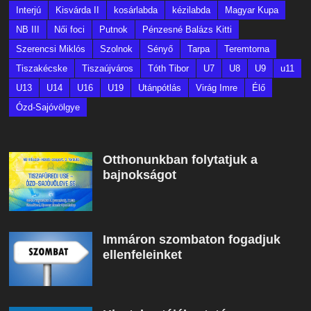
Interjú
Kisvárda II
kosárlabda
kézilabda
Magyar Kupa
NB III
Női foci
Putnok
Pénzesné Balázs Kitti
Szerencsi Miklós
Szolnok
Sényő
Tarpa
Teremtorna
Tiszakécske
Tiszaújváros
Tóth Tibor
U7
U8
U9
u11
U13
U14
U16
U19
Utánpótlás
Virág Imre
Élő
Ózd-Sajóvölgye
Otthonunkban folytatjuk a
bajnokságot
Immáron szombaton fogadjuk
ellenfeleinket