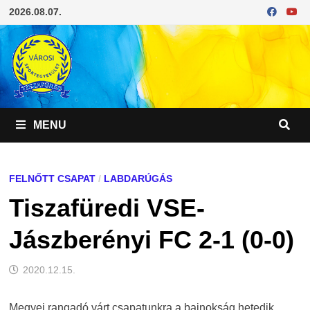
Skip
2026.08.07.
to
content
MENU
FELNŐTT CSAPAT
/
LABDARÚGÁS
Tiszafüredi VSE-
Jászberényi FC 2-1 (0-0)
2020.12.15.
Megyei rangadó várt csapatunkra a bajnokság hetedik