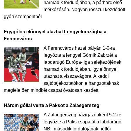
harmadik fordulójában, a párharc első
mérkőzésén. Nagyon rosszul kezdődött
győri szempontból
Egygólos előnnyel utazhat Lengyelországba a
Ferencváros
A Ferencváros hazai pályán 1-0-ra
legyőzte a lengyel Górnik Zabrzét a
labdarúgó Európa-liga selejtezőjének
harmadik fordulójában, így előnnyel
utazhat a visszavágóra. A keddi
sajtótájékoztatókon elhangzottaknak
megfelelően mindkét csapat óvatosan kezdett
Három góllal verte a Paksot a Zalaegerszeg
A Zalaegerszeg házigazdaként 5-2-re
legyőzte a Paks csapatát a labdarúgó
NB I második fordulójának hétfői