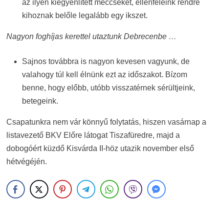
az ilyen kiegyenlített meccseket, ellenfeleink rendre
kihoznak belőle legalább egy ikszet.
Nagyon foghíjas kerettel utaztunk Debrecenbe …
Sajnos továbbra is nagyon kevesen vagyunk, de
valahogy túl kell élnünk ezt az időszakot. Bízom
benne, hogy előbb, utóbb visszatérnek sérültjeink,
betegeink.
Csapatunkra nem vár könnyű folytatás, hiszen vasárnap a
listavezető BKV Előre látogat Tiszafüredre, majd a
dobogóért küzdő Kisvárda II-höz utazik november első
hétvégéjén.