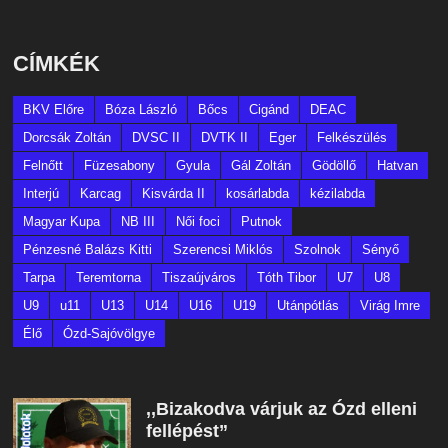
CÍMKÉK
BKV Előre
Bóza László
Bőcs
Cigánd
DEAC
Dorcsák Zoltán
DVSC II
DVTK II
Eger
Felkészülés
Felnőtt
Füzesabony
Gyula
Gál Zoltán
Gödöllő
Hatvan
Interjú
Karcag
Kisvárda II
kosárlabda
kézilabda
Magyar Kupa
NB III
Női foci
Putnok
Pénzesné Balázs Kitti
Szerencsi Miklós
Szolnok
Sényő
Tarpa
Teremtorna
Tiszaújváros
Tóth Tibor
U7
U8
U9
u11
U13
U14
U16
U19
Utánpótlás
Virág Imre
Élő
Ózd-Sajóvölgye
,,Bizakodva várjuk az Ózd elleni
fellépést”