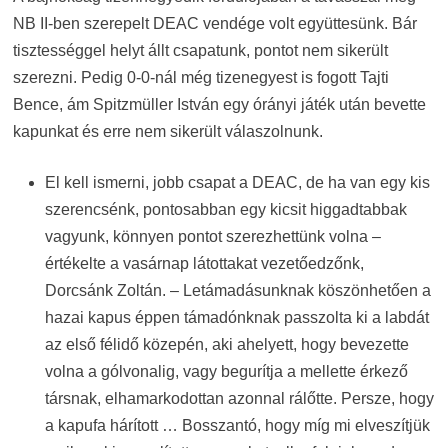
NB II-ben szerepelt DEAC vendége volt együttesünk. Bár
tisztességgel helyt állt csapatunk, pontot nem sikerült
szerezni. Pedig 0-0-nál még tizenegyest is fogott Tajti
Bence, ám Spitzmüller István egy órányi játék után bevette
kapunkat és erre nem sikerült válaszolnunk.
El kell ismerni, jobb csapat a DEAC, de ha van egy kis
szerencsénk, pontosabban egy kicsit higgadtabbak
vagyunk, könnyen pontot szerezhettünk volna –
értékelte a vasárnap látottakat vezetőedzőnk,
Dorcsánk Zoltán. – Letámadásunknak köszönhetően a
hazai kapus éppen támadónknak passzolta ki a labdát
az első félidő közepén, aki ahelyett, hogy bevezette
volna a gólvonalig, vagy begurítja a mellette érkező
társnak, elhamarkodottan azonnal rálőtte. Persze, hogy
a kapufa hárított … Bosszantó, hogy míg mi elveszítjük