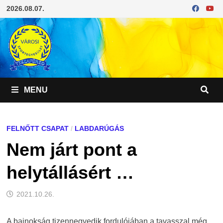
Skip
2026.08.07.
to
content
MENU
FELNŐTT CSAPAT
/
LABDARÚGÁS
Nem járt pont a
helytállásért …
2021.10.26.
A bajnokság tizennegyedik fordulójában a tavasszal még