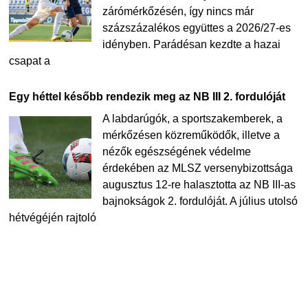
zárómérkőzésén, így nincs már
százszázalékos együttes a 2026/27-es
idényben. Parádésan kezdte a hazai
csapat a
Egy héttel később rendezik meg az NB III 2. fordulóját
A labdarúgók, a sportszakemberek, a
mérkőzésen közreműködők, illetve a
nézők egészségének védelme
érdekében az MLSZ versenybizottsága
augusztus 12-re halasztotta az NB III-as
bajnokságok 2. fordulóját. A július utolsó
hétvégéjén rajtoló