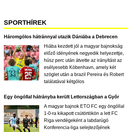
SPORTHÍREK
Háromgólos hátránnyal utazik Dániába a Debrecen
Hiába kezdett jól a magyar bajnokság
előző idényének negyedik helyezettje,
húsz perc után átvette az irányítást az
esélyesebb Köbenhavn, amely két
szöglet után a brazil Pereira és Robert
találatával kétgólos
Egy öngóllal hátrányba került Lettországban a Győr
A magyar bajnok ETO FC egy öngóllal
1-0-ra kikapott csütörtökön a lett FC
Riga vendégeként a labdarúgó
Konferencia-liga selejtezőjének