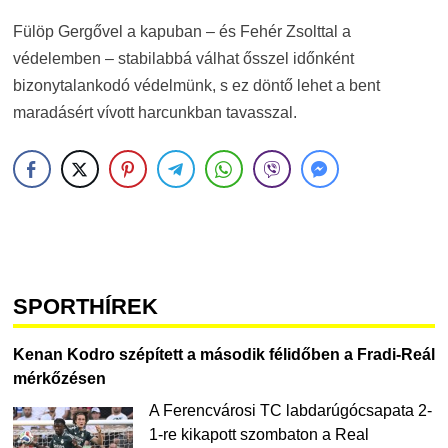
Fülöp Gergővel a kapuban – és Fehér Zsolttal a
védelemben – stabilabbá válhat ősszel időnként
bizonytalankodó védelmünk, s ez döntő lehet a bent
maradásért vívott harcunkban tavasszal.
SPORTHÍREK
Kenan Kodro szépített a második félidőben a Fradi-Reál
mérkőzésen
A Ferencvárosi TC labdarúgócsapata 2-
1-re kikapott szombaton a Real