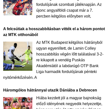
fordulójának szombati játéknapján. Az
újonc angyalföldi csapat már a 7.
percben kétgólos előnyben volt,
A felcsútiak a hosszabbításban vitték el a három pontot
az MTK otthonából
Az MTK Budapest kétgólos hátrányból
ugyan egyenlített, de Lamin Colley
hosszabbítás végén lőtt találatával 3-2-
re kikapott a vendég Puskás
Akadémiától a labdarúgó OTP Bank
Liga harmadik fordulójának pénteki
nyitómérkőzésén. A
Háromgólos hátránnyal utazik Dániába a Debrecen
Hiába kezdett jól a magyar bajnokság
előző idényének negyedik helyezettje,