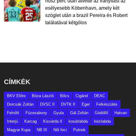
húsz perc után átvette az irányítást az
esélyesebb Köbenhavn, amely két
szöglet után a brazil Pereira és Robert
találatával kétgólos
CÍMKÉK
BKV Előre
Bóza László
Bőcs
Cigánd
DEAC
Dorcsák Zoltán
DVSC II
DVTK II
Eger
Felkészülés
Felnőtt
Füzesabony
Gyula
Gál Zoltán
Gödöllő
Hatvan
Interjú
Karcag
Kisvárda II
kosárlabda
kézilabda
Magyar Kupa
NB III
Női foci
Putnok