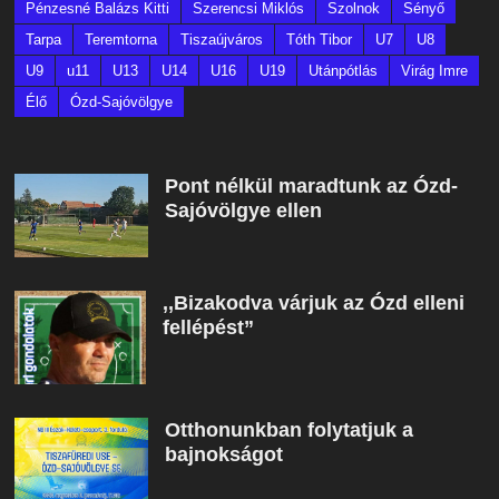
Pénzesné Balázs Kitti
Szerencsi Miklós
Szolnok
Sényő
Tarpa
Teremtorna
Tiszaújváros
Tóth Tibor
U7
U8
U9
u11
U13
U14
U16
U19
Utánpótlás
Virág Imre
Élő
Ózd-Sajóvölgye
Pont nélkül maradtunk az Ózd-
Sajóvölgye ellen
,,Bizakodva várjuk az Ózd elleni
fellépést”
Otthonunkban folytatjuk a
bajnokságot