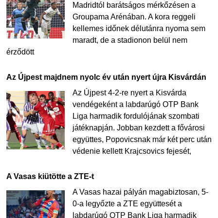
Madridtól barátságos mérkőzésen a
Groupama Arénában. A kora reggeli
kellemes időnek délutánra nyoma sem
maradt, de a stadionon belül nem
érződött
Az Újpest majdnem nyolc év után nyert újra Kisvárdán
Az Újpest 4-2-re nyert a Kisvárda
vendégeként a labdarúgó OTP Bank
Liga harmadik fordulójának szombati
játéknapján. Jobban kezdett a fővárosi
együttes, Popovicsnak már két perc után
védenie kellett Krajcsovics fejesét,
A Vasas kiütötte a ZTE-t
A Vasas hazai pályán magabiztosan, 5-
0-a legyőzte a ZTE együttesét a
labdarúgó OTP Bank Liga harmadik