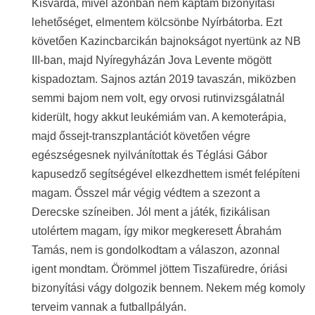
Kisvárda, mivel azonban nem kaptam bizonyítási
lehetőséget, elmentem kölcsönbe Nyírbátorba. Ezt
követően Kazincbarcikán bajnokságot nyertünk az NB
III-ban, majd Nyíregyházán Jova Levente mögött
kispadoztam. Sajnos aztán 2019 tavaszán, miközben
semmi bajom nem volt, egy orvosi rutinvizsgálatnál
kiderült, hogy akkut leukémiám van. A kemoterápia,
majd őssejt-transzplantációt követően végre
egészségesnek nyilvánítottak és Téglási Gábor
kapusedző segítségével elkezdhettem ismét felépíteni
magam. Ősszel már végig védtem a szezont a
Derecske színeiben. Jól ment a játék, fizikálisan
utolértem magam, így mikor megkeresett Ábrahám
Tamás, nem is gondolkodtam a válaszon, azonnal
igent mondtam. Örömmel jöttem Tiszafüredre, óriási
bizonyítási vágy dolgozik bennem. Nekem még komoly
terveim vannak a futballpályán.