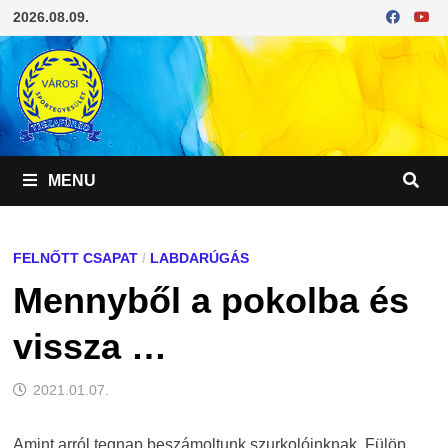
Skip
2026.08.09.
to
content
MENU
FELNŐTT CSAPAT
/
LABDARÚGÁS
Mennyből a pokolba és
vissza …
2021.01.07.
Amint arról tegnap beszámoltunk szurkolóinknak, Fülöp