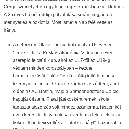
Gergő személyében egy tehetséges kapust igazolt klubunk.
A 25 éves hálóőr eddigi pályafutása során megjárta a
mennyet és a poklot is. Most ismét a Nap felé vette az
irányt.
A debreceni Olasz Focisuliból indulva 16 évesen
“fedezett fel” a Puskás Akadémia-Videoton néven
szereplő felcsúti klub, ahol az U17-től az U19-ig
védtem minden korosztályban – kezdte
bemutatkozását Fülöp Gergő. – Alig töltöttem be a
tizennyolcat, mikor Olaszországba szerződtem, ahol
előbb az AC Bastia, majd a Sambenedettese Calcio
kapuját őriztem. Fiatal játékosként remek iskola,
tapasztalatszerzés volt mindez számomra, hiszen két
éven keresztül folyamatosan védtem a felnőttek között.
Mikor itthon bevezették a “fiatal szabályt”, hazacsalt a