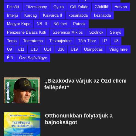
Felnőtt
Füzesabony
Gyula
Gál Zoltán
Gödöllő
Hatvan
Interjú
Karcag
Kisvárda II
kosárlabda
kézilabda
Magyar Kupa
NB III
Női foci
Putnok
Pénzesné Balázs Kitti
Szerencsi Miklós
Szolnok
Sényő
Tarpa
Teremtorna
Tiszaújváros
Tóth Tibor
U7
U8
U9
u11
U13
U14
U16
U19
Utánpótlás
Virág Imre
Élő
Ózd-Sajóvölgye
,,Bizakodva várjuk az Ózd elleni
fellépést”
Otthonunkban folytatjuk a
bajnokságot