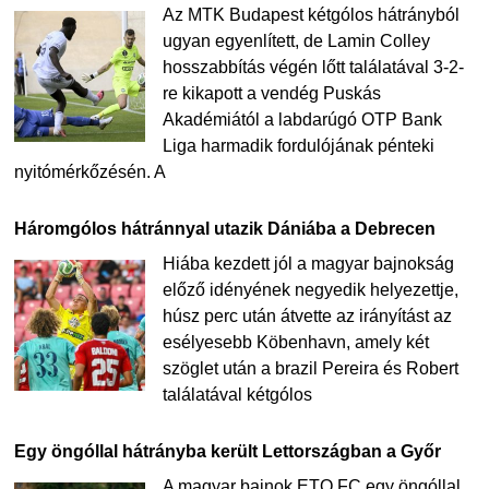
Az MTK Budapest kétgólos hátrányból
ugyan egyenlített, de Lamin Colley
hosszabbítás végén lőtt találatával 3-2-
re kikapott a vendég Puskás
Akadémiától a labdarúgó OTP Bank
Liga harmadik fordulójának pénteki
nyitómérkőzésén. A
Háromgólos hátránnyal utazik Dániába a Debrecen
Hiába kezdett jól a magyar bajnokság
előző idényének negyedik helyezettje,
húsz perc után átvette az irányítást az
esélyesebb Köbenhavn, amely két
szöglet után a brazil Pereira és Robert
találatával kétgólos
Egy öngóllal hátrányba került Lettországban a Győr
A magyar bajnok ETO FC egy öngóllal