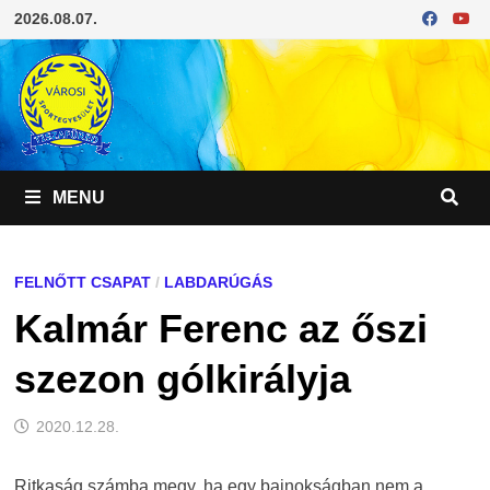
Skip
2026.08.07.
to
content
MENU
FELNŐTT CSAPAT
/
LABDARÚGÁS
Kalmár Ferenc az őszi
szezon gólkirályja
2020.12.28.
Ritkaság számba megy, ha egy bajnokságban nem a