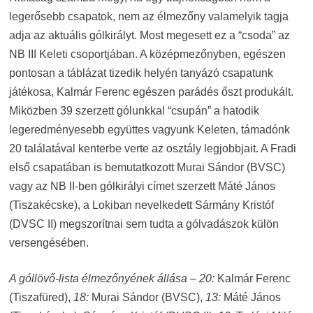
legerősebb csapatok, nem az élmezőny valamelyik tagja
adja az aktuális gólkirályt. Most megesett ez a “csoda” az
NB III Keleti csoportjában. A középmezőnyben, egészen
pontosan a táblázat tizedik helyén tanyázó csapatunk
játékosa, Kalmár Ferenc egészen parádés őszt produkált.
Miközben 39 szerzett gólunkkal “csupán” a hatodik
legeredményesebb együttes vagyunk Keleten, támadónk
20 találatával kenterbe verte az osztály legjobbjait. A Fradi
első csapatában is bemutatkozott Murai Sándor (BVSC)
vagy az NB II-ben gólkirályi címet szerzett Máté János
(Tiszakécske), a Lokiban nevelkedett Sármány Kristóf
(DVSC II) megszorítnai sem tudta a gólvadászok külön
versengésében.
A góllövő-lista élmezőnyének állása – 20:
Kalmár Ferenc
(Tiszafüred),
18:
Murai Sándor (BVSC),
13:
Máté János