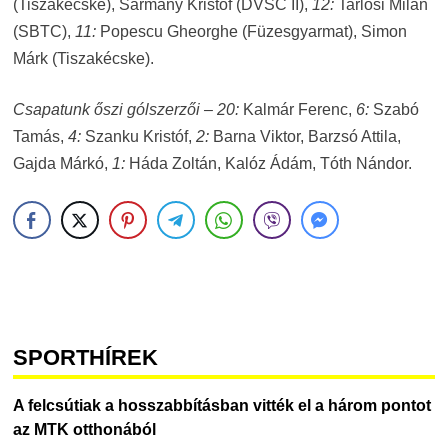
(Tiszakécske), Sármány Kristóf (DVSC II),
12:
Tarlósi Milán
(SBTC),
11:
Popescu Gheorghe (Füzesgyarmat), Simon
Márk (Tiszakécske).
Csapatunk őszi gólszerzői – 20:
Kalmár Ferenc,
6:
Szabó
Tamás,
4:
Szanku Kristóf,
2:
Barna Viktor, Barzsó Attila,
Gajda Márkó,
1:
Háda Zoltán, Kalóz Ádám, Tóth Nándor.
SPORTHÍREK
A felcsútiak a hosszabbításban vitték el a három pontot
az MTK otthonából