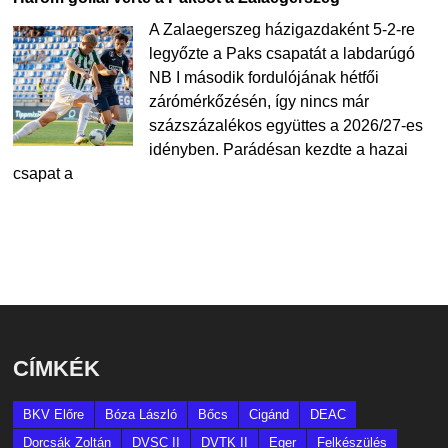
A Zalaegerszeg házigazdaként 5-2-re
legyőzte a Paks csapatát a labdarúgó
NB I második fordulójának hétfői
zárómérkőzésén, így nincs már
százszázalékos együttes a 2026/27-es
idényben. Parádésan kezdte a hazai
csapat a
CÍMKÉK
BKV Előre
Bóza László
Bőcs
Cigánd
DEAC
Dorcsák Zoltán
DVSC II
DVTK II
Eger
Felkészülés