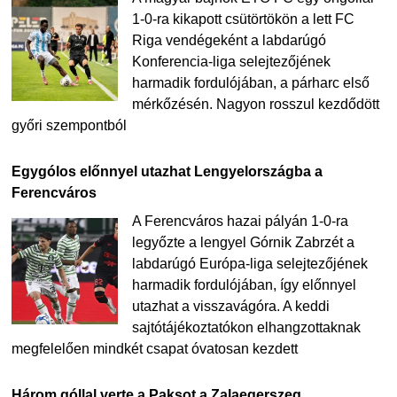
1-0-ra kikapott csütörtökön a lett FC
Riga vendégeként a labdarúgó
Konferencia-liga selejtezőjének
harmadik fordulójában, a párharc első
mérkőzésén. Nagyon rosszul kezdődött
győri szempontból
Egygólos előnnyel utazhat Lengyelországba a
Ferencváros
A Ferencváros hazai pályán 1-0-ra
legyőzte a lengyel Górnik Zabrzét a
labdarúgó Európa-liga selejtezőjének
harmadik fordulójában, így előnnyel
utazhat a visszavágóra. A keddi
sajtótájékoztatókon elhangzottaknak
megfelelően mindkét csapat óvatosan kezdett
Három góllal verte a Paksot a Zalaegerszeg