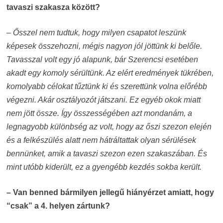
tavaszi szakasza között?
– Ősszel nem tudtuk, hogy milyen csapatot leszünk
képesek összehozni, mégis nagyon jól jöttünk ki belőle.
Tavasszal volt egy jó alapunk, bár Szerencsi esetében
akadt egy komoly sérültünk. Az elért eredmények tükrében,
komolyabb célokat tűztünk ki és szerettünk volna előrébb
végezni. Akár osztályozót játszani. Ez egyéb okok miatt
nem jött össze. Így összességében azt mondanám, a
legnagyobb különbség az volt, hogy az őszi szezon elején
és a felkészülés alatt nem hátráltattak olyan sérülések
bennünket, amik a tavaszi szezon ezen szakaszában. És
mint utóbb kiderült, ez a gyengébb kezdés sokba került.
– Van benned bármilyen jellegű hiányérzet amiatt, hogy
“csak” a 4. helyen zártunk?