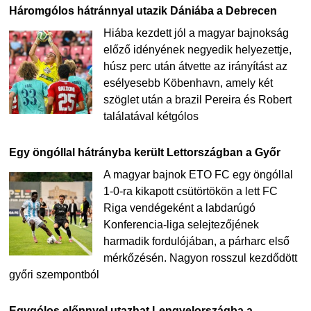
Háromgólos hátránnyal utazik Dániába a Debrecen
Hiába kezdett jól a magyar bajnokság
előző idényének negyedik helyezettje,
húsz perc után átvette az irányítást az
esélyesebb Köbenhavn, amely két
szöglet után a brazil Pereira és Robert
találatával kétgólos
Egy öngóllal hátrányba került Lettországban a Győr
A magyar bajnok ETO FC egy öngóllal
1-0-ra kikapott csütörtökön a lett FC
Riga vendégeként a labdarúgó
Konferencia-liga selejtezőjének
harmadik fordulójában, a párharc első
mérkőzésén. Nagyon rosszul kezdődött
győri szempontból
Egygólos előnnyel utazhat Lengyelországba a