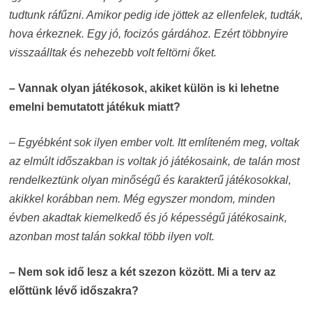
tudtunk ráfűzni. Amikor pedig ide jöttek az ellenfelek, tudták,
hova érkeznek. Egy jó, focizós gárdához. Ezért többnyire
visszaálltak és nehezebb volt feltörni őket.
– Vannak olyan játékosok, akiket külön is ki lehetne
emelni bemutatott játékuk miatt?
– Egyébként sok ilyen ember volt. Itt említeném meg, voltak
az elmúlt időszakban is voltak jó játékosaink, de talán most
rendelkeztünk olyan minőségű és karakterű játékosokkal,
akikkel korábban nem. Még egyszer mondom, minden
évben akadtak kiemelkedő és jó képességű játékosaink,
azonban most talán sokkal több ilyen volt.
– Nem sok idő lesz a két szezon között. Mi a terv az
előttünk lévő időszakra?