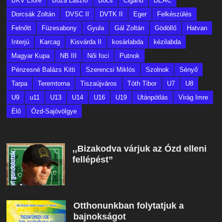
BKV Előre
Bóza László
Bőcs
Cigánd
DEAC
Dorcsák Zoltán
DVSC II
DVTK II
Eger
Felkészülés
Felnőtt
Füzesabony
Gyula
Gál Zoltán
Gödöllő
Hatvan
Interjú
Karcag
Kisvárda II
kosárlabda
kézilabda
Magyar Kupa
NB III
Női foci
Putnok
Pénzesné Balázs Kitti
Szerencsi Miklós
Szolnok
Sényő
Tarpa
Teremtorna
Tiszaújváros
Tóth Tibor
U7
U8
U9
u11
U13
U14
U16
U19
Utánpótlás
Virág Imre
Élő
Ózd-Sajóvölgye
,,Bizakodva várjuk az Ózd elleni
fellépést”
Otthonunkban folytatjuk a
bajnokságot