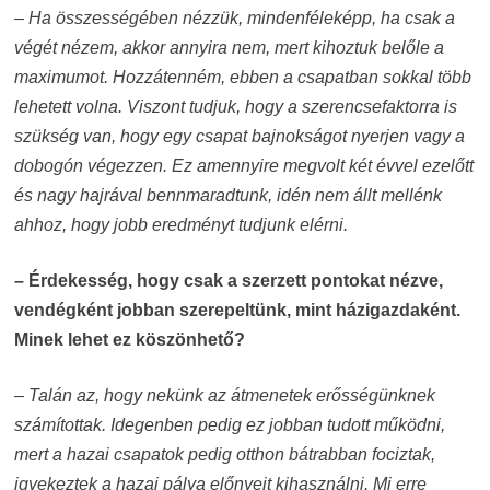
– Ha összességében nézzük, mindenféleképp, ha csak a
végét nézem, akkor annyira nem, mert kihoztuk belőle a
maximumot. Hozzátenném, ebben a csapatban sokkal több
lehetett volna. Viszont tudjuk, hogy a szerencsefaktorra is
szükség van, hogy egy csapat bajnokságot nyerjen vagy a
dobogón végezzen. Ez amennyire megvolt két évvel ezelőtt
és nagy hajrával bennmaradtunk, idén nem állt mellénk
ahhoz, hogy jobb eredményt tudjunk elérni.
– Érdekesség, hogy csak a szerzett pontokat nézve,
vendégként jobban szerepeltünk, mint házigazdaként.
Minek lehet ez köszönhető?
– Talán az, hogy nekünk az átmenetek erősségünknek
számítottak. Idegenben pedig ez jobban tudott működni,
mert a hazai csapatok pedig otthon bátrabban fociztak,
igyekeztek a hazai pálya előnyeit kihasználni. Mi erre