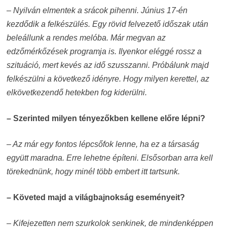
– Nyilván elmentek a srácok pihenni. Június 17-én
kezdődik a felkészülés. Egy rövid felvezető időszak után
beleállunk a rendes melóba. Már megvan az
edzőmérkőzések programja is. Ilyenkor eléggé rossz a
szituáció, mert kevés az idő szusszanni. Próbálunk majd
felkészülni a következő idényre. Hogy milyen kerettel, az
elkövetkezendő hetekben fog kiderülni.
– Szerinted milyen tényezőkben kellene előre lépni?
– Az már egy fontos lépcsőfok lenne, ha ez a társaság
együtt maradna. Erre lehetne építeni. Elsősorban arra kell
törekednünk, hogy minél több embert itt tartsunk.
– Követed majd a világbajnokság eseményeit?
– Kifejezetten nem szurkolok senkinek, de mindenképpen