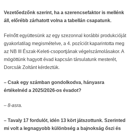
Vezetőedzőnk szerint, ha a szerencsefaktor is mellénk
áll, előrébb zárhatott volna a tabellán csapatunk.
Felnőtt együttesünk az egy szezonnal korábbi produkcióját
gyakorlatilag megismételve, a 4. pozíciót kaparintotta meg
az NB III Észak-Keleti-csoportjának végelszámolásakor. A
mögöttünk hagyott évad kapcsán társulatunk mesterét,
Dorcsák Zoltánt kérdeztük.
– Csak egy számban gondolkodva, hányasra
értékelnéd a 2025/2026-os évadot?
– 8-asra.
– Tavaly 17 fordulót, idén 13 kört játszottunk. Szerinted
mi volt a legnagyobb különbség a bajnokság őszi és