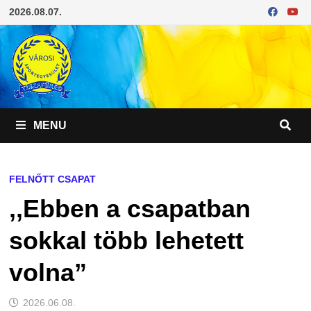
Skip
2026.08.07.
to
content
MENU
FELNŐTT CSAPAT
,,Ebben a csapatban
sokkal több lehetett
volna”
2026.06.08.