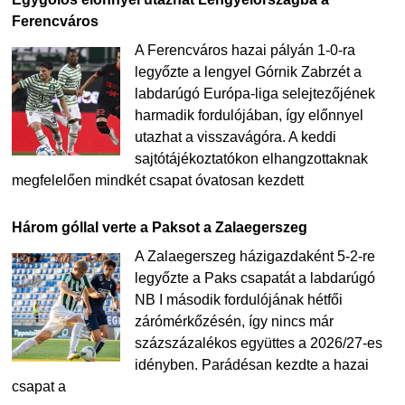
Ferencváros
A Ferencváros hazai pályán 1-0-ra
legyőzte a lengyel Górnik Zabrzét a
labdarúgó Európa-liga selejtezőjének
harmadik fordulójában, így előnnyel
utazhat a visszavágóra. A keddi
sajtótájékoztatókon elhangzottaknak
megfelelően mindkét csapat óvatosan kezdett
Három góllal verte a Paksot a Zalaegerszeg
A Zalaegerszeg házigazdaként 5-2-re
legyőzte a Paks csapatát a labdarúgó
NB I második fordulójának hétfői
zárómérkőzésén, így nincs már
százszázalékos együttes a 2026/27-es
idényben. Parádésan kezdte a hazai
csapat a