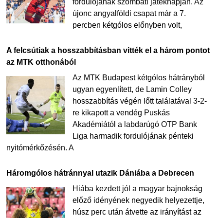
fordulójának szombati játéknapján. Az
újonc angyalföldi csapat már a 7.
percben kétgólos előnyben volt,
A felcsútiak a hosszabbításban vitték el a három pontot
az MTK otthonából
Az MTK Budapest kétgólos hátrányból
ugyan egyenlített, de Lamin Colley
hosszabbítás végén lőtt találatával 3-2-
re kikapott a vendég Puskás
Akadémiától a labdarúgó OTP Bank
Liga harmadik fordulójának pénteki
nyitómérkőzésén. A
Háromgólos hátránnyal utazik Dániába a Debrecen
Hiába kezdett jól a magyar bajnokság
előző idényének negyedik helyezettje,
húsz perc után átvette az irányítást az