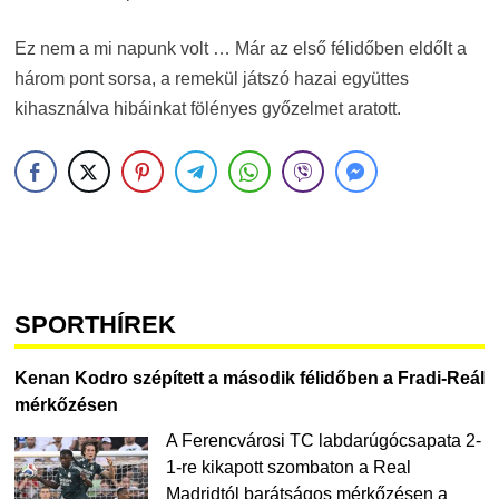
Ez nem a mi napunk volt … Már az első félidőben eldőlt a
három pont sorsa, a remekül játszó hazai együttes
kihasználva hibáinkat fölényes győzelmet aratott.
SPORTHÍREK
Kenan Kodro szépített a második félidőben a Fradi-Reál
mérkőzésen
A Ferencvárosi TC labdarúgócsapata 2-
1-re kikapott szombaton a Real
Madridtól barátságos mérkőzésen a