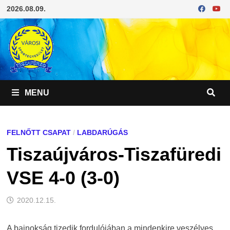
Skip
2026.08.09.
to
content
MENU
FELNŐTT CSAPAT
/
LABDARÚGÁS
Tiszaújváros-Tiszafüredi
VSE 4-0 (3-0)
2020.12.15.
A bajnokság tizedik fordulójában a mindenkire veszélyes