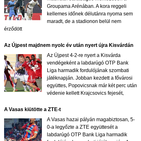
Groupama Arénában. A kora reggeli
kellemes időnek délutánra nyoma sem
maradt, de a stadionon belül nem
érződött
Az Újpest majdnem nyolc év után nyert újra Kisvárdán
Az Újpest 4-2-re nyert a Kisvárda
vendégeként a labdarúgó OTP Bank
Liga harmadik fordulójának szombati
játéknapján. Jobban kezdett a fővárosi
együttes, Popovicsnak már két perc után
védenie kellett Krajcsovics fejesét,
A Vasas kiütötte a ZTE-t
A Vasas hazai pályán magabiztosan, 5-
0-a legyőzte a ZTE együttesét a
labdarúgó OTP Bank Liga harmadik