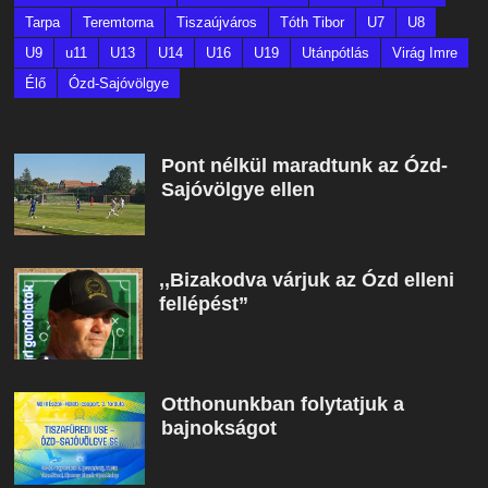
Tarpa
Teremtorna
Tiszaújváros
Tóth Tibor
U7
U8
U9
u11
U13
U14
U16
U19
Utánpótlás
Virág Imre
Élő
Ózd-Sajóvölgye
Pont nélkül maradtunk az Ózd-
Sajóvölgye ellen
,,Bizakodva várjuk az Ózd elleni
fellépést”
Otthonunkban folytatjuk a
bajnokságot