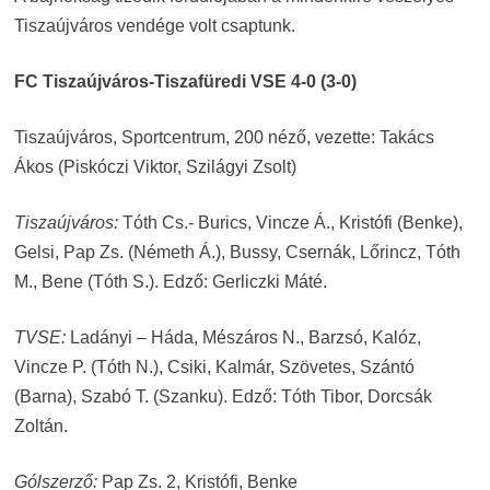
Tiszaújváros vendége volt csaptunk.
FC Tiszaújváros-Tiszafüredi VSE 4-0 (3-0)
Tiszaújváros, Sportcentrum, 200 néző, vezette: Takács
Ákos (Piskóczi Viktor, Szilágyi Zsolt)
Tiszaújváros:
Tóth Cs.- Burics, Vincze Á., Kristófi (Benke),
Gelsi, Pap Zs. (Németh Á.), Bussy, Csernák, Lőrincz, Tóth
M., Bene (Tóth S.). Edző: Gerliczki Máté.
TVSE:
Ladányi – Háda, Mészáros N., Barzsó, Kalóz,
Vincze P. (Tóth N.), Csiki, Kalmár, Szövetes, Szántó
(Barna), Szabó T. (Szanku). Edző: Tóth Tibor, Dorcsák
Zoltán.
Gólszerző:
Pap Zs. 2, Kristófi, Benke