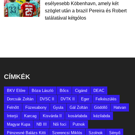
esélyesebb Köbenhavn, amely két
szöglet után a brazil Pereira és Robert
találatával kétgólos
CÍMKÉK
BKV Előre
Bóza László
Bőcs
Cigánd
DEAC
Dorcsák Zoltán
DVSC II
DVTK II
Eger
Felkészülés
Felnőtt
Füzesabony
Gyula
Gál Zoltán
Gödöllő
Hatvan
Interjú
Karcag
Kisvárda II
kosárlabda
kézilabda
Magyar Kupa
NB III
Női foci
Putnok
Pénzesné Balázs Kitti
Szerencsi Miklós
Szolnok
Sényő