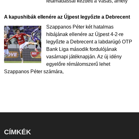
letámadással kezdett a Vasas, amely
A kapushibák ellenére az Újpest legyőzte a Debrecent
Szappanos Péter két hatalmas
hibájának ellenére az Újpest 4-2-re
legyőzte a Debrecent a labdarúgó OTP
Bank Liga második fordulójának
vasárnapi játéknapján. Az új idény
egyelőre rémálomszerű lehet
Szappanos Péter számára,
CÍMKÉK