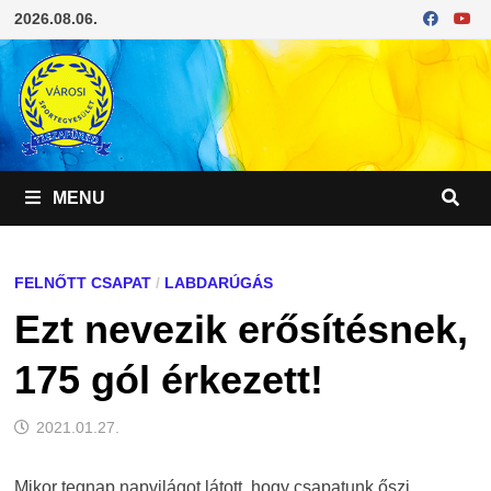
Skip
2026.08.06.
to
content
MENU
FELNŐTT CSAPAT
/
LABDARÚGÁS
Ezt nevezik erősítésnek,
175 gól érkezett!
2021.01.27.
Mikor tegnap napvilágot látott, hogy csapatunk őszi