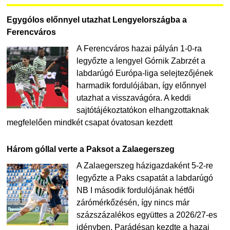
Egygólos előnnyel utazhat Lengyelországba a
Ferencváros
A Ferencváros hazai pályán 1-0-ra
legyőzte a lengyel Górnik Zabrzét a
labdarúgó Európa-liga selejtezőjének
harmadik fordulójában, így előnnyel
utazhat a visszavágóra. A keddi
sajtótájékoztatókon elhangzottaknak
megfelelően mindkét csapat óvatosan kezdett
Három góllal verte a Paksot a Zalaegerszeg
A Zalaegerszeg házigazdaként 5-2-re
legyőzte a Paks csapatát a labdarúgó
NB I második fordulójának hétfői
zárómérkőzésén, így nincs már
százszázalékos együttes a 2026/27-es
idényben. Parádésan kezdte a hazai