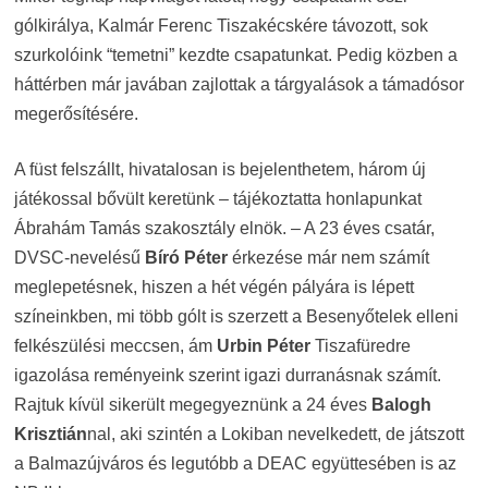
gólkirálya, Kalmár Ferenc Tiszakécskére távozott, sok
szurkolóink “temetni” kezdte csapatunkat. Pedig közben a
háttérben már javában zajlottak a tárgyalások a támadósor
megerősítésére.
A füst felszállt, hivatalosan is bejelenthetem, három új
játékossal bővült keretünk – tájékoztatta honlapunkat
Ábrahám Tamás szakosztály elnök. – A 23 éves csatár,
DVSC-nevelésű
Bíró Péter
érkezése már nem számít
meglepetésnek, hiszen a hét végén pályára is lépett
színeinkben, mi több gólt is szerzett a Besenyőtelek elleni
felkészülési meccsen, ám
Urbin Péter
Tiszafüredre
igazolása reményeink szerint igazi durranásnak számít.
Rajtuk kívül sikerült megegyeznünk a 24 éves
Balogh
Krisztián
nal, aki szintén a Lokiban nevelkedett, de játszott
a Balmazújváros és legutóbb a DEAC együttesében is az