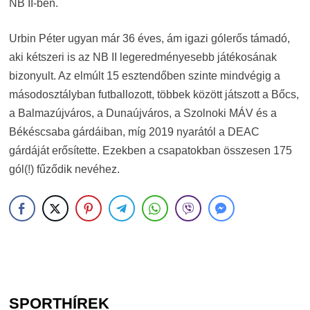
NB II-ben.
Urbin Péter ugyan már 36 éves, ám igazi gólerős támadó,
aki kétszeri is az NB II legeredményesebb játékosának
bizonyult. Az elmúlt 15 esztendőben szinte mindvégig a
másodosztályban futballozott, többek között játszott a Bőcs,
a Balmazújváros, a Dunaújváros, a Szolnoki MÁV és a
Békéscsaba gárdáiban, míg 2019 nyarától a DEAC
gárdáját erősítette. Ezekben a csapatokban összesen 175
gól(!) fűződik nevéhez.
SPORTHÍREK