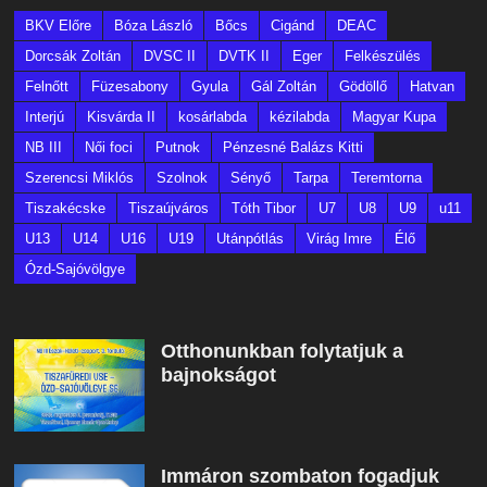
BKV Előre
Bóza László
Bőcs
Cigánd
DEAC
Dorcsák Zoltán
DVSC II
DVTK II
Eger
Felkészülés
Felnőtt
Füzesabony
Gyula
Gál Zoltán
Gödöllő
Hatvan
Interjú
Kisvárda II
kosárlabda
kézilabda
Magyar Kupa
NB III
Női foci
Putnok
Pénzesné Balázs Kitti
Szerencsi Miklós
Szolnok
Sényő
Tarpa
Teremtorna
Tiszakécske
Tiszaújváros
Tóth Tibor
U7
U8
U9
u11
U13
U14
U16
U19
Utánpótlás
Virág Imre
Élő
Ózd-Sajóvölgye
Otthonunkban folytatjuk a
bajnokságot
Immáron szombaton fogadjuk