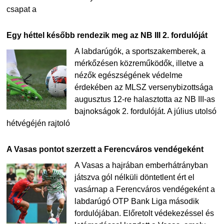
csapat a
Egy héttel később rendezik meg az NB III 2. fordulóját
A labdarúgók, a sportszakemberek, a
mérkőzésen közreműködők, illetve a
nézők egészségének védelme
érdekében az MLSZ versenybizottsága
augusztus 12-re halasztotta az NB III-as
bajnokságok 2. fordulóját. A július utolsó
hétvégéjén rajtoló
A Vasas pontot szerzett a Ferencváros vendégeként
A Vasas a hajrában emberhátrányban
játszva gól nélküli döntetlent ért el
vasárnap a Ferencváros vendégeként a
labdarúgó OTP Bank Liga második
fordulójában. Előretolt védekezéssel és