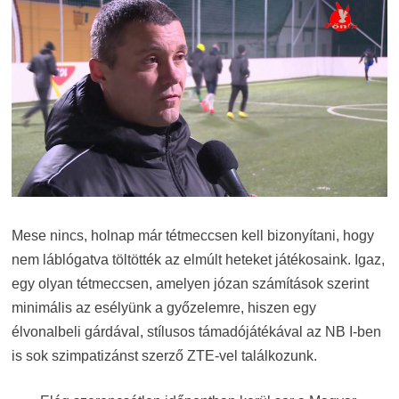
Mese nincs, holnap már tétmeccsen kell bizonyítani, hogy
nem láblógatva töltötték az elmúlt heteket játékosaink. Igaz,
egy olyan tétmeccsen, amelyen józan számítások szerint
minimális az esélyünk a győzelemre, hiszen egy
élvonalbeli gárdával, stílusos támadójátékával az NB I-ben
is sok szimpatizánst szerző ZTE-vel találkozunk.