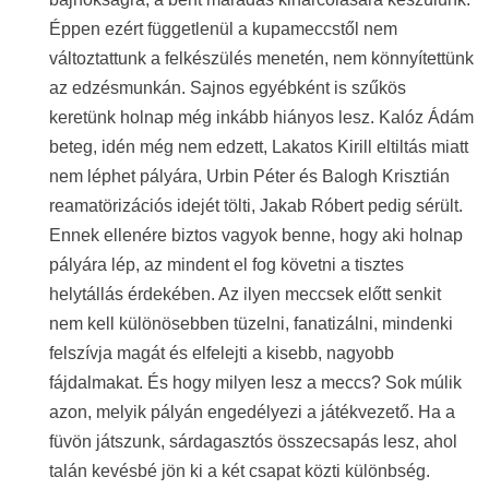
Éppen ezért függetlenül a kupameccstől nem
változtattunk a felkészülés menetén, nem könnyítettünk
az edzésmunkán. Sajnos egyébként is szűkös
keretünk holnap még inkább hiányos lesz. Kalóz Ádám
beteg, idén még nem edzett, Lakatos Kirill eltiltás miatt
nem léphet pályára, Urbin Péter és Balogh Krisztián
reamatörizációs idejét tölti, Jakab Róbert pedig sérült.
Ennek ellenére biztos vagyok benne, hogy aki holnap
pályára lép, az mindent el fog követni a tisztes
helytállás érdekében. Az ilyen meccsek előtt senkit
nem kell különösebben tüzelni, fanatizálni, mindenki
felszívja magát és elfelejti a kisebb, nagyobb
fájdalmakat. És hogy milyen lesz a meccs? Sok múlik
azon, melyik pályán engedélyezi a játékvezető. Ha a
füvön játszunk, sárdagasztós összecsapás lesz, ahol
talán kevésbé jön ki a két csapat közti különbség.