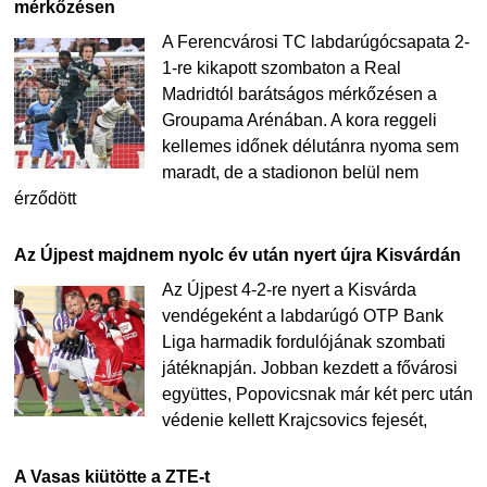
mérkőzésen
A Ferencvárosi TC labdarúgócsapata 2-
1-re kikapott szombaton a Real
Madridtól barátságos mérkőzésen a
Groupama Arénában. A kora reggeli
kellemes időnek délutánra nyoma sem
maradt, de a stadionon belül nem
érződött
Az Újpest majdnem nyolc év után nyert újra Kisvárdán
Az Újpest 4-2-re nyert a Kisvárda
vendégeként a labdarúgó OTP Bank
Liga harmadik fordulójának szombati
játéknapján. Jobban kezdett a fővárosi
együttes, Popovicsnak már két perc után
védenie kellett Krajcsovics fejesét,
A Vasas kiütötte a ZTE-t