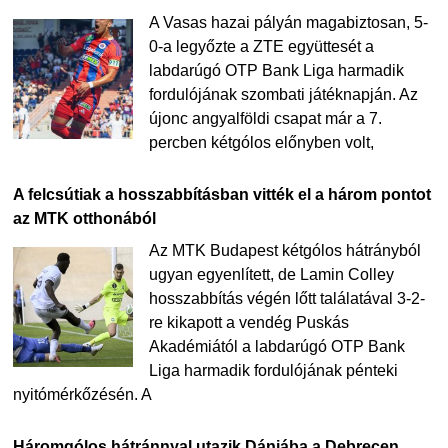
A Vasas hazai pályán magabiztosan, 5-
0-a legyőzte a ZTE együttesét a
labdarúgó OTP Bank Liga harmadik
fordulójának szombati játéknapján. Az
újonc angyalföldi csapat már a 7.
percben kétgólos előnyben volt,
A felcsútiak a hosszabbításban vitték el a három pontot
az MTK otthonából
Az MTK Budapest kétgólos hátrányból
ugyan egyenlített, de Lamin Colley
hosszabbítás végén lőtt találatával 3-2-
re kikapott a vendég Puskás
Akadémiától a labdarúgó OTP Bank
Liga harmadik fordulójának pénteki
nyitómérkőzésén. A
Háromgólos hátránnyal utazik Dániába a Debrecen