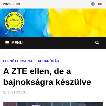
Skip
2026.08.09.
to
content
MENU
FELNŐTT CSAPAT
/
LABDARÚGÁS
A ZTE ellen, de a
bajnokságra készülve
2021.02.10.