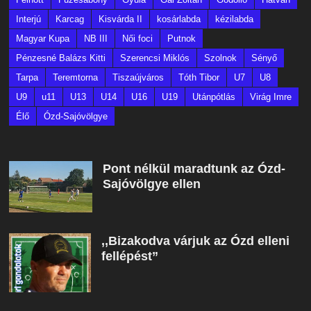
Interjú
Karcag
Kisvárda II
kosárlabda
kézilabda
Magyar Kupa
NB III
Női foci
Putnok
Pénzesné Balázs Kitti
Szerencsi Miklós
Szolnok
Sényő
Tarpa
Teremtorna
Tiszaújváros
Tóth Tibor
U7
U8
U9
u11
U13
U14
U16
U19
Utánpótlás
Virág Imre
Élő
Ózd-Sajóvölgye
Pont nélkül maradtunk az Ózd-
Sajóvölgye ellen
,,Bizakodva várjuk az Ózd elleni
fellépést”