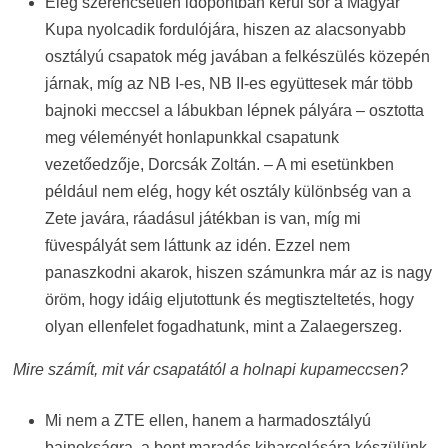
Elég szerencsétlen időpontban kerül sor a Magyar
Kupa nyolcadik fordulójára, hiszen az alacsonyabb
osztályú csapatok még javában a felkészülés közepén
járnak, míg az NB I-es, NB II-es együttesek már több
bajnoki meccsel a lábukban lépnek pályára – osztotta
meg véleményét honlapunkkal csapatunk
vezetőedzője, Dorcsák Zoltán. – A mi esetünkben
például nem elég, hogy két osztály különbség van a
Zete javára, ráadásul játékban is van, míg mi
füvespályát sem láttunk az idén. Ezzel nem
panaszkodni akarok, hiszen számunkra már az is nagy
öröm, hogy idáig eljutottunk és megtiszteltetés, hogy
olyan ellenfelet fogadhatunk, mint a Zalaegerszeg.
Mire számít, mit vár csapatától a holnapi kupameccsen?
Mi nem a ZTE ellen, hanem a harmadosztályú
bajnokságra, a bent maradás kiharcolására készülünk.