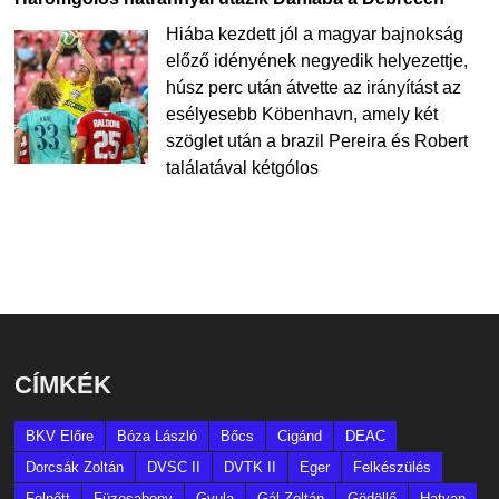
Hiába kezdett jól a magyar bajnokság
előző idényének negyedik helyezettje,
húsz perc után átvette az irányítást az
esélyesebb Köbenhavn, amely két
szöglet után a brazil Pereira és Robert
találatával kétgólos
CÍMKÉK
BKV Előre
Bóza László
Bőcs
Cigánd
DEAC
Dorcsák Zoltán
DVSC II
DVTK II
Eger
Felkészülés
Felnőtt
Füzesabony
Gyula
Gál Zoltán
Gödöllő
Hatvan