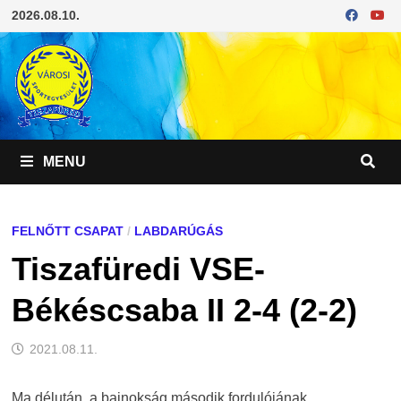
Skip
2026.08.10.
to
content
MENU
FELNŐTT CSAPAT
/
LABDARÚGÁS
Tiszafüredi VSE-
Békéscsaba II 2-4 (2-2)
2021.08.11.
Ma délután, a bajnokság második fordulójának