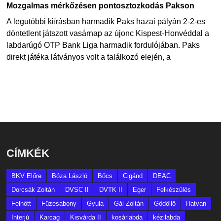
Mozgalmas mérkőzésen pontosztozkodás Pakson
A legutóbbi kiírásban harmadik Paks hazai pályán 2-2-es
döntetlent játszott vasárnap az újonc Kispest-Honvéddal a
labdarúgó OTP Bank Liga harmadik fordulójában. Paks
direkt játéka látványos volt a találkozó elején, a
CÍMKÉK
BKV Előre
Bóza László
Bőcs
Cigánd
DEAC
Dorcsák Zoltán
DVSC II
DVTK II
Eger
Felkészülés
Felnőtt
Füzesabony
Gyula
Gál Zoltán
Gödöllő
Hatvan
Interjú
Karcag
Kisvárda II
kosárlabda
kézilabda