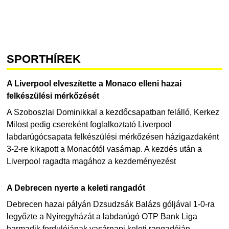
SPORTHÍREK
A Liverpool elveszítette a Monaco elleni hazai
felkészülési mérkőzését
A Szoboszlai Dominikkal a kezdőcsapatban felálló, Kerkez
Milost pedig csereként foglalkoztató Liverpool
labdarúgócsapata felkészülési mérkőzésen házigazdaként
3-2-re kikapott a Monacótól vasárnap. A kezdés után a
Liverpool ragadta magához a kezdeményezést
A Debrecen nyerte a keleti rangadót
Debrecen hazai pályán Dzsudzsák Balázs góljával 1-0-ra
legyőzte a Nyíregyházát a labdarúgó OTP Bank Liga
harmadik fordulójának vasárnapi keleti rangadóján.