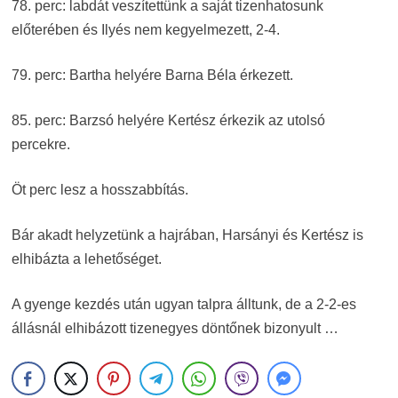
78. perc: labdát veszítettünk a saját tizenhatosunk
előterében és Ilyés nem kegyelmezett, 2-4.
79. perc: Bartha helyére Barna Béla érkezett.
85. perc: Barzsó helyére Kertész érkezik az utolsó
percekre.
Öt perc lesz a hosszabbítás.
Bár akadt helyzetünk a hajrában, Harsányi és Kertész is
elhibázta a lehetőséget.
A gyenge kezdés után ugyan talpra álltunk, de a 2-2-es
állásnál elhibázott tizenegyes döntőnek bizonyult …