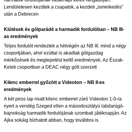
Lendületesen kezdtek a csapatok, a kezdeti „ismerkedés”
után a Debrecen
Kiütések és gólparádé a harmadik fordulóban – NB III-
as eredmények
Teljes fordulót rendeztek a hétvégén az NB III. mind a négy
csoportjában, ahol ezúttal is akadtak gólgazdag
mérkőzések és meglepetést keltő eredmények. Az Észak-
Keleti csoportban a DEAC négy gólt szerzett
Kilenc emberrel győzött a Videoton – NB II-es
eredmények
A két piros lap miatt kilenc emberrel záró Videoton 1-0-ra
nyert a vendég Szeged ellen a másodosztályú labdarúgó-
bajnokság harmadik fordulójának szombati játéknapján. Az
Ajka sokáig bízhatott abban, hogy továbbra is