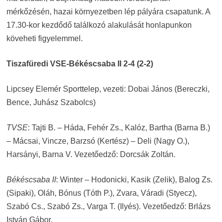
mérkőzésén, hazai környezetben lép pályára csapatunk. A
17.30-kor kezdődő találkozó alakulását honlapunkon
köveheti figyelemmel.
Tiszafüredi VSE-Békéscsaba II 2-4 (2-2)
Lipcsey Elemér Sporttelep, vezeti: Dobai János (Bereczki,
Bence, Juhász Szabolcs)
TVSE
: Tajti B. – Háda, Fehér Zs., Kalóz, Bartha (Barna B.)
– Mácsai, Vincze, Barzsó (Kertész) – Deli (Nagy O.),
Harsányi, Barna V. Vezetőedző: Dorcsák Zoltán.
Békéscsaba II
: Winter – Hodonicki, Kasik (Zelik), Balog Zs.
(Sipaki), Oláh, Bónus (Tóth P.), Zvara, Váradi (Styecz),
Szabó Cs., Szabó Zs., Varga T. (Ilyés). Vezetőedző: Brlázs
István Gábor.