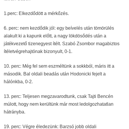
1.perc: Elkezdődött a mérkőzés.
6. perc: nem kezdődik jól: egy beívelés után tömörülés
alakult ki a kapunk előtt, a nagy lökdösődés után a
játékvezető tizenegyest ítélt. Szabó Zsombor magabiztos
ítéletvégrehajtónak bizonyult, 0-1.
10. perc: Még fel sem eszméltünk a sokkból, máris itt a
második. Bal oldali beadás után Hodonicki fejelt a
hálónkba, 0-2.
13. perc: Teljesen megzavarodtunk, csak Tajti Bencén
múlott, hogy nem kerültünk már most ledolgozhatatlan
hátrányba.
19. perc: Végre éledezünk: Barzsó jobb oldali