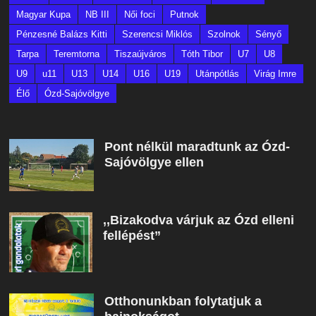
Magyar Kupa
NB III
Női foci
Putnok
Pénzesné Balázs Kitti
Szerencsi Miklós
Szolnok
Sényő
Tarpa
Teremtorna
Tiszaújváros
Tóth Tibor
U7
U8
U9
u11
U13
U14
U16
U19
Utánpótlás
Virág Imre
Élő
Ózd-Sajóvölgye
Pont nélkül maradtunk az Ózd-
Sajóvölgye ellen
,,Bizakodva várjuk az Ózd elleni
fellépést”
Otthonunkban folytatjuk a