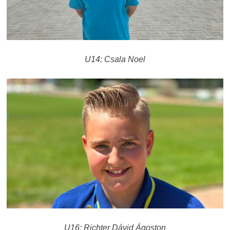
U14: Csala Noel
U16: Richter Dávid Ágoston