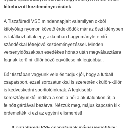
létrehozott kezdeményezésünk.
A Tiszafüredi VSE mindennapjait valamilyen okból
kifolyólag nyomon követő érdeklődők már az őszi idényben
is találkozhattak egy, akkoriban hagyományteremtő
szándékkal létrejövő kezdeményezéssel. Minden
versenyidőszakban esedékes hónap után megválasztásra
fognak kerülni különböző együtteseink legjobbjai.
Bár tisztában vagyunk vele és tudjuk jól, hogy a futball
csapatsport, ezzel sorozatunkkal is szeretnénk külön-külön
is kedveskedni sporttolóinknak. A legkisebb
korosztályunktól indítva a sort, a női alakulatunkon át, a
felnőtt gárdával bezárva. Nézzük meg, május kapcsán kik
érdemelték ki ezt az egyéni elismerést!
A Tiszafüredi VSE csapatainak májusi legjobbjai: