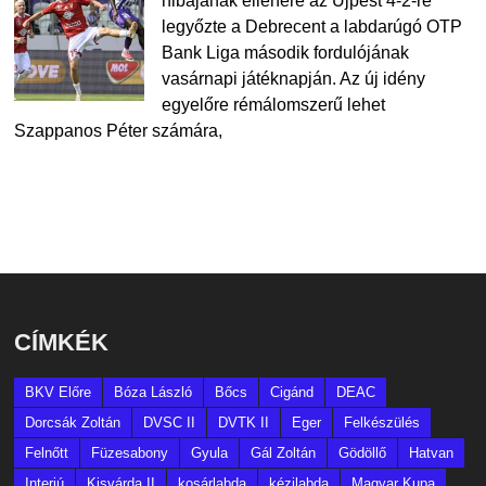
hibájának ellenére az Újpest 4-2-re
legyőzte a Debrecent a labdarúgó OTP
Bank Liga második fordulójának
vasárnapi játéknapján. Az új idény
egyelőre rémálomszerű lehet
Szappanos Péter számára,
CÍMKÉK
BKV Előre
Bóza László
Bőcs
Cigánd
DEAC
Dorcsák Zoltán
DVSC II
DVTK II
Eger
Felkészülés
Felnőtt
Füzesabony
Gyula
Gál Zoltán
Gödöllő
Hatvan
Interjú
Kisvárda II
kosárlabda
kézilabda
Magyar Kupa