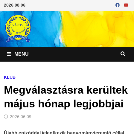
Skip
2026.08.06.
to
content
MENU
KLUB
Megválasztásra kerültek
május hónap legjobbjai
2026.06.09.
Újabb epizóddal jelentkezik hagyományteremtő céllal