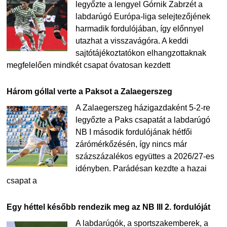
legyőzte a lengyel Górnik Zabrzét a
labdarúgó Európa-liga selejtezőjének
harmadik fordulójában, így előnnyel
utazhat a visszavágóra. A keddi
sajtótájékoztatókon elhangzottaknak
megfelelően mindkét csapat óvatosan kezdett
Három góllal verte a Paksot a Zalaegerszeg
A Zalaegerszeg házigazdaként 5-2-re
legyőzte a Paks csapatát a labdarúgó
NB I második fordulójának hétfői
zárómérkőzésén, így nincs már
százszázalékos együttes a 2026/27-es
idényben. Parádésan kezdte a hazai
csapat a
Egy héttel később rendezik meg az NB III 2. fordulóját
A labdarúgók, a sportszakemberek, a