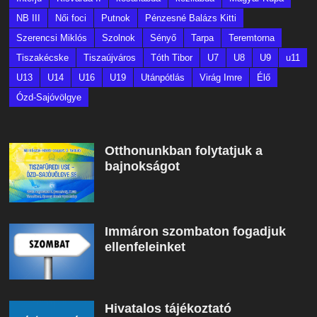
NB III
Női foci
Putnok
Pénzesné Balázs Kitti
Szerencsi Miklós
Szolnok
Sényő
Tarpa
Teremtorna
Tiszakécske
Tiszaújváros
Tóth Tibor
U7
U8
U9
u11
U13
U14
U16
U19
Utánpótlás
Virág Imre
Élő
Ózd-Sajóvölgye
Otthonunkban folytatjuk a
bajnokságot
Immáron szombaton fogadjuk
ellenfeleinket
Hivatalos tájékoztató