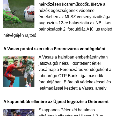
mérkőzésen közreműködők, illetve a
nézők egészségének védelme
érdekében az MLSZ versenybizottsága
augusztus 12-re halasztotta az NB III-as
bajnokságok 2. fordulóját. A július utolsó
hétvégéjén rajtoló
A Vasas pontot szerzett a Ferencváros vendégeként
A Vasas a hajrában emberhátrányban
játszva gól nélküli döntetlent ért el
vasárnap a Ferencváros vendégeként a
labdarúgó OTP Bank Liga második
fordulójában. Előretolt védekezéssel és
letámadással kezdett a Vasas, amely
A kapushibák ellenére az Újpest legyőzte a Debrecent
Szappanos Péter két hatalmas