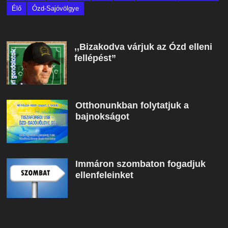
Élő
Ózd-Sajóvölgye
,,Bizakodva várjuk az Ózd elleni
fellépést”
Otthonunkban folytatjuk a
bajnokságot
Immáron szombaton fogadjuk
ellenfeleinket