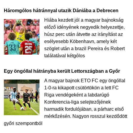
Háromgólos hátránnyal utazik Dániába a Debrecen
Hiába kezdett jól a magyar bajnokság
előző idényének negyedik helyezettje,
húsz perc után átvette az irányítást az
esélyesebb Köbenhavn, amely két
szöglet után a brazil Pereira és Robert
találatával kétgólos
Egy öngóllal hátrányba került Lettországban a Győr
A magyar bajnok ETO FC egy öngóllal
1-0-ra kikapott csütörtökön a lett FC
Riga vendégeként a labdarúgó
Konferencia-liga selejtezőjének
harmadik fordulójában, a párharc első
mérkőzésén. Nagyon rosszul kezdődött
győri szempontból