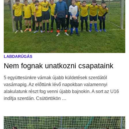
LABDARÚGÁS
Nem fognak unatkozni csapataink
5 együttesünkre várnak újabb küldetések szerdától
vasárnapig. Az előttünk lévő napokban valamennyi
alakulatunk részt fog venni újabb bajnokin. A sort az U16
indítja szerdán. Csütörtökön …