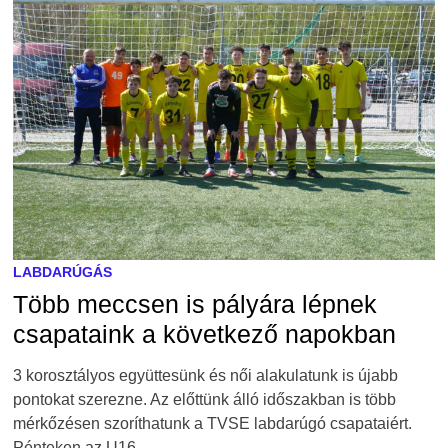
LABDARÚGÁS
Több meccsen is pályára lépnek
csapataink a következő napokban
3 korosztályos együttesünk és női alakulatunk is újabb
pontokat szerezne. Az előttünk álló időszakban is több
mérkőzésen szoríthatunk a TVSE labdarúgó csapataiért.
Pénteken az U16 …