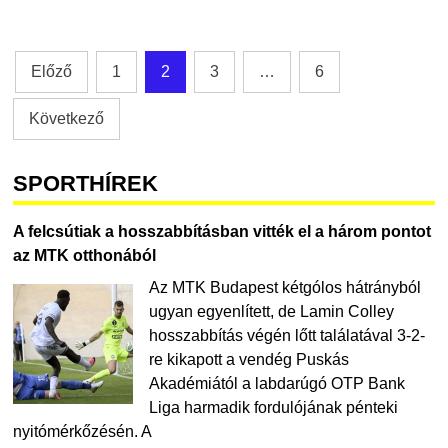
Bejegyzések
Előző
1
2
3
…
6
lapozása
Következő
SPORTHÍREK
A felcsútiak a hosszabbításban vitték el a három pontot
az MTK otthonából
Az MTK Budapest kétgólos hátrányból
ugyan egyenlített, de Lamin Colley
hosszabbítás végén lőtt találatával 3-2-
re kikapott a vendég Puskás
Akadémiától a labdarúgó OTP Bank
Liga harmadik fordulójának pénteki
nyitómérkőzésén. A