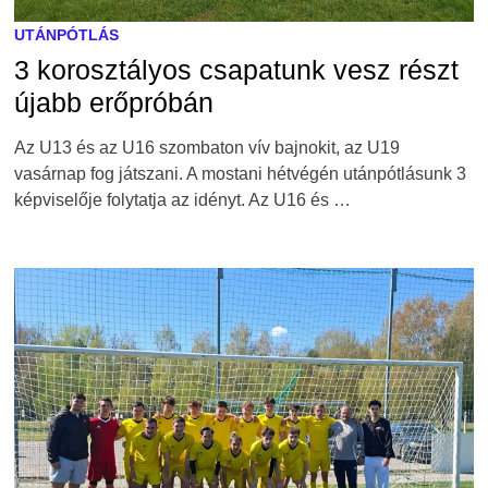
UTÁNPÓTLÁS
3 korosztályos csapatunk vesz részt
újabb erőpróbán
Az U13 és az U16 szombaton vív bajnokit, az U19
vasárnap fog játszani. A mostani hétvégén utánpótlásunk 3
képviselője folytatja az idényt. Az U16 és …