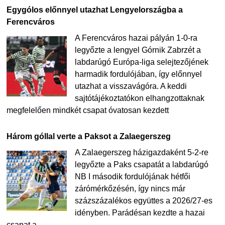
Egygólos előnnyel utazhat Lengyelországba a
Ferencváros
A Ferencváros hazai pályán 1-0-ra
legyőzte a lengyel Górnik Zabrzét a
labdarúgó Európa-liga selejtezőjének
harmadik fordulójában, így előnnyel
utazhat a visszavágóra. A keddi
sajtótájékoztatókon elhangzottaknak
megfelelően mindkét csapat óvatosan kezdett
Három góllal verte a Paksot a Zalaegerszeg
A Zalaegerszeg házigazdaként 5-2-re
legyőzte a Paks csapatát a labdarúgó
NB I második fordulójának hétfői
zárómérkőzésén, így nincs már
százszázalékos együttes a 2026/27-es
idényben. Parádésan kezdte a hazai
csapat a