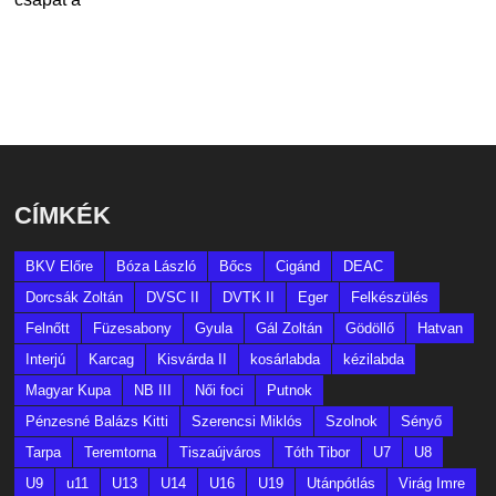
CÍMKÉK
BKV Előre
Bóza László
Bőcs
Cigánd
DEAC
Dorcsák Zoltán
DVSC II
DVTK II
Eger
Felkészülés
Felnőtt
Füzesabony
Gyula
Gál Zoltán
Gödöllő
Hatvan
Interjú
Karcag
Kisvárda II
kosárlabda
kézilabda
Magyar Kupa
NB III
Női foci
Putnok
Pénzesné Balázs Kitti
Szerencsi Miklós
Szolnok
Sényő
Tarpa
Teremtorna
Tiszaújváros
Tóth Tibor
U7
U8
U9
u11
U13
U14
U16
U19
Utánpótlás
Virág Imre