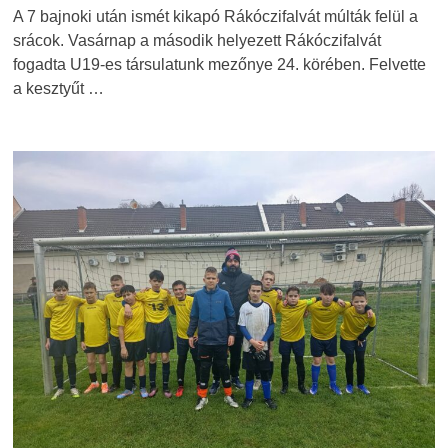
A 7 bajnoki után ismét kikapó Rákóczifalvát múlták felül a
srácok. Vasárnap a második helyezett Rákóczifalvát
fogadta U19-es társulatunk mezőnye 24. körében. Felvette
a kesztyűt …