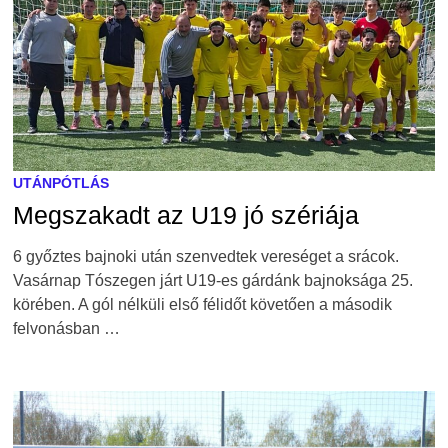
UTÁNPÓTLÁS
Megszakadt az U19 jó szériája
6 győztes bajnoki után szenvedtek vereséget a srácok.
Vasárnap Tószegen járt U19-es gárdánk bajnoksága 25.
körében. A gól nélküli első félidőt követően a második
felvonásban …