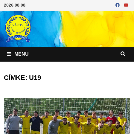
Skip
2026.08.08.
to
content
MENU
CÍMKE:
U19