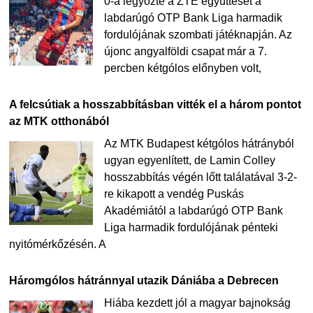
0-a legyőzte a ZTE együttesét a
labdarúgó OTP Bank Liga harmadik
fordulójának szombati játéknapján. Az
újonc angyalföldi csapat már a 7.
percben kétgólos előnyben volt,
A felcsútiak a hosszabbításban vitték el a három pontot
az MTK otthonából
Az MTK Budapest kétgólos hátrányból
ugyan egyenlített, de Lamin Colley
hosszabbítás végén lőtt találatával 3-2-
re kikapott a vendég Puskás
Akadémiától a labdarúgó OTP Bank
Liga harmadik fordulójának pénteki
nyitómérkőzésén. A
Háromgólos hátránnyal utazik Dániába a Debrecen
Hiába kezdett jól a magyar bajnokság