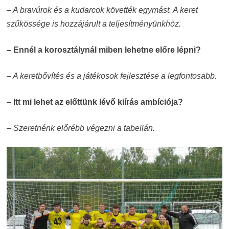
– A bravúrok és a kudarcok követték egymást. A keret
szűkössége is hozzájárult a teljesítményünkhöz.
– Ennél a korosztálynál miben lehetne előre lépni?
– A keretbővítés és a játékosok fejlesztése a legfontosabb.
– Itt mi lehet az előttünk lévő kiírás ambíciója?
– Szeretnénk előrébb végezni a tabellán.