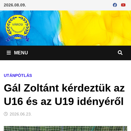
Skip
2026.08.09.
to
content
MENU
UTÁNPÓTLÁS
Gál Zoltánt kérdeztük az
U16 és az U19 idényéről
2026.06.23.