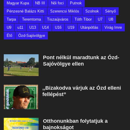
Magyar Kupa
NB III
Női foci
Putnok
Pénzesné Balázs Kitti
Szerencsi Miklós
Szolnok
Sényő
Tarpa
Teremtorna
Tiszaújváros
Tóth Tibor
U7
U8
U9
u11
U13
U14
U16
U19
Utánpótlás
Virág Imre
Élő
Ózd-Sajóvölgye
Pont nélkül maradtunk az Ózd-
Sajóvölgye ellen
,,Bizakodva várjuk az Ózd elleni
fellépést”
Otthonunkban folytatjuk a
bajnokságot