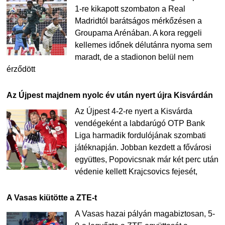
1-re kikapott szombaton a Real
Madridtól barátságos mérkőzésen a
Groupama Arénában. A kora reggeli
kellemes időnek délutánra nyoma sem
maradt, de a stadionon belül nem
érződött
Az Újpest majdnem nyolc év után nyert újra Kisvárdán
Az Újpest 4-2-re nyert a Kisvárda
vendégeként a labdarúgó OTP Bank
Liga harmadik fordulójának szombati
játéknapján. Jobban kezdett a fővárosi
együttes, Popovicsnak már két perc után
védenie kellett Krajcsovics fejesét,
A Vasas kiütötte a ZTE-t
A Vasas hazai pályán magabiztosan, 5-