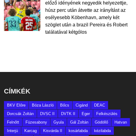
előző idényének negyedik helyezettje,
húsz perc után átvette az irányítást az
esélyesebb Köbenhavn, amely két
szöglet után a brazil Pereira és Robert
találatával kétgólos
CÍMKÉK
BKV Előre
Bóza László
Bőcs
Cigánd
DEAC
Dorcsák Zoltán
DVSC II
DVTK II
Eger
Felkészülés
Felnőtt
Füzesabony
Gyula
Gál Zoltán
Gödöllő
Hatvan
Interjú
Karcag
Kisvárda II
kosárlabda
kézilabda