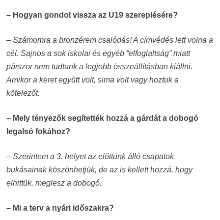
– Hogyan gondol vissza az U19 szereplésére?
– Számomra a bronzérem csalódás! A címvédés lett volna a
cél. Sajnos a sok iskolai és egyéb “elfoglaltság” miatt
párszor nem tudtunk a legjobb összeállításban kiállni.
Amikor a keret együtt volt, sima volt vagy hoztuk a
kötelezőt.
– Mely tényezők segítették hozzá a gárdát a dobogó
legalsó fokához?
– Szerintem a 3. helyet az előttünk álló csapatok
bukásainak köszönhetjük, de az is kellett hozzá, hogy
elhittük, meglesz a dobogó.
– Mi a terv a nyári időszakra?