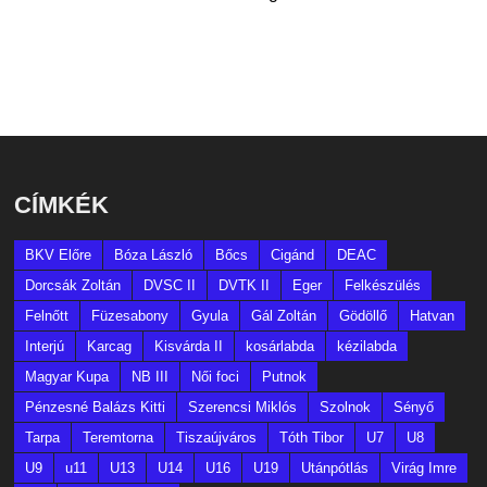
CÍMKÉK
BKV Előre
Bóza László
Bőcs
Cigánd
DEAC
Dorcsák Zoltán
DVSC II
DVTK II
Eger
Felkészülés
Felnőtt
Füzesabony
Gyula
Gál Zoltán
Gödöllő
Hatvan
Interjú
Karcag
Kisvárda II
kosárlabda
kézilabda
Magyar Kupa
NB III
Női foci
Putnok
Pénzesné Balázs Kitti
Szerencsi Miklós
Szolnok
Sényő
Tarpa
Teremtorna
Tiszaújváros
Tóth Tibor
U7
U8
U9
u11
U13
U14
U16
U19
Utánpótlás
Virág Imre