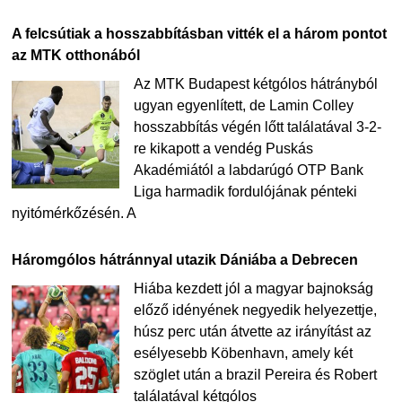
A felcsútiak a hosszabbításban vitték el a három pontot
az MTK otthonából
Az MTK Budapest kétgólos hátrányból
ugyan egyenlített, de Lamin Colley
hosszabbítás végén lőtt találatával 3-2-
re kikapott a vendég Puskás
Akadémiától a labdarúgó OTP Bank
Liga harmadik fordulójának pénteki
nyitómérkőzésén. A
Háromgólos hátránnyal utazik Dániába a Debrecen
Hiába kezdett jól a magyar bajnokság
előző idényének negyedik helyezettje,
húsz perc után átvette az irányítást az
esélyesebb Köbenhavn, amely két
szöglet után a brazil Pereira és Robert
találatával kétgólos