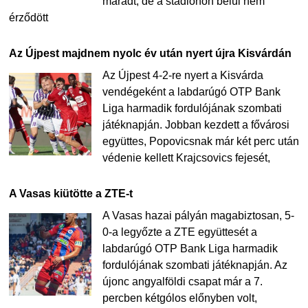
maradt, de a stadionon belül nem
érződött
Az Újpest majdnem nyolc év után nyert újra Kisvárdán
Az Újpest 4-2-re nyert a Kisvárda
vendégeként a labdarúgó OTP Bank
Liga harmadik fordulójának szombati
játéknapján. Jobban kezdett a fővárosi
együttes, Popovicsnak már két perc után
védenie kellett Krajcsovics fejesét,
A Vasas kiütötte a ZTE-t
A Vasas hazai pályán magabiztosan, 5-
0-a legyőzte a ZTE együttesét a
labdarúgó OTP Bank Liga harmadik
fordulójának szombati játéknapján. Az
újonc angyalföldi csapat már a 7.
percben kétgólos előnyben volt,