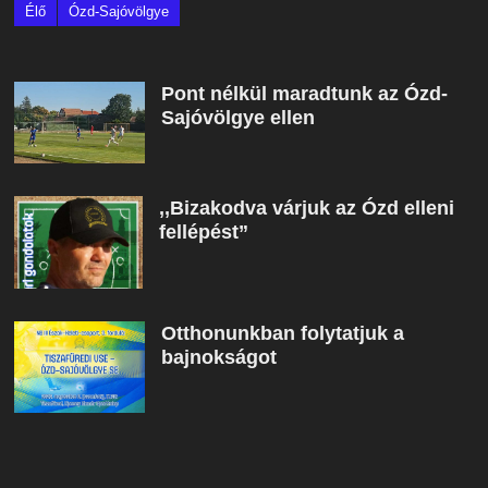
Élő
Ózd-Sajóvölgye
Pont nélkül maradtunk az Ózd-
Sajóvölgye ellen
,,Bizakodva várjuk az Ózd elleni
fellépést”
Otthonunkban folytatjuk a
bajnokságot