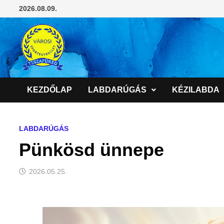
Skip
2026.08.09.
to
content
KEZDŐLAP
LABDARÚGÁS
KÉZILABDA
LABDARÚGÁS
Pünkösd ünnepe
2026.05.25.