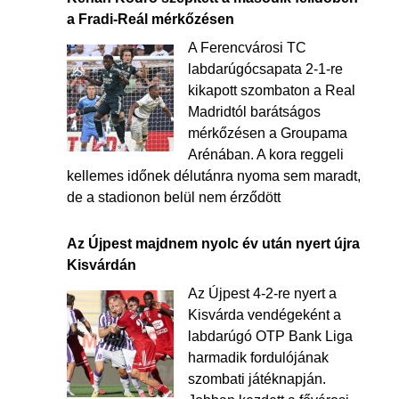
a Fradi-Reál mérkőzésen
A Ferencvárosi TC
labdarúgócsapata 2-1-re
kikapott szombaton a Real
Madridtól barátságos
mérkőzésen a Groupama
Arénában. A kora reggeli
kellemes időnek délutánra nyoma sem maradt,
de a stadionon belül nem érződött
Az Újpest majdnem nyolc év után nyert újra
Kisvárdán
Az Újpest 4-2-re nyert a
Kisvárda vendégeként a
labdarúgó OTP Bank Liga
harmadik fordulójának
szombati játéknapján.