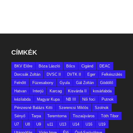
CÍMKÉK
BKV Előre
Bóza László
Bőcs
Cigánd
DEAC
Dorcsák Zoltán
DVSC II
DVTK II
Eger
Felkészülés
Felnőtt
Füzesabony
Gyula
Gál Zoltán
Gödöllő
Hatvan
Interjú
Karcag
Kisvárda II
kosárlabda
kézilabda
Magyar Kupa
NB III
Női foci
Putnok
Pénzesné Balázs Kitti
Szerencsi Miklós
Szolnok
Sényő
Tarpa
Teremtorna
Tiszaújváros
Tóth Tibor
U7
U8
U9
u11
U13
U14
U16
U19
Utánpótlás
Virág Imre
Élő
Ózd-Sajóvölgye