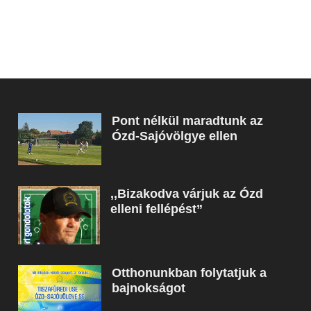
Pont nélkül maradtunk az
Ózd-Sajóvölgye ellen
,,Bizakodva várjuk az Ózd
elleni fellépést”
Otthonunkban folytatjuk a
bajnokságot