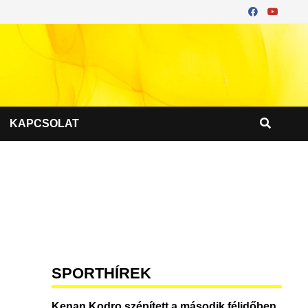
KAPCSOLAT
SPORTHÍREK
Kenan Kodro szépített a második félidőben