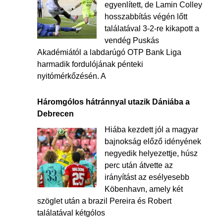
egyenlített, de Lamin Colley
hosszabbítás végén lőtt
találatával 3-2-re kikapott a
vendég Puskás
Akadémiától a labdarúgó OTP Bank Liga
harmadik fordulójának pénteki
nyitómérkőzésén. A
Háromgólos hátránnyal utazik Dániába a
Debrecen
Hiába kezdett jól a magyar
bajnokság előző idényének
negyedik helyezettje, húsz
perc után átvette az
irányítást az esélyesebb
Köbenhavn, amely két
szöglet után a brazil Pereira és Robert
találatával kétgólos