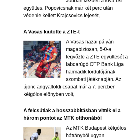
Jobban kezdett a fővárosi
együttes, Popovicsnak már két perc után
védenie kellett Krajcsovics fejesét,
A Vasas kiütötte a ZTE-t
A Vasas hazai pályán
magabiztosan, 5-0-a
legyőzte a ZTE együttesét a
labdarúgó OTP Bank Liga
harmadik fordulójának
szombati játéknapján. Az
újonc angyalföldi csapat már a 7. percben
kétgólos előnyben volt,
A felcsútiak a hosszabbításban vitték el a
három pontot az MTK otthonából
Az MTK Budapest kétgólos
hátrányból ugyan