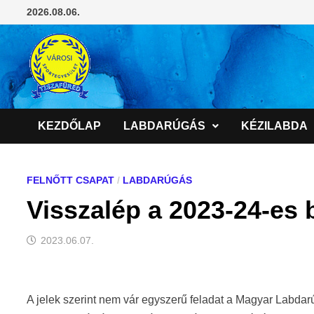
Skip
2026.08.06.
to
content
KEZDŐLAP
LABDARÚGÁS
KÉZILABDA
FELNŐTT CSAPAT
/
LABDARÚGÁS
Visszalép a 2023-24-es 
2023.06.07.
A jelek szerint nem vár egyszerű feladat a Magyar Labdar