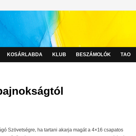
KOSÁRLABDA
KLUB
BESZÁMOLÓK
TAO
bajnokságtól
úgó Szövetségre, ha tartani akarja magát a 4×16 csapatos