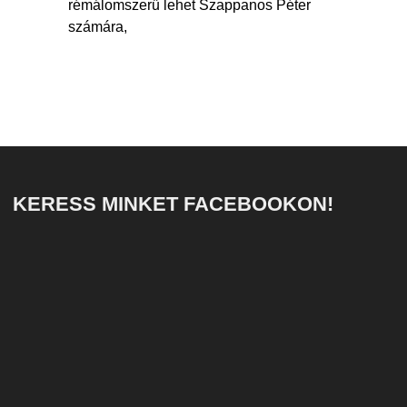
rémálomszerű lehet Szappanos Péter
számára,
KERESS MINKET FACEBOOKON!