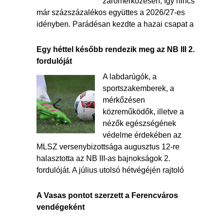
zárómérkőzésén, így nincs
már százszázalékos együttes a 2026/27-es
idényben. Parádésan kezdte a hazai csapat a
Egy héttel később rendezik meg az NB III 2.
fordulóját
A labdarúgók, a
sportszakemberek, a
mérkőzésen
közreműködők, illetve a
nézők egészségének
védelme érdekében az
MLSZ versenybizottsága augusztus 12-re
halasztotta az NB III-as bajnokságok 2.
fordulóját. A július utolsó hétvégéjén rajtoló
A Vasas pontot szerzett a Ferencváros
vendégeként