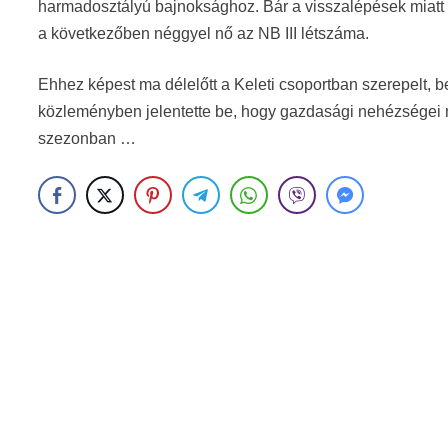
harmadosztályú bajnoksághoz. Bár a visszalépések miatt a
a következőben néggyel nő az NB III létszáma.
Ehhez képest ma délelőtt a Keleti csoportban szerepelt, 
közleményben jelentette be, hogy gazdasági nehézségei m
szezonban …