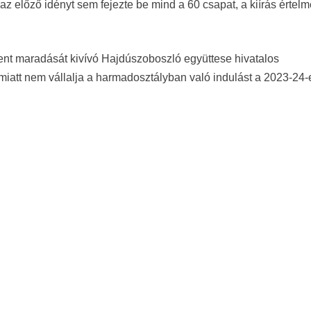
z előző idényt sem fejezte be mind a 60 csapat, a kiírás értel
bent maradását kivívó Hajdúszoboszló együttese hivatalos
iatt nem vállalja a harmadosztályban való indulást a 2023-24-