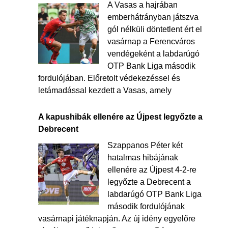
A Vasas a hajrában
emberhátrányban játszva
gól nélküli döntetlent ért el
vasárnap a Ferencváros
vendégeként a labdarúgó
OTP Bank Liga második
fordulójában. Előretolt védekezéssel és
letámadással kezdett a Vasas, amely
A kapushibák ellenére az Újpest legyőzte a
Debrecent
Szappanos Péter két
hatalmas hibájának
ellenére az Újpest 4-2-re
legyőzte a Debrecent a
labdarúgó OTP Bank Liga
második fordulójának
vasárnapi játéknapján. Az új idény egyelőre