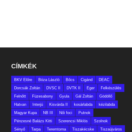
CÍMKÉK
BKV Előre
Bóza László
Bőcs
Cigánd
DEAC
Dorcsák Zoltán
DVSC II
DVTK II
Eger
Felkészülés
Felnőtt
Füzesabony
Gyula
Gál Zoltán
Gödöllő
Hatvan
Interjú
Kisvárda II
kosárlabda
kézilabda
Magyar Kupa
NB III
Női foci
Putnok
Pénzesné Balázs Kitti
Szerencsi Miklós
Szolnok
Sényő
Tarpa
Teremtorna
Tiszakécske
Tiszaújváros