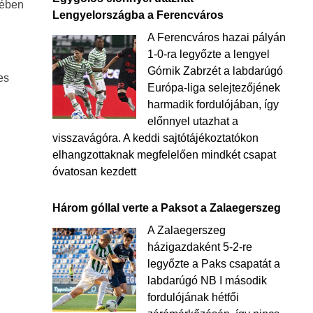
mében
Lengyelországba a Ferencváros
A Ferencváros hazai pályán
1-0-ra legyőzte a lengyel
Górnik Zabrzét a labdarúgó
es
Európa-liga selejtezőjének
harmadik fordulójában, így
előnnyel utazhat a
visszavágóra. A keddi sajtótájékoztatókon
elhangzottaknak megfelelően mindkét csapat
óvatosan kezdett
Három góllal verte a Paksot a Zalaegerszeg
A Zalaegerszeg
házigazdaként 5-2-re
legyőzte a Paks csapatát a
labdarúgó NB I második
fordulójának hétfői