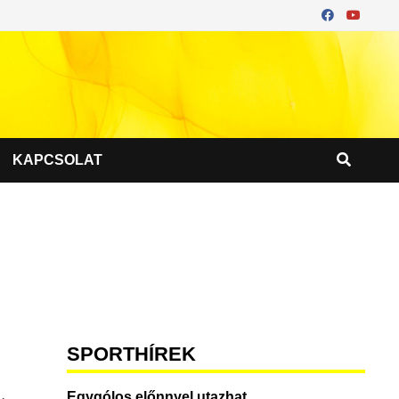
KAPCSOLAT
SPORTHÍREK
Egygólos előnnyel utazhat