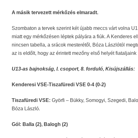
A másik tervezett mérkőzés elmaradt.
Szombaton a tervek szerint két újabb meccs várt volna U1
miatt egy mérkőzésen léptek pályára a fiúk. A Kenderes e
nincsen tabella, a srácok mesterétől, Bóza Lászlótól megtu
az is eldőlt, hogy az érintett mezőny első helyét fiataljain
U13-as bajnokság, I. csoport, 8. forduló, Kisújszállás:
Kenderesi VSE-Tiszafüredi VSE 0-4 (0-2)
Tiszafüredi VSE:
Györfi – Bükky, Somogyi, Szegedi, Balog
Bóza László.
Gól: Balla (2), Balogh (2)