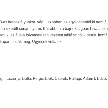
3-as korosztályunkra, végül azonban az egyik ellenfél ki nem ál
llen sikerült simán nyerni. Bár ebben a bajnokságban hivatalos
dtuk, az általa folyamatosan vezetett táblázatból kiderült, imm
k kaparintották meg. Ügyesek voltatok!
h, Eszenyi, Balla, Ferge, Elek. Cserék: Pallagi, Ádám I. Edző: