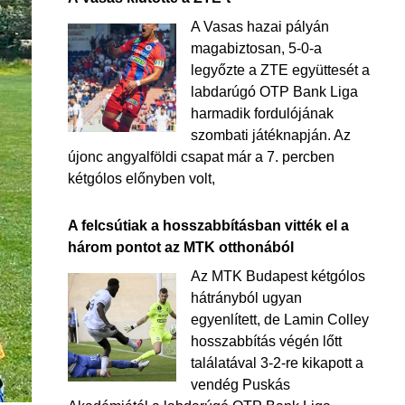
A Vasas hazai pályán
magabiztosan, 5-0-a
legyőzte a ZTE együttesét a
labdarúgó OTP Bank Liga
harmadik fordulójának
szombati játéknapján. Az
újonc angyalföldi csapat már a 7. percben
kétgólos előnyben volt,
A felcsútiak a hosszabbításban vitték el a
három pontot az MTK otthonából
Az MTK Budapest kétgólos
hátrányból ugyan
egyenlített, de Lamin Colley
hosszabbítás végén lőtt
találatával 3-2-re kikapott a
vendég Puskás