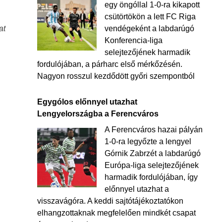
egy öngóllal 1-0-ra kikapott
csütörtökön a lett FC Riga
vendégeként a labdarúgó
at
Konferencia-liga
selejtezőjének harmadik
fordulójában, a párharc első mérkőzésén.
Nagyon rosszul kezdődött győri szempontból
Egygólos előnnyel utazhat
Lengyelországba a Ferencváros
A Ferencváros hazai pályán
1-0-ra legyőzte a lengyel
Górnik Zabrzét a labdarúgó
Európa-liga selejtezőjének
harmadik fordulójában, így
előnnyel utazhat a
visszavágóra. A keddi sajtótájékoztatókon
elhangzottaknak megfelelően mindkét csapat