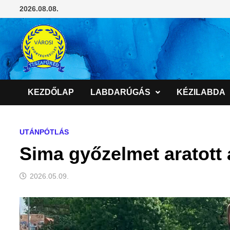
Skip
2026.08.08.
to
content
KEZDŐLAP
LABDARÚGÁS
KÉZILABDA
UTÁNPÓTLÁS
Sima győzelmet aratott
2026.05.09.