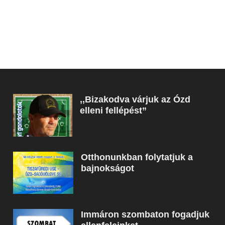
,,Bizakodva várjuk az Ózd
elleni fellépést”
Otthonunkban folytatjuk a
bajnokságot
Immáron szombaton fogadjuk