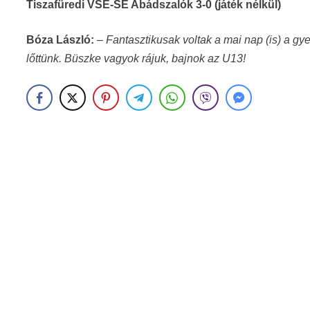
Tiszafüredi VSE-SE Abádszalók 3-0 (játék nélkül)
Bóza László:
–
Fantasztikusak voltak a mai nap (is) a g
lőttünk. Büszke vagyok rájuk, bajnok az U13!