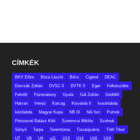
CÍMKÉK
BKV Előre
Bóza László
Bőcs
Cigánd
DEAC
Dorcsák Zoltán
DVSC II
DVTK II
Eger
Felkészülés
Felnőtt
Füzesabony
Gyula
Gál Zoltán
Gödöllő
Hatvan
Interjú
Karcag
Kisvárda II
kosárlabda
kézilabda
Magyar Kupa
NB III
Női foci
Putnok
Pénzesné Balázs Kitti
Szerencsi Miklós
Szolnok
Sényő
Tarpa
Teremtorna
Tiszaújváros
Tóth Tibor
U7
U8
U9
u11
U13
U14
U16
U19