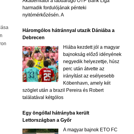
Akadémiától a labdarúgó OTP Bank Liga
harmadik fordulójának pénteki
nyitómérkőzésén. A
lása
Háromgólos hátránnyal utazik Dániába a
an
Debrecen
áron
Hiába kezdett jól a magyar
bajnokság előző idényének
negyedik helyezettje, húsz
perc után átvette az
irányítást az esélyesebb
Köbenhavn, amely két
szöglet után a brazil Pereira és Robert
találatával kétgólos
Egy öngóllal hátrányba került
Lettországban a Győr
A magyar bajnok ETO FC