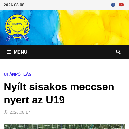
Skip
2026.08.08.
to
content
MENU
UTÁNPÓTLÁS
Nyílt sisakos meccsen
nyert az U19
2026.05.17.