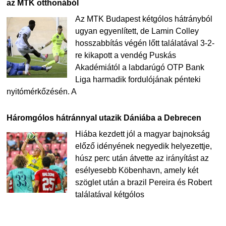
az MTK otthonából
Az MTK Budapest kétgólos hátrányból
ugyan egyenlített, de Lamin Colley
hosszabbítás végén lőtt találatával 3-2-
re kikapott a vendég Puskás
Akadémiától a labdarúgó OTP Bank
Liga harmadik fordulójának pénteki
nyitómérkőzésén. A
Háromgólos hátránnyal utazik Dániába a Debrecen
Hiába kezdett jól a magyar bajnokság
előző idényének negyedik helyezettje,
húsz perc után átvette az irányítást az
esélyesebb Köbenhavn, amely két
szöglet után a brazil Pereira és Robert
találatával kétgólos