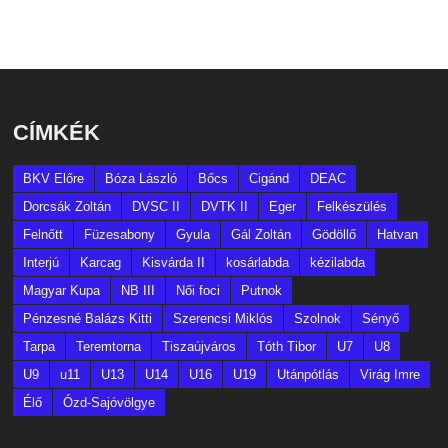
CÍMKÉK
BKV Előre
Bóza László
Bőcs
Cigánd
DEAC
Dorcsák Zoltán
DVSC II
DVTK II
Eger
Felkészülés
Felnőtt
Füzesabony
Gyula
Gál Zoltán
Gödöllő
Hatvan
Interjú
Karcag
Kisvárda II
kosárlabda
kézilabda
Magyar Kupa
NB III
Női foci
Putnok
Pénzesné Balázs Kitti
Szerencsi Miklós
Szolnok
Sényő
Tarpa
Teremtorna
Tiszaújváros
Tóth Tibor
U7
U8
U9
u11
U13
U14
U16
U19
Utánpótlás
Virág Imre
Élő
Ózd-Sajóvölgye