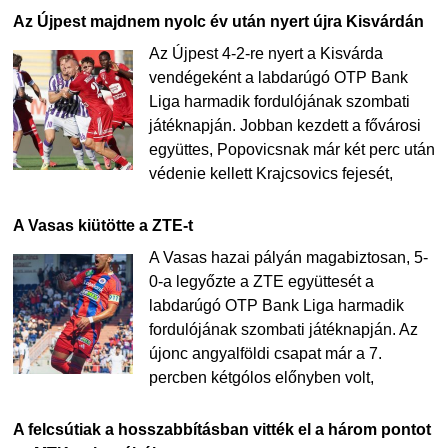
Az Újpest majdnem nyolc év után nyert újra Kisvárdán
Az Újpest 4-2-re nyert a Kisvárda
vendégeként a labdarúgó OTP Bank
Liga harmadik fordulójának szombati
játéknapján. Jobban kezdett a fővárosi
együttes, Popovicsnak már két perc után
védenie kellett Krajcsovics fejesét,
A Vasas kiütötte a ZTE-t
A Vasas hazai pályán magabiztosan, 5-
0-a legyőzte a ZTE együttesét a
labdarúgó OTP Bank Liga harmadik
fordulójának szombati játéknapján. Az
újonc angyalföldi csapat már a 7.
percben kétgólos előnyben volt,
A felcsútiak a hosszabbításban vitték el a három pontot