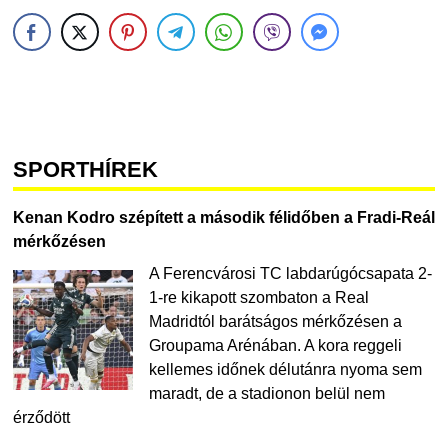
SPORTHÍREK
Kenan Kodro szépített a második félidőben a Fradi-Reál
mérkőzésen
A Ferencvárosi TC labdarúgócsapata 2-
1-re kikapott szombaton a Real
Madridtól barátságos mérkőzésen a
Groupama Arénában. A kora reggeli
kellemes időnek délutánra nyoma sem
maradt, de a stadionon belül nem
érződött