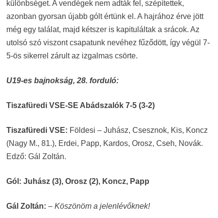
különbséget. A vendégek nem adták fel, szépítettek,
azonban gyorsan újabb gólt értünk el. A hajrához érve jött
még egy találat, majd kétszer is kapituláltak a srácok. Az
utolsó szó viszont csapatunk nevéhez fűződött, így végül 7-
5-ös sikerrel zárult az izgalmas csörte.
U19-es bajnokság, 28. forduló:
Tiszafüredi VSE-SE Abádszalók 7-5 (3-2)
Tiszafüredi VSE:
Földesi – Juhász, Csesznok, Kis, Koncz
(Nagy M., 81.), Erdei, Papp, Kardos, Orosz, Cseh, Novák.
Edző: Gál Zoltán.
Gól: Juhász (3), Orosz (2), Koncz, Papp
Gál Zoltán:
–
Köszönöm a jelenlévőknek!