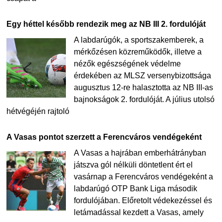
Egy héttel később rendezik meg az NB III 2. fordulóját
A labdarúgók, a sportszakemberek, a
mérkőzésen közreműködők, illetve a
nézők egészségének védelme
érdekében az MLSZ versenybizottsága
augusztus 12-re halasztotta az NB III-as
bajnokságok 2. fordulóját. A július utolsó
hétvégéjén rajtoló
A Vasas pontot szerzett a Ferencváros vendégeként
A Vasas a hajrában emberhátrányban
játszva gól nélküli döntetlent ért el
vasárnap a Ferencváros vendégeként a
labdarúgó OTP Bank Liga második
fordulójában. Előretolt védekezéssel és
letámadással kezdett a Vasas, amely