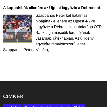
A kapushibák ellenére az Újpest legyőzte a Debrecent
Szappanos Péter két hatalmas
hibájának ellenére az Újpest 4-2-re
legyőzte a Debrecent a labdarúgó OTP
Bank Liga második fordulójának
vasárnapi játéknapján. Az új idény
egyelőre rémálomszerű lehet
Szappanos Péter számára,
CÍMKÉK