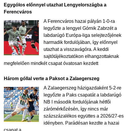
Egygólos előnnyel utazhat Lengyelországba a
Ferencváros
A Ferencváros hazai pályán 1-0-ra
legyőzte a lengyel Górnik Zabrzét a
labdarúgó Európa-liga selejtezőjének
harmadik fordulójában, így előnnyel
utazhat a visszavágóra. A keddi
sajtótájékoztatókon elhangzottaknak
megfelelően mindkét csapat óvatosan kezdett
Három góllal verte a Paksot a Zalaegerszeg
A Zalaegerszeg házigazdaként 5-2-re
legyőzte a Paks csapatát a labdarúgó
NB I második fordulójának hétfői
zárómérkőzésén, így nincs már
százszázalékos együttes a 2026/27-es
idényben. Parádésan kezdte a hazai
csapat a