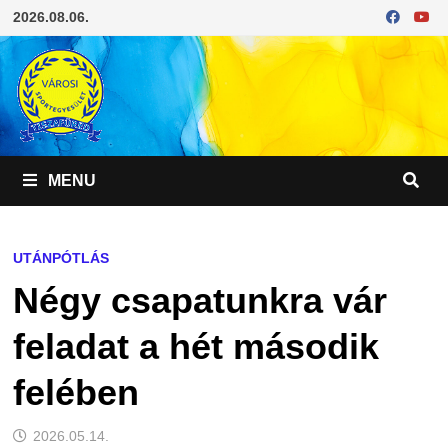
Skip
2026.08.06.
to
content
MENU
UTÁNPÓTLÁS
Négy csapatunkra vár
feladat a hét második
felében
2026.05.14.