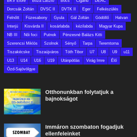
BKV Előre
Bóza László
Bőcs
Cigánd
DEAC
Dorcsák Zoltán
DVSC II
DVTK II
Eger
Felkészülés
Felnőtt
Füzesabony
Gyula
Gál Zoltán
Gödöllő
Hatvan
Interjú
Kisvárda II
kosárlabda
kézilabda
Magyar Kupa
NB III
Női foci
Putnok
Pénzesné Balázs Kitti
Szerencsi Miklós
Szolnok
Sényő
Tarpa
Teremtorna
Tiszakécske
Tiszaújváros
Tóth Tibor
U7
U8
U9
u11
U13
U14
U16
U19
Utánpótlás
Virág Imre
Élő
Ózd-Sajóvölgye
Otthonunkban folytatjuk a
bajnokságot
Immáron szombaton fogadjuk
ellenfeleinket