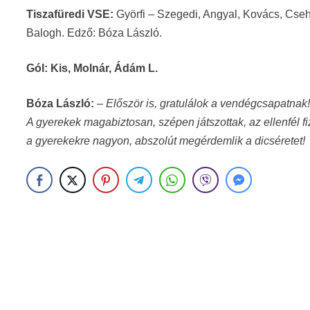
Tiszafüredi VSE:
Györfi – Szegedi, Angyal, Kovács, Cseh,
Balogh. Edző: Bóza László.
Gól: Kis, Molnár, Ádám L.
Bóza László:
–
Először is, gratulálok a vendégcsapatnak!
A gyerekek magabiztosan, szépen játszottak, az ellenfél 
a gyerekekre nagyon, abszolút megérdemlik a dicséretet!