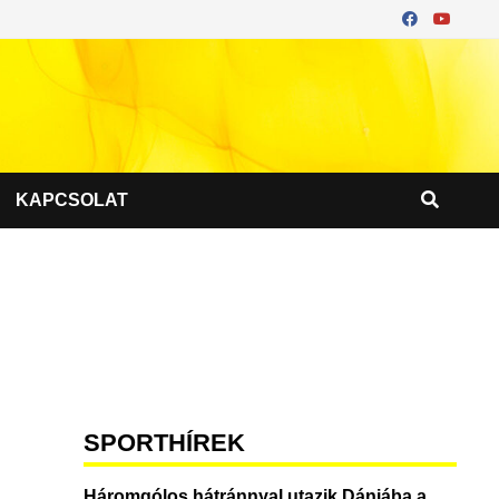
KAPCSOLAT
SPORTHÍREK
Háromgólos hátránnyal utazik Dániába a