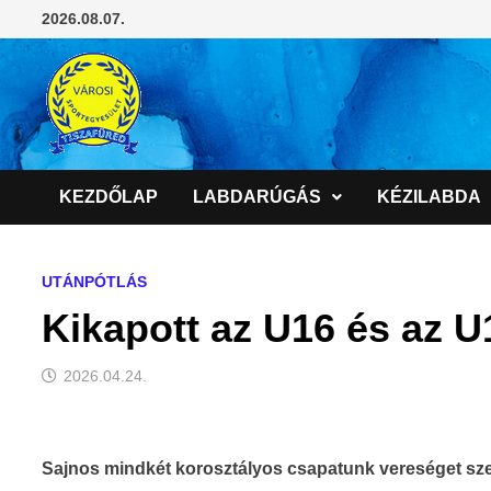
Skip
2026.08.07.
to
content
KEZDŐLAP
LABDARÚGÁS
KÉZILABDA
UTÁNPÓTLÁS
Kikapott az U16 és az U
2026.04.24.
Sajnos mindkét korosztályos csapatunk vereséget sz