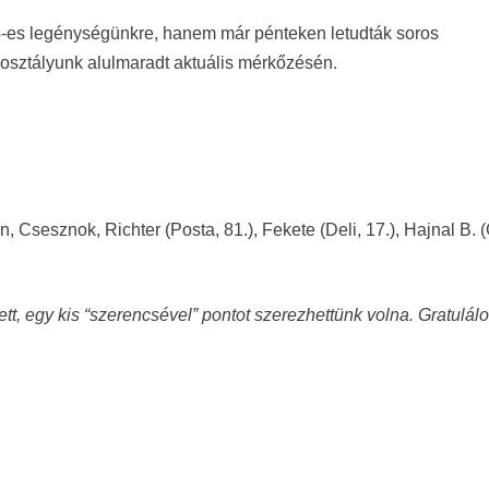
14-es legénységünkre, hanem már pénteken letudták soros
rosztályunk alulmaradt aktuális mérkőzésén.
n, Csesznok, Richter (Posta, 81.), Fekete (Deli, 17.), Hajnal B. 
ett, egy kis “szerencsével” pontot szerezhettünk volna. Gratulál