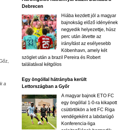
Debrecen
Hiába kezdett jól a magyar
bajnokság előző idényének
negyedik helyezettje, húsz
perc után átvette az
irányítást az esélyesebb
Köbenhavn, amely két
szöglet után a brazil Pereira és Robert
(Gőz,
találatával kétgólos
Egy öngóllal hátrányba került
ok a
Lettországban a Győr
A magyar bajnok ETO FC
egy öngóllal 1-0-ra kikapott
csütörtökön a lett FC Riga
vendégeként a labdarúgó
Konferencia-liga