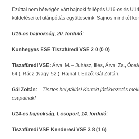
Ezúttal nem hétvégén várt bajnoki fellépés U16-os és U
küldetéseiket utánpótlás együtteseink. Sajnos mindkét ko
U16-os bajnokság, 20. forduló:
Kunhegyes ESE-Tiszafüredi VSE 2-0 (0-0)
Tiszafüredi VSE:
Árvai M. – Juhász, Illés, Árvai Zs., Óceá
64.), Rácz (Nagy, 52.), Hajnal I. Edző: Gál Zoltán.
Gál Zoltán:
–
Tisztes helytállás! Korrekt játékvezetés mell
csapatnak!
U14-es bajnokság, I. csoport, 14. forduló:
Tiszafüredi VSE-Kenderesi VSE 3-8 (1-6)