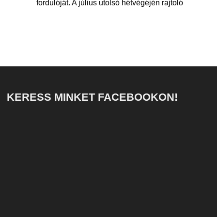
fordulóját. A július utolsó hétvégéjén rajtoló
KERESS MINKET FACEBOOKON!