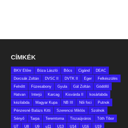
CÍMKÉK
BKV Előre
Bóza László
Bőcs
Cigánd
DEAC
Dorcsák Zoltán
DVSC II
DVTK II
Eger
Felkészülés
Felnőtt
Füzesabony
Gyula
Gál Zoltán
Gödöllő
Hatvan
Interjú
Karcag
Kisvárda II
kosárlabda
kézilabda
Magyar Kupa
NB III
Női foci
Putnok
Pénzesné Balázs Kitti
Szerencsi Miklós
Szolnok
Sényő
Tarpa
Teremtorna
Tiszaújváros
Tóth Tibor
U7
U8
U9
u11
U13
U14
U16
U19