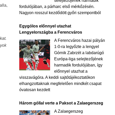
selejtezőjének harmadik
alla,
fordulójában, a párharc első mérkőzésén.
Nagyon rosszul kezdődött győri szempontból
Egygólos előnnyel utazhat
Lengyelországba a Ferencváros
kat.
A Ferencváros hazai pályán
gyok
1-0-ra legyőzte a lengyel
Górnik Zabrzét a labdarúgó
Európa-liga selejtezőjének
harmadik fordulójában, így
előnnyel utazhat a
visszavágóra. A keddi sajtótájékoztatókon
elhangzottaknak megfelelően mindkét csapat
óvatosan kezdett
Három góllal verte a Paksot a Zalaegerszeg
A Zalaegerszeg