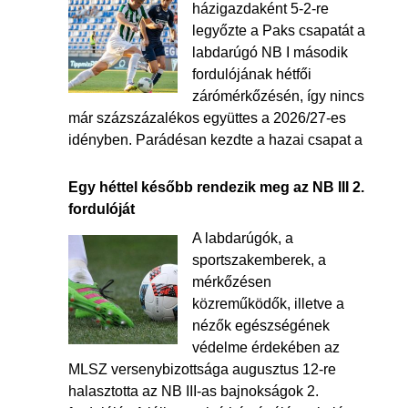
házigazdaként 5-2-re
legyőzte a Paks csapatát a
labdarúgó NB I második
fordulójának hétfői
zárómérkőzésén, így nincs
már százszázalékos együttes a 2026/27-es
idényben. Parádésan kezdte a hazai csapat a
Egy héttel később rendezik meg az NB III 2.
fordulóját
A labdarúgók, a
sportszakemberek, a
mérkőzésen
közreműködők, illetve a
nézők egészségének
védelme érdekében az
MLSZ versenybizottsága augusztus 12-re
halasztotta az NB III-as bajnokságok 2.