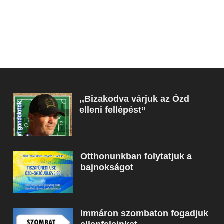
,,Bizakodva várjuk az Ózd
elleni fellépést”
Otthonunkban folytatjuk a
bajnokságot
Immáron szombaton fogadjuk