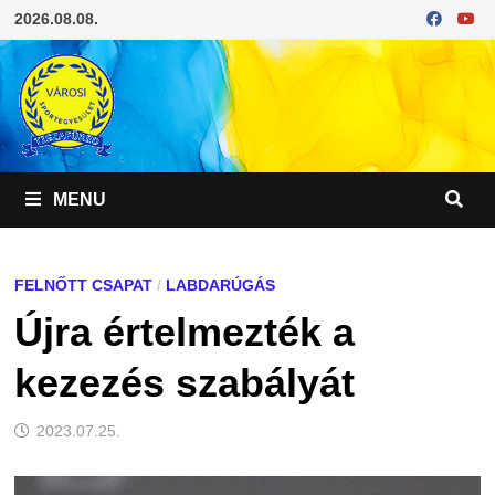
Skip
2026.08.08.
to
content
MENU
FELNŐTT CSAPAT
/
LABDARÚGÁS
Újra értelmezték a
kezezés szabályát
2023.07.25.