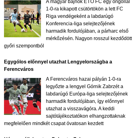
A magyar bajnok ETO FC egy öngóllal
1-0-ra kikapott csütörtökön a lett FC
Riga vendégeként a labdarúgó
Konferencia-liga selejtezőjének
harmadik fordulójában, a párharc első
mérkőzésén. Nagyon rosszul kezdődött
győri szempontból
Egygólos előnnyel utazhat Lengyelországba a
Ferencváros
A Ferencváros hazai pályán 1-0-ra
legyőzte a lengyel Górnik Zabrzét a
labdarúgó Európa-liga selejtezőjének
harmadik fordulójában, így előnnyel
utazhat a visszavágóra. A keddi
sajtótájékoztatókon elhangzottaknak
megfelelően mindkét csapat óvatosan kezdett