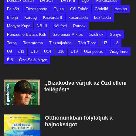
Dorcsák Zoltán
DVSC II
DVTK II
Eger
Felkészülés
Felnőtt
Füzesabony
Gyula
Gál Zoltán
Gödöllő
Hatvan
Interjú
Karcag
Kisvárda II
kosárlabda
kézilabda
Magyar Kupa
NB III
Női foci
Putnok
Pénzesné Balázs Kitti
Szerencsi Miklós
Szolnok
Sényő
Tarpa
Teremtorna
Tiszaújváros
Tóth Tibor
U7
U8
U9
u11
U13
U14
U16
U19
Utánpótlás
Virág Imre
Élő
Ózd-Sajóvölgye
,,Bizakodva várjuk az Ózd elleni
fellépést”
Otthonunkban folytatjuk a
bajnokságot