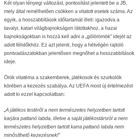
Két olyan lényegi változást, pontosítást jelentett be a JB,
mely által remélhetően csökken a vitatott esetek száma. Az
egyik, a hosszabbítások időtartamát illeti: igazodva a
tavalyi, katari világbajnokságon látottakhoz, a hazai
bajnokságokban is hozzá kell adni a „gólörömök” idejét az
adott félidőkhöz. Ez azt jelenti, hogy a hétvégén rajtoló
pontvadászatokban jelentősen megnőhet a hosszabbítások
ideje.
Örök vitatéma a szakemberek, játékosok és szurkolók
körében a kezezés szabálya. Az UEFA most új értelmezést
adott ki ezzel kapcsolatban:
„A játékos testéről a nem természetes helyzetben tartott
karjára pattanó labda, illetve a saját játékostársról a nem
természetes helyzetben tartott karra pattanó labda nem
minősíthető kezezésnek!”