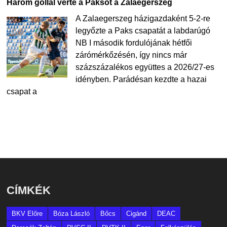
Három góllal verte a Paksot a Zalaegerszeg
A Zalaegerszeg házigazdaként 5-2-re
legyőzte a Paks csapatát a labdarúgó
NB I második fordulójának hétfői
zárómérkőzésén, így nincs már
százszázalékos együttes a 2026/27-es
idényben. Parádésan kezdte a hazai
csapat a
CÍMKÉK
BKV Előre
Bóza László
Bőcs
Cigánd
DEAC