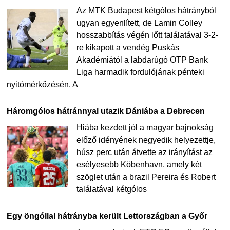
Az MTK Budapest kétgólos hátrányból
ugyan egyenlített, de Lamin Colley
hosszabbítás végén lőtt találatával 3-2-
re kikapott a vendég Puskás
Akadémiától a labdarúgó OTP Bank
Liga harmadik fordulójának pénteki
nyitómérkőzésén. A
Háromgólos hátránnyal utazik Dániába a Debrecen
Hiába kezdett jól a magyar bajnokság
előző idényének negyedik helyezettje,
húsz perc után átvette az irányítást az
esélyesebb Köbenhavn, amely két
szöglet után a brazil Pereira és Robert
találatával kétgólos
Egy öngóllal hátrányba került Lettországban a Győr