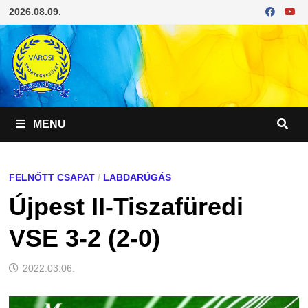
Skip
2026.08.09.
to
content
MENU
FELNŐTT CSAPAT
/
LABDARÚGÁS
Újpest II-Tiszafüredi
VSE 3-2 (2-0)
2022.03.06.