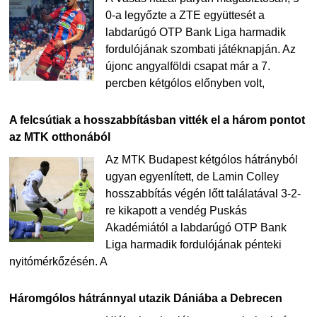
0-a legyőzte a ZTE együttesét a
labdarúgó OTP Bank Liga harmadik
fordulójának szombati játéknapján. Az
újonc angyalföldi csapat már a 7.
percben kétgólos előnyben volt,
A felcsútiak a hosszabbításban vitték el a három pontot
az MTK otthonából
Az MTK Budapest kétgólos hátrányból
ugyan egyenlített, de Lamin Colley
hosszabbítás végén lőtt találatával 3-2-
re kikapott a vendég Puskás
Akadémiától a labdarúgó OTP Bank
Liga harmadik fordulójának pénteki
nyitómérkőzésén. A
Háromgólos hátránnyal utazik Dániába a Debrecen