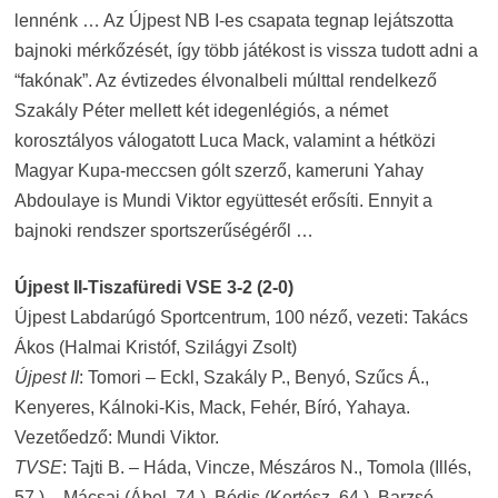
lennénk … Az Újpest NB I-es csapata tegnap lejátszotta
bajnoki mérkőzését, így több játékost is vissza tudott adni a
“fakónak”. Az évtizedes élvonalbeli múlttal rendelkező
Szakály Péter mellett két idegenlégiós, a német
korosztályos válogatott Luca Mack, valamint a hétközi
Magyar Kupa-meccsen gólt szerző, kameruni Yahay
Abdoulaye is Mundi Viktor együttesét erősíti. Ennyit a
bajnoki rendszer sportszerűségéről …
Újpest II-Tiszafüredi VSE 3-2 (2-0)
Újpest Labdarúgó Sportcentrum, 100 néző, vezeti: Takács
Ákos (Halmai Kristóf, Szilágyi Zsolt)
Újpest II
: Tomori – Eckl, Szakály P., Benyó, Szűcs Á.,
Kenyeres, Kálnoki-Kis, Mack, Fehér, Bíró, Yahaya.
Vezetőedző: Mundi Viktor.
TVSE
: Tajti B. – Háda, Vincze, Mészáros N., Tomola (Illés,
57.) – Mácsai (Ábel, 74.), Bódis (Kertész, 64.), Barzsó –