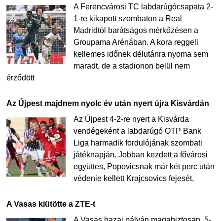
A Ferencvárosi TC labdarúgócsapata 2-
1-re kikapott szombaton a Real
Madridtól barátságos mérkőzésen a
Groupama Arénában. A kora reggeli
kellemes időnek délutánra nyoma sem
maradt, de a stadionon belül nem
érződött
Az Újpest majdnem nyolc év után nyert újra Kisvárdán
Az Újpest 4-2-re nyert a Kisvárda
vendégeként a labdarúgó OTP Bank
Liga harmadik fordulójának szombati
játéknapján. Jobban kezdett a fővárosi
együttes, Popovicsnak már két perc után
védenie kellett Krajcsovics fejesét,
A Vasas kiütötte a ZTE-t
A Vasas hazai pályán magabiztosan, 5-