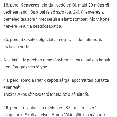
18. perc:
Kenyeres
lefordult védőjéáről, majd 20 méterről
védhetetlenül lőtt a bal felső sarokba, 2-0. (Kenyeres a
bemelegítés során megsérült elefántcsontparti Mory Kone
helyére került a kezdőcsapatba.)
25. perc: Szakály dolgoztatta meg Tajtit, de hálóőrünk
biztosan védett.
Az elmúlt tíz percben a mezőnyben zajlott a játék, a kapuk
nem forogtak veszélyben.
44. perc: Tomola Patrik kapott sárga lapot miután buktatta
ellenfelét.
Takács Ákos játékvezető lefújta az első félidőt.
46. perc: Folytatódik a mérkőzés. Szünetben cserélt
csapatunk, Skulka helyett Barna Viktor jött ki a második