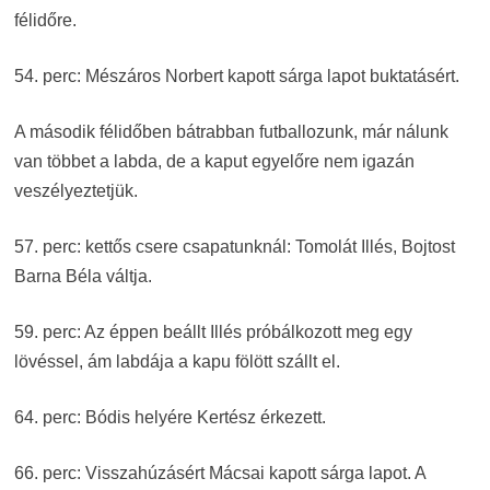
félidőre.
54. perc: Mészáros Norbert kapott sárga lapot buktatásért.
A második félidőben bátrabban futballozunk, már nálunk
van többet a labda, de a kaput egyelőre nem igazán
veszélyeztetjük.
57. perc: kettős csere csapatunknál: Tomolát Illés, Bojtost
Barna Béla váltja.
59. perc: Az éppen beállt Illés próbálkozott meg egy
lövéssel, ám labdája a kapu fölött szállt el.
64. perc: Bódis helyére Kertész érkezett.
66. perc: Visszahúzásért Mácsai kapott sárga lapot. A