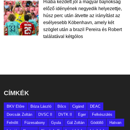
Hiába kezdett jól a magyar bajnokság
előző idényének negyedik helyezettje,
húsz perc után átvette az irányítást az
esélyesebb Köbenhavn, amely két
szöglet után a brazil Pereira és Robert
találatával kétgólos
CÍMKÉK
BKV Előre
Bóza László
Bőcs
Cigánd
DEAC
Dorcsák Zoltán
DVSC II
DVTK II
Eger
Felkészülés
Felnőtt
Füzesabony
Gyula
Gál Zoltán
Gödöllő
Hatvan