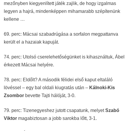
mezőnyben kiegyenlített játék zajlik, de hogy izgalmas
legyen a hajrá, mindenképpen mihamarabb szépítenünk
kellene …
69. perc: Mácsai szabadrúgása a sorfalon megpattanva
került el a hazaiak kapuját.
74. perc: Utolsó cserelehetőségünket is kihasználtuk, Ábel
érkezett Mácsai helyére.
78. perc: Eldőlt? A második félidei első kaput eltaláló
lövéssel – egy bal oldali kiugratás után –
Kálnoki-Kis
Zsombor
bevette Tajti hálóját, 3-0.
79. perc: Tizenegyeshez jutott csapatunk, melyet
Szabó
Viktor
magabiztosan a jobb sarokba lőtt, 3-1.