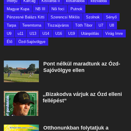
Interjú
Karcag
Kisvárda II
kosárlabda
kézilabda
Magyar Kupa
NB III
Női foci
Putnok
Pénzesné Balázs Kitti
Szerencsi Miklós
Szolnok
Sényő
Tarpa
Teremtorna
Tiszaújváros
Tóth Tibor
U7
U8
U9
u11
U13
U14
U16
U19
Utánpótlás
Virág Imre
Élő
Ózd-Sajóvölgye
Pont nélkül maradtunk az Ózd-
Sajóvölgye ellen
,,Bizakodva várjuk az Ózd elleni
fellépést”
Otthonunkban folytatjuk a