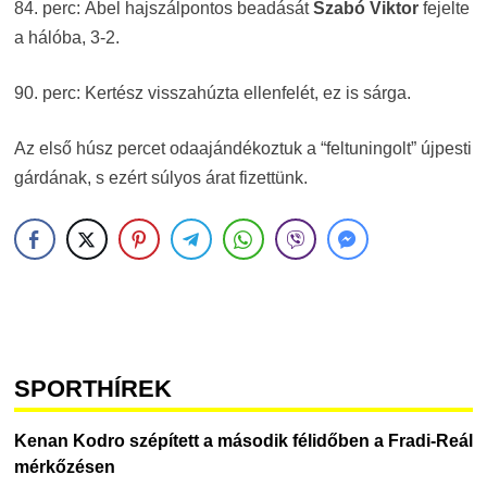
84. perc: Ábel hajszálpontos beadását
Szabó Viktor
fejelte
a hálóba, 3-2.
90. perc: Kertész visszahúzta ellenfelét, ez is sárga.
Az első húsz percet odaajándékoztuk a “feltuningolt” újpesti
gárdának, s ezért súlyos árat fizettünk.
SPORTHÍREK
Kenan Kodro szépített a második félidőben a Fradi-Reál
mérkőzésen