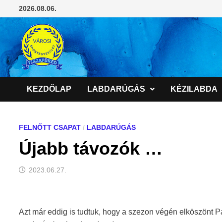
Skip
2026.08.06.
to
content
KEZDŐLAP
LABDARÚGÁS
KÉZILABDA
FELNŐTT CSAPAT
/
LABDARÚGÁS
Újabb távozók …
2023.06.27.
Azt már eddig is tudtuk, hogy a szezon végén elköszönt Pa