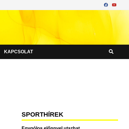
KAPCSOLAT
SPORTHÍREK
Egygólos előnnyel utazhat