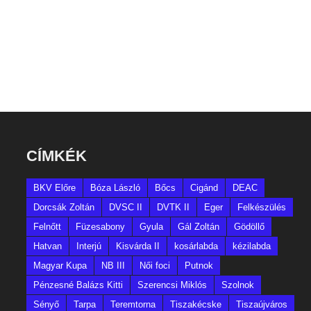
CÍMKÉK
BKV Előre
Bóza László
Bőcs
Cigánd
DEAC
Dorcsák Zoltán
DVSC II
DVTK II
Eger
Felkészülés
Felnőtt
Füzesabony
Gyula
Gál Zoltán
Gödöllő
Hatvan
Interjú
Kisvárda II
kosárlabda
kézilabda
Magyar Kupa
NB III
Női foci
Putnok
Pénzesné Balázs Kitti
Szerencsi Miklós
Szolnok
Sényő
Tarpa
Teremtorna
Tiszakécske
Tiszaújváros