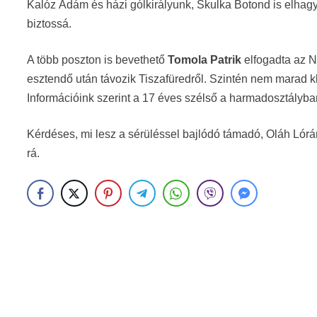
Kalóz Ádám és házi gólkirályunk, Skulka Botond is elhagy
biztossá.
A több poszton is bevethető
Tomola Patrik
elfogadta az N
esztendő után távozik Tiszafüredről. Szintén nem marad kl
Információink szerint a 17 éves szélső a harmadosztályban
Kérdéses, mi lesz a sérüléssel bajlódó támadó, Oláh Lórá
rá.