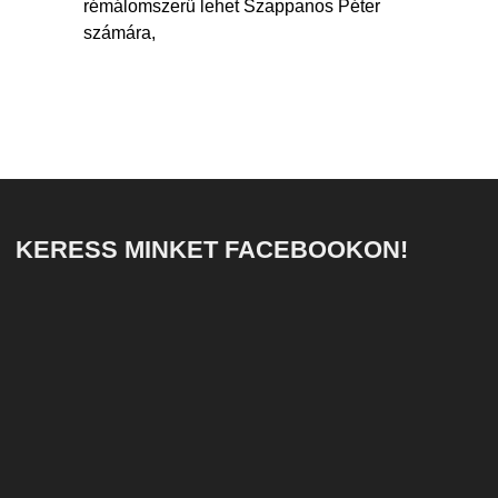
rémálomszerű lehet Szappanos Péter
számára,
KERESS MINKET FACEBOOKON!