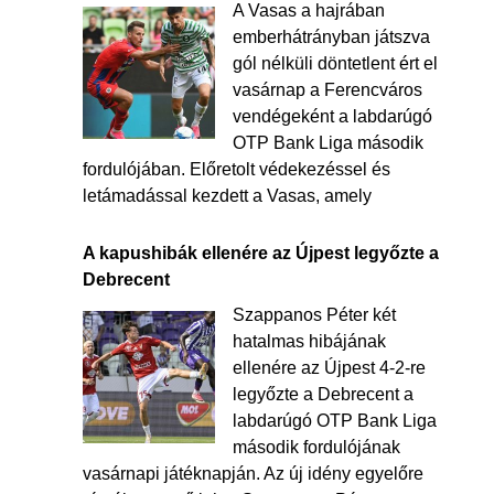
A Vasas a hajrában
emberhátrányban játszva
gól nélküli döntetlent ért el
vasárnap a Ferencváros
vendégeként a labdarúgó
OTP Bank Liga második
fordulójában. Előretolt védekezéssel és
letámadással kezdett a Vasas, amely
A kapushibák ellenére az Újpest legyőzte a
Debrecent
Szappanos Péter két
hatalmas hibájának
ellenére az Újpest 4-2-re
legyőzte a Debrecent a
labdarúgó OTP Bank Liga
második fordulójának
vasárnapi játéknapján. Az új idény egyelőre