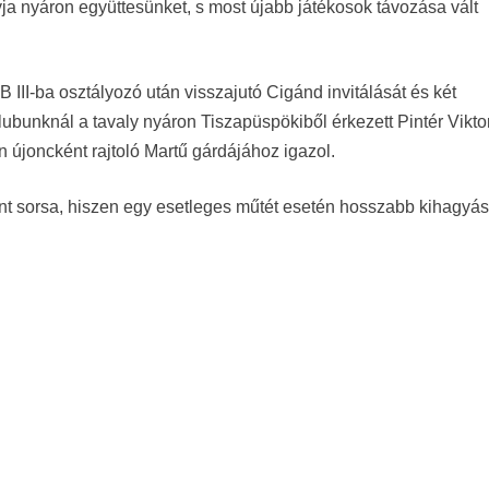
ja nyáron együttesünket, s most újabb játékosok távozása vált
B III-ba osztályozó után visszajutó Cigánd invitálását és két
ubunknál a tavaly nyáron Tiszapüspökiből érkezett Pintér Viktor
 újoncként rajtoló Martű gárdájához igazol.
nt sorsa, hiszen egy esetleges műtét esetén hosszabb kihagyás