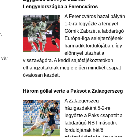
Lengyelországba a Ferencváros
A Ferencváros hazai pályán
1-0-ra legyőzte a lengyel
Górnik Zabrzét a labdarúgó
.
Európa-liga selejtezőjének
harmadik fordulójában, így
előnnyel utazhat a
 vár
visszavágóra. A keddi sajtótájékoztatókon
elhangzottaknak megfelelően mindkét csapat
óvatosan kezdett
Három góllal verte a Paksot a Zalaegerszeg
A Zalaegerszeg
házigazdaként 5-2-re
legyőzte a Paks csapatát a
labdarúgó NB I második
fordulójának hétfői