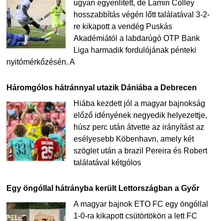
ugyan egyenlített, de Lamin Colley
hosszabbítás végén lőtt találatával 3-2-
re kikapott a vendég Puskás
Akadémiától a labdarúgó OTP Bank
Liga harmadik fordulójának pénteki
nyitómérkőzésén. A
Háromgólos hátránnyal utazik Dániába a Debrecen
Hiába kezdett jól a magyar bajnokság
előző idényének negyedik helyezettje,
húsz perc után átvette az irányítást az
esélyesebb Köbenhavn, amely két
szöglet után a brazil Pereira és Robert
találatával kétgólos
Egy öngóllal hátrányba került Lettországban a Győr
A magyar bajnok ETO FC egy öngóllal
1-0-ra kikapott csütörtökön a lett FC