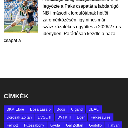
legyőzte a Paks csapatát a labdarúgó
NB I második fordulójának hétfői
zárómérkőzésén, így nincs már
százszázalékos együttes a 2026/27-es
idényben. Parádésan kezdte a hazai
csapat a
CÍMKÉK
BKV Előre
Bóza László
Bőcs
Cigánd
DEAC
Dorcsák Zoltán
DVSC II
DVTK II
Eger
Felkészülés
Felnőtt
Füzesabony
Gyula
Gál Zoltán
Gödöllő
Hatvan