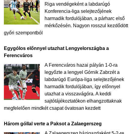
Riga vendégeként a labdarúgó
Konferencia-liga selejtezőjének
harmadik fordulójában, a párharc első
mérkőzésén. Nagyon rosszul kezdődött
győri szempontból
Egygólos előnnyel utazhat Lengyelországba a
Ferencváros
A Ferencváros hazai pályán 1-0-ra
legyőzte a lengyel Górnik Zabrzét a
labdarúgó Európa-liga selejtezőjének
harmadik fordulójában, így előnnyel
utazhat a visszavágóra. A keddi
sajtótájékoztatókon elhangzottaknak
megfelelően mindkét csapat óvatosan kezdett
Három góllal verte a Paksot a Zalaegerszeg
A Zalaegerszeg házigazdaként 5-2-re