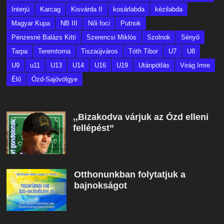
Interjú
Karcag
Kisvárda II
kosárlabda
kézilabda
Magyar Kupa
NB III
Női foci
Putnok
Pénzesné Balázs Kitti
Szerencsi Miklós
Szolnok
Sényő
Tarpa
Teremtorna
Tiszaújváros
Tóth Tibor
U7
U8
U9
u11
U13
U14
U16
U19
Utánpótlás
Virág Imre
Élő
Ózd-Sajóvölgye
,,Bizakodva várjuk az Ózd elleni
fellépést”
Otthonunkban folytatjuk a
bajnokságot