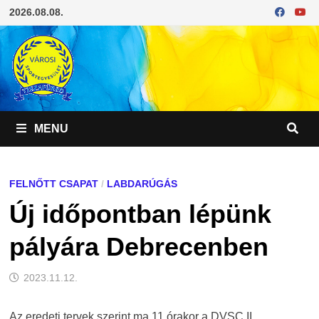
Skip
2026.08.08.
to
content
MENU
FELNŐTT CSAPAT
/
LABDARÚGÁS
Új időpontban lépünk
pályára Debrecenben
2023.11.12.
Az eredeti tervek szerint ma 11 órakor a DVSC II