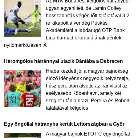
Az MTK Budapest kétgólos hátrányból
ugyan egyenlített, de Lamin Colley
hosszabbítás végén lőtt találatával 3-2-
re kikapott a vendég Puskás
Akadémiától a labdarúgó OTP Bank
Liga harmadik fordulójának pénteki
nyitómérkőzésén. A
Háromgólos hátránnyal utazik Dániába a Debrecen
Hiába kezdett jól a magyar bajnokság
előző idényének negyedik helyezettje,
húsz perc után átvette az irányítást az
esélyesebb Köbenhavn, amely két
szöglet után a brazil Pereira és Robert
találatával kétgólos
Egy öngóllal hátrányba került Lettországban a Győr
A magyar bajnok ETO FC egy öngóllal