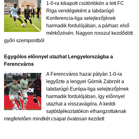
1-0-ra kikapott csütörtökön a lett FC
Riga vendégeként a labdarúgó
Konferencia-liga selejtezőjének
harmadik fordulójában, a párharc első
mérkőzésén. Nagyon rosszul kezdődött
győri szempontból
Egygólos előnnyel utazhat Lengyelországba a
Ferencváros
A Ferencváros hazai pályán 1-0-ra
legyőzte a lengyel Górnik Zabrzét a
labdarúgó Európa-liga selejtezőjének
harmadik fordulójában, így előnnyel
utazhat a visszavágóra. A keddi
sajtótájékoztatókon elhangzottaknak
megfelelően mindkét csapat óvatosan kezdett