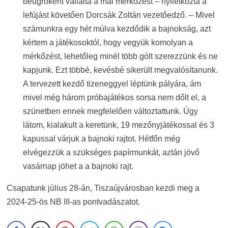
beugróként vállalta a mai mérkőzést – nyiletkozta a
lefújást követően Dorcsák Zoltán vezetőedző. – Mivel
számunkra egy hét múlva kezdődik a bajnokság, azt
kértem a játékosoktól, hogy vegyük komolyan a
mérkőzést, lehetőleg minél több gólt szerezzünk és ne
kapjunk. Ezt többé, kevésbé sikerült megvalósítanunk.
A tervezett kezdő tizeneggyel léptünk pályára, ám
mivel még három próbajátékos sorsa nem dőlt el, a
szünetben ennek megfelelően változtattunk. Úgy
látom, kialakult a keretünk, 19 mezőnyjátékossal és 3
kapussal várjuk a bajnoki rajtot. Hétfőn még
elvégezzük a szükséges papírmunkát, aztán jövő
vasárnap jöhet a a bajnoki rajt.
Csapatunk július 28-án, Tiszaújvárosban kezdi meg a
2024-25-ös NB III-as pontvadászatot.