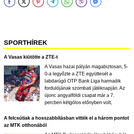
SPORTHÍREK
A Vasas kiütötte a ZTE-t
A Vasas hazai pályán magabiztosan, 5-
0-a legyőzte a ZTE együttesét a
labdarúgó OTP Bank Liga harmadik
fordulójának szombati játéknapján. Az
újonc angyalföldi csapat már a 7.
percben kétgólos előnyben volt,
A felcsútiak a hosszabbításban vitték el a három pontot
az MTK otthonából