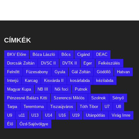
CÍMKÉK
BKV Előre
Bóza László
Bőcs
Cigánd
DEAC
Dorcsák Zoltán
DVSC II
DVTK II
Eger
Felkészülés
Felnőtt
Füzesabony
Gyula
Gál Zoltán
Gödöllő
Hatvan
Interjú
Karcag
Kisvárda II
kosárlabda
kézilabda
Magyar Kupa
NB III
Női foci
Putnok
Pénzesné Balázs Kitti
Szerencsi Miklós
Szolnok
Sényő
Tarpa
Teremtorna
Tiszaújváros
Tóth Tibor
U7
U8
U9
u11
U13
U14
U16
U19
Utánpótlás
Virág Imre
Élő
Ózd-Sajóvölgye