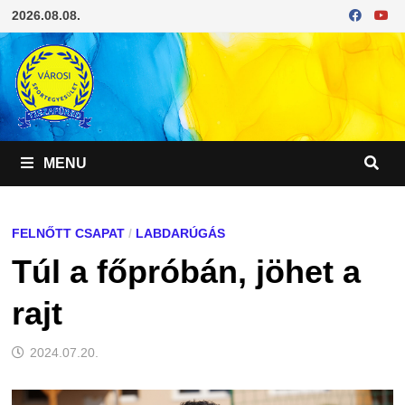
Skip
2026.08.08.
to
content
MENU
FELNŐTT CSAPAT
/
LABDARÚGÁS
Túl a főpróbán, jöhet a
rajt
2024.07.20.