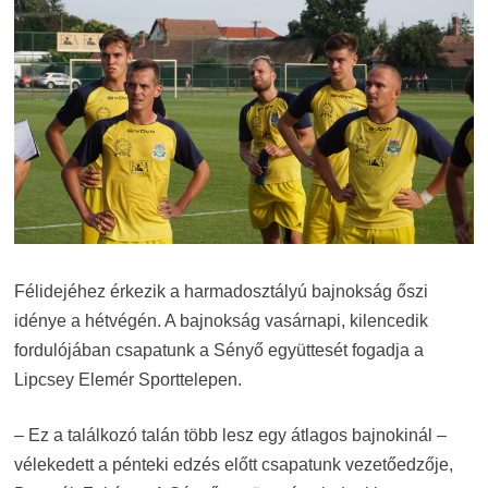
Félidejéhez érkezik a harmadosztályú bajnokság őszi
idénye a hétvégén. A bajnokság vasárnapi, kilencedik
fordulójában csapatunk a Sényő együttesét fogadja a
Lipcsey Elemér Sporttelepen.
– Ez a találkozó talán több lesz egy átlagos bajnokinál –
vélekedett a pénteki edzés előtt csapatunk vezetőedzője,