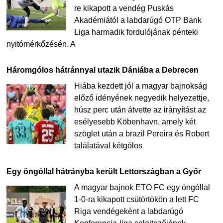
re kikapott a vendég Puskás
Akadémiától a labdarúgó OTP Bank
Liga harmadik fordulójának pénteki
nyitómérkőzésén. A
Háromgólos hátránnyal utazik Dániába a Debrecen
Hiába kezdett jól a magyar bajnokság
előző idényének negyedik helyezettje,
húsz perc után átvette az irányítást az
esélyesebb Köbenhavn, amely két
szöglet után a brazil Pereira és Robert
találatával kétgólos
Egy öngóllal hátrányba került Lettországban a Győr
A magyar bajnok ETO FC egy öngóllal
1-0-ra kikapott csütörtökön a lett FC
Riga vendégeként a labdarúgó