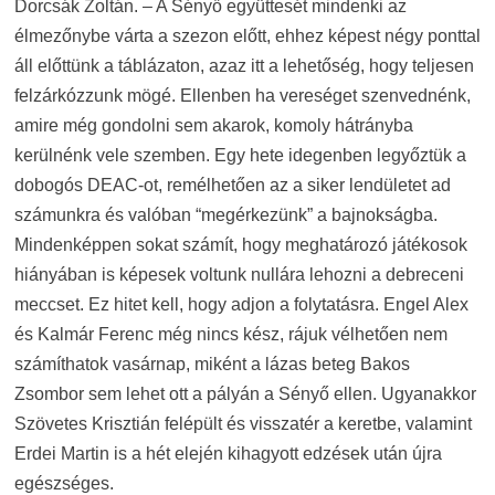
Dorcsák Zoltán. – A Sényő együttesét mindenki az
élmezőnybe várta a szezon előtt, ehhez képest négy ponttal
áll előttünk a táblázaton, azaz itt a lehetőség, hogy teljesen
felzárkózzunk mögé. Ellenben ha vereséget szenvednénk,
amire még gondolni sem akarok, komoly hátrányba
kerülnénk vele szemben. Egy hete idegenben legyőztük a
dobogós DEAC-ot, remélhetően az a siker lendületet ad
számunkra és valóban “megérkezünk” a bajnokságba.
Mindenképpen sokat számít, hogy meghatározó játékosok
hiányában is képesek voltunk nullára lehozni a debreceni
meccset. Ez hitet kell, hogy adjon a folytatásra. Engel Alex
és Kalmár Ferenc még nincs kész, rájuk vélhetően nem
számíthatok vasárnap, miként a lázas beteg Bakos
Zsombor sem lehet ott a pályán a Sényő ellen. Ugyanakkor
Szövetes Krisztián felépült és visszatér a keretbe, valamint
Erdei Martin is a hét elején kihagyott edzések után újra
egészséges.