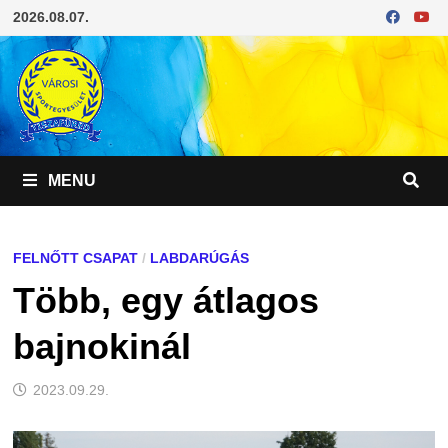
Skip
2026.08.07.
to
content
MENU
FELNŐTT CSAPAT
/
LABDARÚGÁS
Több, egy átlagos
bajnokinál
2023.09.29.