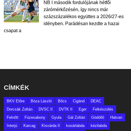
NB I második fordulójának hétfői
zárómérkőzésén, így nincs már
százszázalékos együttes a 2026/27-es
idényben. Parádésan kezdte a hazai
csapat a
CÍMKÉK
BKV Előre
Bóza László
Bőcs
Cigánd
DEAC
Dorcsák Zoltán
DVSC II
DVTK II
Eger
Felkészülés
Felnőtt
Füzesabony
Gyula
Gál Zoltán
Gödöllő
Hatvan
Interjú
Karcag
Kisvárda II
kosárlabda
kézilabda