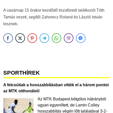
A vasárnap 15 órakor kezdődő tiszafüredi találkozót Tóth
Tamás vezeti, segítői Zahorecz Roland és László István
lesznek.
SPORTHÍREK
A felcsútiak a hosszabbításban vitték el a három pontot
az MTK otthonából
Az MTK Budapest kétgólos hátrányból
ugyan egyenlített, de Lamin Colley
hosszabbítás végén lőtt találatával 3-2-