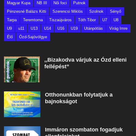
Magyar Kupa
NB III
Női foci
Putnok
Pénzesné Balázs Kitti
Szerencsi Miklós
Szolnok
Sényő
Tarpa
Teremtorna
Tiszaújváros
Tóth Tibor
U7
U8
U9
u11
U13
U14
U16
U19
Utánpótlás
Virág Imre
Élő
Ózd-Sajóvölgye
,,Bizakodva várjuk az Ózd elleni
fellépést”
Otthonunkban folytatjuk a
bajnokságot
Immáron szombaton fogadjuk