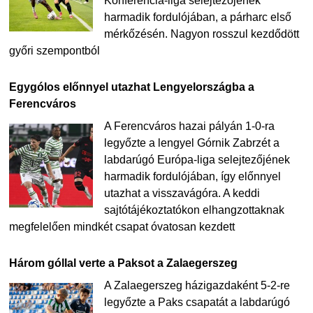
Konferencia-liga selejtezőjének
harmadik fordulójában, a párharc első
mérkőzésén. Nagyon rosszul kezdődött
győri szempontból
Egygólos előnnyel utazhat Lengyelországba a
Ferencváros
A Ferencváros hazai pályán 1-0-ra
legyőzte a lengyel Górnik Zabrzét a
labdarúgó Európa-liga selejtezőjének
harmadik fordulójában, így előnnyel
utazhat a visszavágóra. A keddi
sajtótájékoztatókon elhangzottaknak
megfelelően mindkét csapat óvatosan kezdett
Három góllal verte a Paksot a Zalaegerszeg
A Zalaegerszeg házigazdaként 5-2-re
legyőzte a Paks csapatát a labdarúgó