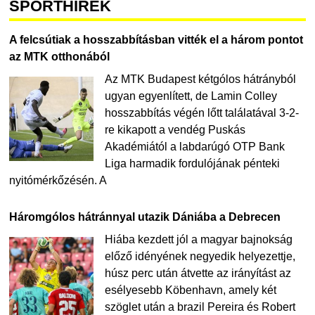
SPORTHÍREK
A felcsútiak a hosszabbításban vitték el a három pontot
az MTK otthonából
Az MTK Budapest kétgólos hátrányból
ugyan egyenlített, de Lamin Colley
hosszabbítás végén lőtt találatával 3-2-
re kikapott a vendég Puskás
Akadémiától a labdarúgó OTP Bank
Liga harmadik fordulójának pénteki
nyitómérkőzésén. A
Háromgólos hátránnyal utazik Dániába a Debrecen
Hiába kezdett jól a magyar bajnokság
előző idényének negyedik helyezettje,
húsz perc után átvette az irányítást az
esélyesebb Köbenhavn, amely két
szöglet után a brazil Pereira és Robert