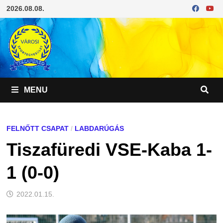
Skip
2026.08.08.
to
content
MENU
FELNŐTT CSAPAT
/
LABDARÚGÁS
Tiszafüredi VSE-Kaba 1-
1 (0-0)
2022.01.15.