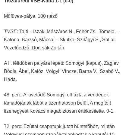
Tiszafüredi VSE-Kaba 1-1 (0-0)
Műfüves-pálya, 100 néző
TVSE:
Tajti – Iszak, Mészáros N., Fehér Zs., Tomola –
Katona, Barzsó, Mácsai – Skulka, Szilágyi S., Sallai.
Vezetőedző: Dorcsák Zoltán.
A II. félidőben pályára lépett: Somogyi (kapus), Zagiev,
Bódis, Ábel, Kalóz, Völgyi, Vincze, Barna V., Szabó V.,
Háda.
48. perc: A kivetődő Somogyi elhúzta a vendégek
támadójának lábát a tizenhatoson belül. A megítélt
tizenegyest Kovács magabiztosan értékesítette, 0-1.
72. perc: Ezúttal csapatunk jutott büntetőhöz, miután
Völgyivel szemben szabálytalankodtak a kaputól 10