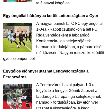
találatával kétgólos
Egy öngóllal hátrányba került Lettországban a Győr
A magyar bajnok ETO FC egy öngóllal
1-0-ra kikapott csütörtökön a lett FC
Riga vendégeként a labdarúgó
Konferencia-liga selejtezőjének
harmadik fordulójában, a párharc első
mérkőzésén. Nagyon rosszul kezdődött
győri szempontból
Egygólos előnnyel utazhat Lengyelországba a
Ferencváros
A Ferencváros hazai pályán 1-0-ra
legyőzte a lengyel Górnik Zabrzét a
labdarúgó Európa-liga selejtezőjének
harmadik fordulójában, így előnnyel
utazhat a visszavágóra. A keddi