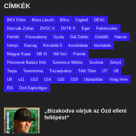
CÍMKÉK
BKV Előre
Bóza László
Bőcs
Cigánd
DEAC
Dorcsák Zoltán
DVSC II
DVTK II
Eger
Felkészülés
Felnőtt
Füzesabony
Gyula
Gál Zoltán
Gödöllő
Hatvan
Interjú
Karcag
Kisvárda II
kosárlabda
kézilabda
Magyar Kupa
NB III
Női foci
Putnok
Pénzesné Balázs Kitti
Szerencsi Miklós
Szolnok
Sényő
Tarpa
Teremtorna
Tiszaújváros
Tóth Tibor
U7
U8
U9
u11
U13
U14
U16
U19
Utánpótlás
Virág Imre
Élő
Ózd-Sajóvölgye
,,Bizakodva várjuk az Ózd elleni
fellépést”