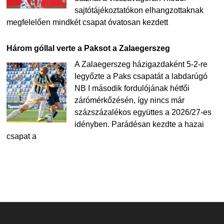
sajtótájékoztatókon elhangzottaknak
megfelelően mindkét csapat óvatosan kezdett
Három góllal verte a Paksot a Zalaegerszeg
A Zalaegerszeg házigazdaként 5-2-re
legyőzte a Paks csapatát a labdarúgó
NB I második fordulójának hétfői
zárómérkőzésén, így nincs már
százszázalékos együttes a 2026/27-es
idényben. Parádésan kezdte a hazai
csapat a