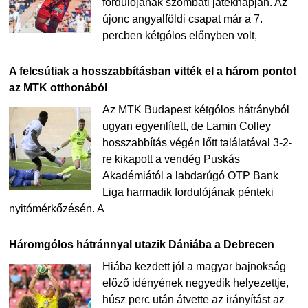
fordulójának szombati játéknapján. Az
újonc angyalföldi csapat már a 7.
percben kétgólos előnyben volt,
A felcsútiak a hosszabbításban vitték el a három pontot
az MTK otthonából
Az MTK Budapest kétgólos hátrányból
ugyan egyenlített, de Lamin Colley
hosszabbítás végén lőtt találatával 3-2-
re kikapott a vendég Puskás
Akadémiától a labdarúgó OTP Bank
Liga harmadik fordulójának pénteki
nyitómérkőzésén. A
Háromgólos hátránnyal utazik Dániába a Debrecen
Hiába kezdett jól a magyar bajnokság
előző idényének negyedik helyezettje,
húsz perc után átvette az irányítást az