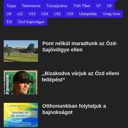
Tarpa
Teremtorna
Tiszaújváros
Tóth Tibor
U7
U8
U9
u11
U13
U14
U16
U19
Utánpótlás
Virág Imre
Élő
Ózd-Sajóvölgye
Pont nélkül maradtunk az Ózd-
Sajóvölgye ellen
,,Bizakodva várjuk az Ózd elleni
fellépést”
Otthonunkban folytatjuk a
bajnokságot