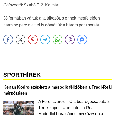
Gólszerző:
Szabó T. 2, Kalmár
Jó formában vártuk a találkozót, s ennek megfelelően
harminc perc alatt el is döntöttük a három pont sorsát.
SPORTHÍREK
Kenan Kodro szépített a második félidőben a Fradi-Reál
mérkőzésen
A Ferencvárosi TC labdarúgócsapata 2-
1-re kikapott szombaton a Real
Madridtól barátságos mérkőzésen a