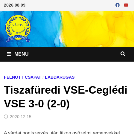
Skip
2026.08.09.
to
content
MENU
FELNŐTT CSAPAT
/
LABDARÚGÁS
Tiszafüredi VSE-Ceglédi
VSE 3-0 (2-0)
2020.12.15.
A várdai pontszerzés után titkon győzelmi reményekkel