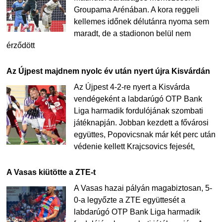
Groupama Arénában. A kora reggeli
kellemes időnek délutánra nyoma sem
maradt, de a stadionon belül nem
érződött
Az Újpest majdnem nyolc év után nyert újra Kisvárdán
Az Újpest 4-2-re nyert a Kisvárda
vendégeként a labdarúgó OTP Bank
Liga harmadik fordulójának szombati
játéknapján. Jobban kezdett a fővárosi
együttes, Popovicsnak már két perc után
védenie kellett Krajcsovics fejesét,
A Vasas kiütötte a ZTE-t
A Vasas hazai pályán magabiztosan, 5-
0-a legyőzte a ZTE együttesét a
labdarúgó OTP Bank Liga harmadik