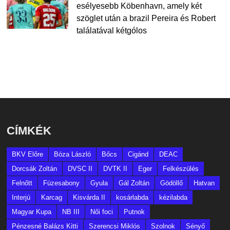
esélyesebb Köbenhavn, amely két
szöglet után a brazil Pereira és Robert
találatával kétgólos
CÍMKÉK
BKV Előre
Bóza László
Bőcs
Cigánd
DEAC
Dorcsák Zoltán
DVSC II
DVTK II
Eger
Felkészülés
Felnőtt
Füzesabony
Gyula
Gál Zoltán
Gödöllő
Hatvan
Interjú
Karcag
Kisvárda II
kosárlabda
kézilabda
Magyar Kupa
NB III
Női foci
Putnok
Pénzesné Balázs Kitti
Szerencsi Miklós
Szolnok
Sényő