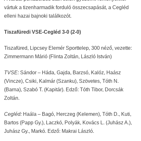
vártuk a tizenharmadik forduló összecsapását, a Cegléd
elleni hazai bajnoki találkozót.
Tiszafüredi VSE-Cegléd 3-0 (2-0)
Tiszafüred, Lipcsey Elemér Sporttelep, 300 néző, vezette:
Zimmermann Márió (Flinta Zoltán, László István)
TVSE:
Sándor – Háda, Gajda, Barzsó, Kalóz, Haász
(Vincze), Csiki, Kalmár (Szanku), Szövetes, Tóth N.
(Barna), Szabó T. (Kapitár). Edző: Tóth Tibor, Dorcsák
Zoltán.
Cegléd:
Haála – Bagó, Herczeg (Kelemen), Tóth D., Kuti,
Bartos (Papp Gy.), Laczkó, Polyák, Kovács L. (Juhász A.),
Juhász Gy., Markó. Edző: Makrai László.