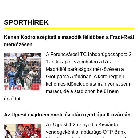
SPORTHÍREK
Kenan Kodro szépített a második félidőben a Fradi-Reál
mérkőzésen
A Ferencvárosi TC labdarúgócsapata 2-
1-re kikapott szombaton a Real
Madridtól barátságos mérkőzésen a
Groupama Arénában. A kora reggeli
kellemes időnek délutánra nyoma sem
maradt, de a stadionon belül nem
érződött
Az Újpest majdnem nyolc év után nyert újra Kisvárdán
Az Újpest 4-2-re nyert a Kisvárda
vendégeként a labdarúgó OTP Bank