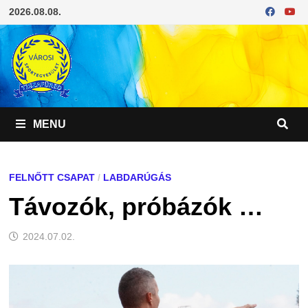
Skip
2026.08.08.
to
content
MENU
FELNŐTT CSAPAT
/
LABDARÚGÁS
Távozók, próbázók …
2024.07.02.