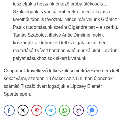
teszteljük a hozzánk érkező próbajátékosokat.
Szükségünk is van új emberekre, mert a tavaszi
keretből több is távoztak. Nincs már velünk Gránicz
Patrik (tudomásunk szerint Cigándra tart – a szerk.),
Tamás Szabolcs, illetve Antic Dimitrije, nekik
köszönjük a klubunkért tett szolgálataikat, bent
maradásért vívott harcban való munkájukat. További
pályafutásukhoz sok sikert kívánunk!
Csapatunk következő felkészülési mérkőzésére nem kell
sokat várni, szerdán 18 órakor az NB III-ban újoncnak
számító Tiszaföldvárt fogadjuk a Lipcsey Elemér
Sporttelepen.