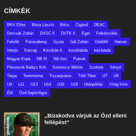
CÍMKÉK
BKV Előre
Bóza László
Bőcs
Cigánd
DEAC
Dorcsák Zoltán
DVSC II
DVTK II
Eger
Felkészülés
Felnőtt
Füzesabony
Gyula
Gál Zoltán
Gödöllő
Hatvan
Interjú
Karcag
Kisvárda II
kosárlabda
kézilabda
Magyar Kupa
NB III
Női foci
Putnok
Pénzesné Balázs Kitti
Szerencsi Miklós
Szolnok
Sényő
Tarpa
Teremtorna
Tiszaújváros
Tóth Tibor
U7
U8
U9
u11
U13
U14
U16
U19
Utánpótlás
Virág Imre
Élő
Ózd-Sajóvölgye
,,Bizakodva várjuk az Ózd elleni
fellépést”