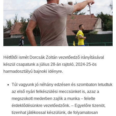
Hétfőtől ismét Dorcsák Zoltán vezetőedző irányításával
készül csapatunk a július 28-án rajtoló, 2024-25-ös
harmadosztályú bajnoki idényre.
Túl vagyunk jó néhány edzésen és szombaton letudtuk
az első nyári felkészülési meccsünket is, azaz a
megszokott mederben zajlik a munka – felelte
érdeklődésünkre vezetőedzőnk. – Egyelőre tizenöt,
tizenhat játékossal készülünk, de folyamatosan