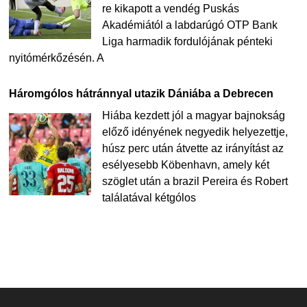
re kikapott a vendég Puskás
Akadémiától a labdarúgó OTP Bank
Liga harmadik fordulójának pénteki
nyitómérkőzésén. A
Háromgólos hátránnyal utazik Dániába a Debrecen
Hiába kezdett jól a magyar bajnokság
előző idényének negyedik helyezettje,
húsz perc után átvette az irányítást az
esélyesebb Köbenhavn, amely két
szöglet után a brazil Pereira és Robert
találatával kétgólos