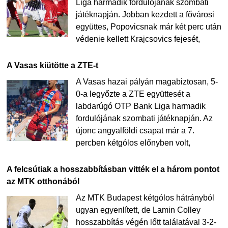
Liga harmadik fordulójának szombati
játéknapján. Jobban kezdett a fővárosi
együttes, Popovicsnak már két perc után
védenie kellett Krajcsovics fejesét,
A Vasas kiütötte a ZTE-t
A Vasas hazai pályán magabiztosan, 5-
0-a legyőzte a ZTE együttesét a
labdarúgó OTP Bank Liga harmadik
fordulójának szombati játéknapján. Az
újonc angyalföldi csapat már a 7.
percben kétgólos előnyben volt,
A felcsútiak a hosszabbításban vitték el a három pontot
az MTK otthonából
Az MTK Budapest kétgólos hátrányból
ugyan egyenlített, de Lamin Colley
hosszabbítás végén lőtt találatával 3-2-