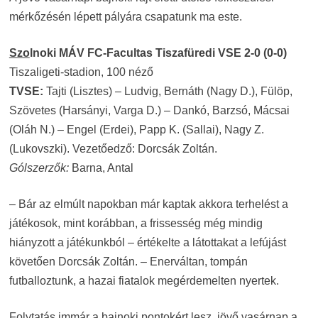
mérkőzésén lépett pályára csapatunk ma este.
Szo
lnoki MÁV FC-Facultas Tiszafüredi VSE 2-0 (0-0)
Tiszaligeti-stadion, 100 néző
TVSE:
Tajti (Lisztes) – Ludvig, Bernáth (Nagy D.), Fülöp,
Szövetes (Harsányi, Varga D.) – Dankó, Barzsó, Mácsai
(Oláh N.) – Engel (Erdei), Papp K. (Sallai), Nagy Z.
(Lukovszki). Vezetőedző: Dorcsák Zoltán.
Gólszerzők:
Barna, Antal
– Bár az elmúlt napokban már kaptak akkora terhelést a
játékosok, mint korábban, a frissesség még mindig
hiányzott a játékunkból – értékelte a látottakat a lefújást
követően Dorcsák Zoltán. – Enerváltan, tompán
futballoztunk, a hazai fiatalok megérdemelten nyertek.
Folytatás immár a bajnoki pontokért lesz, jövő vasárnap a