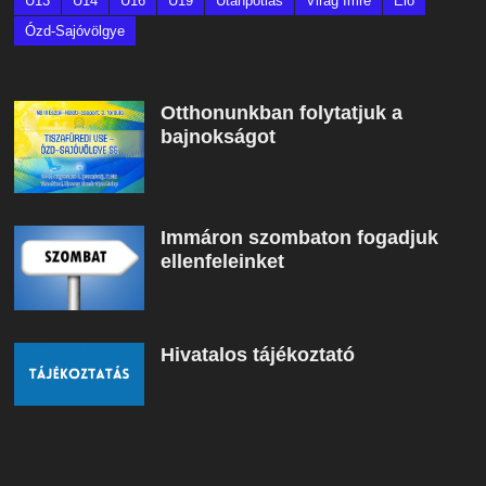
U13
U14
U16
U19
Utánpótlás
Virág Imre
Élő
Ózd-Sajóvölgye
Otthonunkban folytatjuk a
bajnokságot
Immáron szombaton fogadjuk
ellenfeleinket
Hivatalos tájékoztató