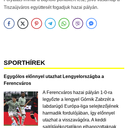
Tiszaújváros együttesét fogadjuk hazai pályán.
SPORTHÍREK
Egygólos előnnyel utazhat Lengyelországba a
Ferencváros
A Ferencváros hazai pályán 1-0-ra
legyőzte a lengyel Górnik Zabrzét a
labdarúgó Európa-liga selejtezőjének
harmadik fordulójában, így előnnyel
utazhat a visszavágóra. A keddi
sajtótájékoztatókon elhangzottaknak