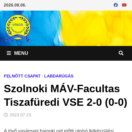
Skip
2026.08.06.
to
content
MENU
FELNŐTT CSAPAT
/
LABDARÚGÁS
Szolnoki MÁV-Facultas
Tiszafüredi VSE 2-0 (0-0)
2023.07.23.
A jövő vasárnapi bajnoki rajt előtti utolsó felkészülési