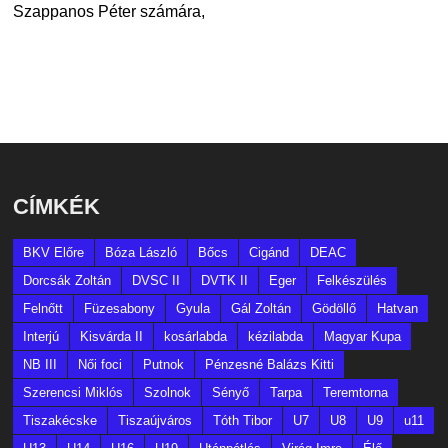
Szappanos Péter számára,
CÍMKÉK
BKV Előre
Bóza László
Bőcs
Cigánd
DEAC
Dorcsák Zoltán
DVSC II
DVTK II
Eger
Felkészülés
Felnőtt
Füzesabony
Gyula
Gál Zoltán
Gödöllő
Hatvan
Interjú
Kisvárda II
kosárlabda
kézilabda
Magyar Kupa
NB III
Női foci
Putnok
Pénzesné Balázs Kitti
Szerencsi Miklós
Szolnok
Sényő
Tarpa
Teremtorna
Tiszakécske
Tiszaújváros
Tóth Tibor
U7
U8
U9
u11