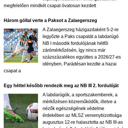
megfelelően mindkét csapat óvatosan kezdett
Három góllal verte a Paksot a Zalaegerszeg
A Zalaegerszeg házigazdaként 5-2-re
legyőzte a Paks csapatát a labdarúgó
NB I második fordulójának hétfői
zárómérkőzésén, így nincs már
százszázalékos együttes a 2026/27-es
idényben. Parádésan kezdte a hazai
csapat a
Egy héttel később rendezik meg az NB III 2. fordulóját
A labdarúgók, a sportszakemberek, a
mérkőzésen közreműködők, illetve a
nézők egészségének védelme
érdekében az MLSZ versenybizottsága
augusztus 12-re halasztotta az NB III-as