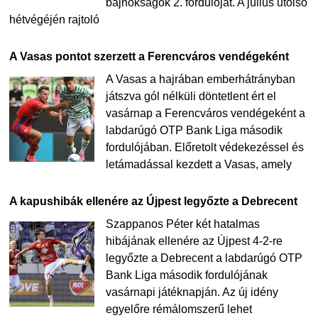
bajnokságok 2. fordulóját. A július utolsó
hétvégéjén rajtoló
A Vasas pontot szerzett a Ferencváros vendégeként
A Vasas a hajrában emberhátrányban
játszva gól nélküli döntetlent ért el
vasárnap a Ferencváros vendégeként a
labdarúgó OTP Bank Liga második
fordulójában. Előretolt védekezéssel és
letámadással kezdett a Vasas, amely
A kapushibák ellenére az Újpest legyőzte a Debrecent
Szappanos Péter két hatalmas
hibájának ellenére az Újpest 4-2-re
legyőzte a Debrecent a labdarúgó OTP
Bank Liga második fordulójának
vasárnapi játéknapján. Az új idény
egyelőre rémálomszerű lehet