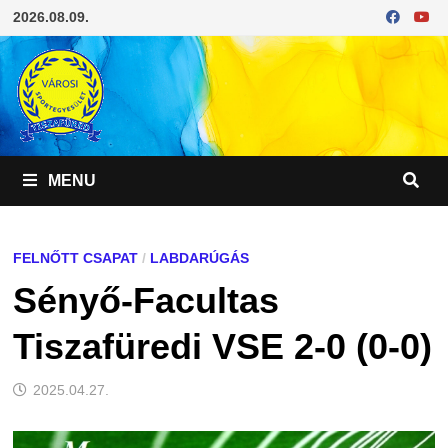
Skip
2026.08.09.
to
content
MENU
FELNŐTT CSAPAT
/
LABDARÚGÁS
Sényő-Facultas
Tiszafüredi VSE 2-0 (0-0)
2025.04.27.