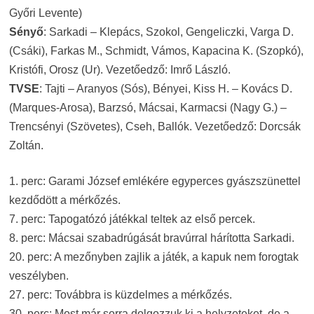
Győri Levente)
Sényő
: Sarkadi – Klepács, Szokol, Gengeliczki, Varga D.
(Csáki), Farkas M., Schmidt, Vámos, Kapacina K. (Szopkó),
Kristófi, Orosz (Ur). Vezetőedző: Imrő László.
TVSE
: Tajti – Aranyos (Sós), Bényei, Kiss H. – Kovács D.
(Marques-Arosa), Barzsó, Mácsai, Karmacsi (Nagy G.) –
Trencsényi (Szövetes), Cseh, Ballók. Vezetőedző: Dorcsák
Zoltán.
1. perc: Garami József emlékére egyperces gyászszünettel
kezdődött a mérkőzés.
7. perc: Tapogatózó játékkal teltek az első percek.
8. perc: Mácsai szabadrúgását bravúrral hárította Sarkadi.
20. perc: A mezőnyben zajlik a játék, a kapuk nem forogtak
veszélyben.
27. perc: Továbbra is küzdelmes a mérkőzés.
30. perc: Most már sorra dolgozzuk ki a helyzeteket, de a