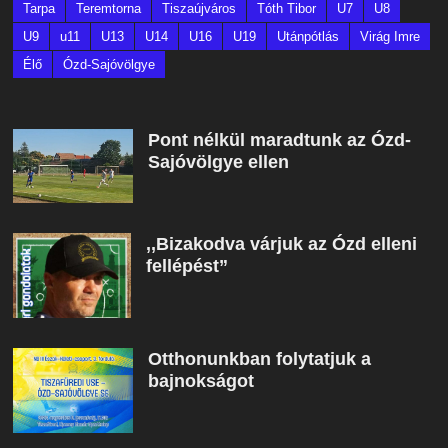
Tarpa
Teremtorna
Tiszaújváros
Tóth Tibor
U7
U8
U9
u11
U13
U14
U16
U19
Utánpótlás
Virág Imre
Élő
Ózd-Sajóvölgye
Pont nélkül maradtunk az Ózd-
Sajóvölgye ellen
,,Bizakodva várjuk az Ózd elleni
fellépést”
Otthonunkban folytatjuk a
bajnokságot