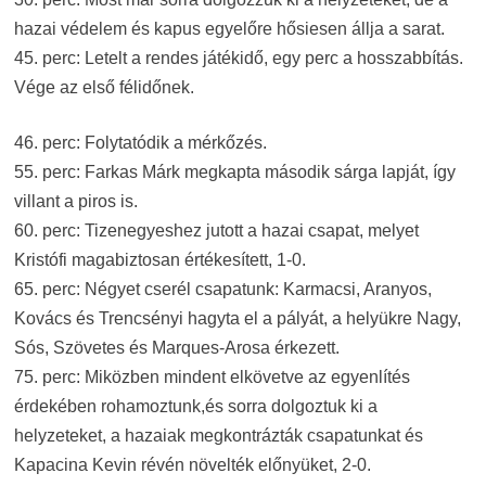
hazai védelem és kapus egyelőre hősiesen állja a sarat.
45. perc: Letelt a rendes játékidő, egy perc a hosszabbítás.
Vége az első félidőnek.
46. perc: Folytatódik a mérkőzés.
55. perc: Farkas Márk megkapta második sárga lapját, így
villant a piros is.
60. perc: Tizenegyeshez jutott a hazai csapat, melyet
Kristófi magabiztosan értékesített, 1-0.
65. perc: Négyet cserél csapatunk: Karmacsi, Aranyos,
Kovács és Trencsényi hagyta el a pályát, a helyükre Nagy,
Sós, Szövetes és Marques-Arosa érkezett.
75. perc: Miközben mindent elkövetve az egyenlítés
érdekében rohamoztunk,és sorra dolgoztuk ki a
helyzeteket, a hazaiak megkontrázták csapatunkat és
Kapacina Kevin révén növelték előnyüket, 2-0.