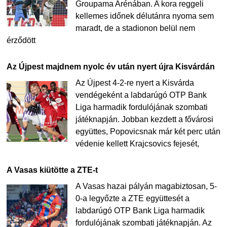
Groupama Arénában. A kora reggeli
kellemes időnek délutánra nyoma sem
maradt, de a stadionon belül nem
érződött
Az Újpest majdnem nyolc év után nyert újra Kisvárdán
Az Újpest 4-2-re nyert a Kisvárda
vendégeként a labdarúgó OTP Bank
Liga harmadik fordulójának szombati
játéknapján. Jobban kezdett a fővárosi
együttes, Popovicsnak már két perc után
védenie kellett Krajcsovics fejesét,
A Vasas kiütötte a ZTE-t
A Vasas hazai pályán magabiztosan, 5-
0-a legyőzte a ZTE együttesét a
labdarúgó OTP Bank Liga harmadik
fordulójának szombati játéknapján. Az