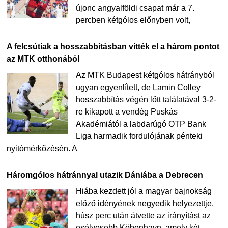
újonc angyalföldi csapat már a 7.
percben kétgólos előnyben volt,
A felcsútiak a hosszabbításban vitték el a három pontot
az MTK otthonából
Az MTK Budapest kétgólos hátrányból
ugyan egyenlített, de Lamin Colley
hosszabbítás végén lőtt találatával 3-2-
re kikapott a vendég Puskás
Akadémiától a labdarúgó OTP Bank
Liga harmadik fordulójának pénteki
nyitómérkőzésén. A
Háromgólos hátránnyal utazik Dániába a Debrecen
Hiába kezdett jól a magyar bajnokság
előző idényének negyedik helyezettje,
húsz perc után átvette az irányítást az
esélyesebb Köbenhavn, amely két