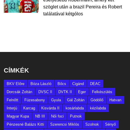
szöglet után a brazil Pereira és Robert
találatával kétgólos
CÍMKÉK
BKV Előre
Bóza László
Bőcs
Cigánd
DEAC
Dorcsák Zoltán
DVSC II
DVTK II
Eger
Felkészülés
Felnőtt
Füzesabony
Gyula
Gál Zoltán
Gödöllő
Hatvan
Interjú
Karcag
Kisvárda II
kosárlabda
kézilabda
Magyar Kupa
NB III
Női foci
Putnok
Pénzesné Balázs Kitti
Szerencsi Miklós
Szolnok
Sényő