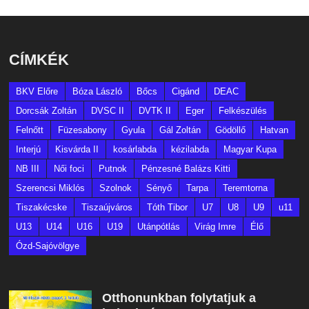
CÍMKÉK
BKV Előre
Bóza László
Bőcs
Cigánd
DEAC
Dorcsák Zoltán
DVSC II
DVTK II
Eger
Felkészülés
Felnőtt
Füzesabony
Gyula
Gál Zoltán
Gödöllő
Hatvan
Interjú
Kisvárda II
kosárlabda
kézilabda
Magyar Kupa
NB III
Női foci
Putnok
Pénzesné Balázs Kitti
Szerencsi Miklós
Szolnok
Sényő
Tarpa
Teremtorna
Tiszakécske
Tiszaújváros
Tóth Tibor
U7
U8
U9
u11
U13
U14
U16
U19
Utánpótlás
Virág Imre
Élő
Ózd-Sajóvölgye
Otthonunkban folytatjuk a