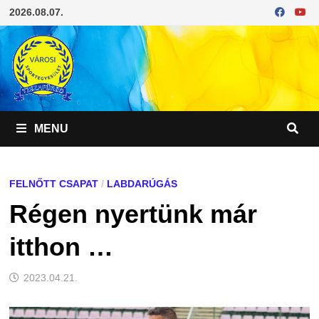
Skip
2026.08.07.
to
content
MENU
FELNŐTT CSAPAT
/
LABDARÚGÁS
Régen nyertünk már
itthon …
2023.04.21.