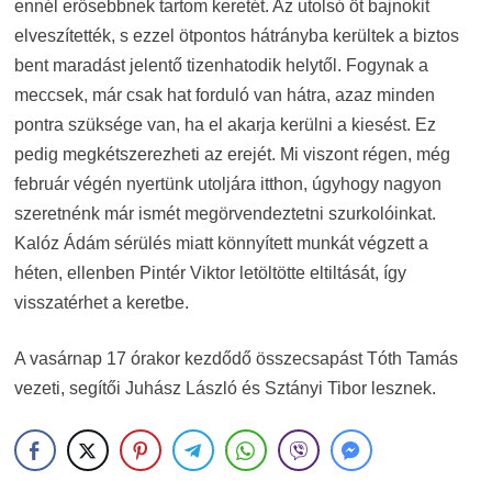
ennél erősebbnek tartom keretét. Az utolsó öt bajnokit
elveszítették, s ezzel ötpontos hátrányba kerültek a biztos
bent maradást jelentő tizenhatodik helytől. Fogynak a
meccsek, már csak hat forduló van hátra, azaz minden
pontra szüksége van, ha el akarja kerülni a kiesést. Ez
pedig megkétszerezheti az erejét. Mi viszont régen, még
február végén nyertünk utoljára itthon, úgyhogy nagyon
szeretnénk már ismét megörvendeztetni szurkolóinkat.
Kalóz Ádám sérülés miatt könnyített munkát végzett a
héten, ellenben Pintér Viktor letöltötte eltiltását, így
visszatérhet a keretbe.
A vasárnap 17 órakor kezdődő összecsapást Tóth Tamás
vezeti, segítői Juhász László és Sztányi Tibor lesznek.