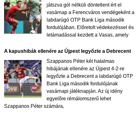
játszva gól nélküli döntetlent ért el
vasárnap a Ferencváros vendégeként a
labdarúgó OTP Bank Liga második
fordulójában. Előretolt védekezéssel és
letámadással kezdett a Vasas, amely
A kapushibák ellenére az Újpest legyőzte a Debrecent
Szappanos Péter két hatalmas
hibájának ellenére az Újpest 4-2-re
legyőzte a Debrecent a labdarúgó OTP
Bank Liga második fordulójának
vasárnapi játéknapján. Az új idény
egyelőre rémálomszerű lehet
Szappanos Péter számára,