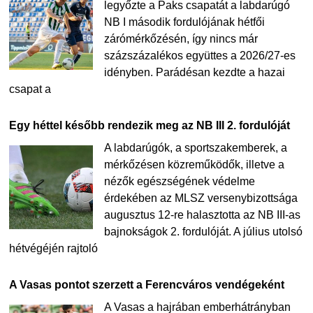
legyőzte a Paks csapatát a labdarúgó
NB I második fordulójának hétfői
zárómérkőzésén, így nincs már
százszázalékos együttes a 2026/27-es
idényben. Parádésan kezdte a hazai
csapat a
Egy héttel később rendezik meg az NB III 2. fordulóját
A labdarúgók, a sportszakemberek, a
mérkőzésen közreműködők, illetve a
nézők egészségének védelme
érdekében az MLSZ versenybizottsága
augusztus 12-re halasztotta az NB III-as
bajnokságok 2. fordulóját. A július utolsó
hétvégéjén rajtoló
A Vasas pontot szerzett a Ferencváros vendégeként
A Vasas a hajrában emberhátrányban