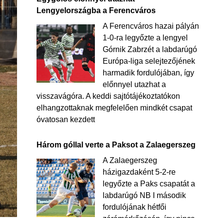
Lengyelországba a Ferencváros
A Ferencváros hazai pályán
1-0-ra legyőzte a lengyel
Górnik Zabrzét a labdarúgó
Európa-liga selejtezőjének
harmadik fordulójában, így
előnnyel utazhat a
visszavágóra. A keddi sajtótájékoztatókon
elhangzottaknak megfelelően mindkét csapat
óvatosan kezdett
Három góllal verte a Paksot a Zalaegerszeg
A Zalaegerszeg
házigazdaként 5-2-re
legyőzte a Paks csapatát a
labdarúgó NB I második
fordulójának hétfői