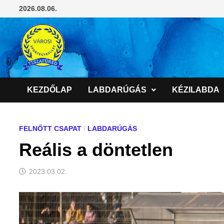
Skip
2026.08.06.
to
content
KEZDŐLAP
LABDARÚGÁS
KÉZILABDA
FELNŐTT CSAPAT
/
LABDARÚGÁS
Reális a döntetlen
2023.03.02.