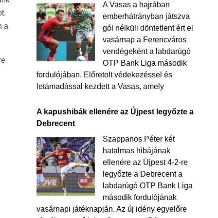
A Vasas a hajrában
t.
emberhátrányban játszva
n a
gól nélküli döntetlent ért el
vasárnap a Ferencváros
vendégeként a labdarúgó
re
OTP Bank Liga második
fordulójában. Előretolt védekezéssel és
letámadással kezdett a Vasas, amely
A kapushibák ellenére az Újpest legyőzte a
Debrecent
Szappanos Péter két
hatalmas hibájának
ellenére az Újpest 4-2-re
legyőzte a Debrecent a
labdarúgó OTP Bank Liga
második fordulójának
vasárnapi játéknapján. Az új idény egyelőre