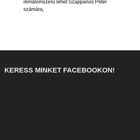
rémálomszerű lehet Szappanos Péter
számára,
KERESS MINKET FACEBOOKON!