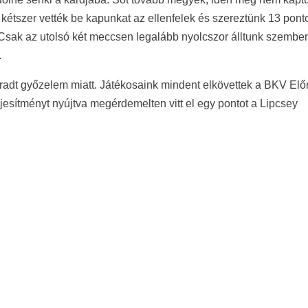
 kétszer vették be kapunkat az ellenfelek és szereztünk 13 ponto
Csak az utolsó két meccsen legalább nyolcszor álltunk szembe
.
adt győzelem miatt. Játékosaink mindent elkövettek a BKV Elő
eljesítményt nyújtva megérdemelten vitt el egy pontot a Lipcsey