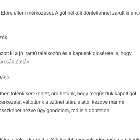
lőre elleni mérkőzését. A gól nélküli döntetlennel zárult kilen
zők.
ott ki a jó iramú találkozón és a kapusok dicsérete is, hogy
orcsák Zoltán.
után?
etben fölénk kerekedett, örülhetünk, hogy megúsztuk kapott gól
erkezetet váltottunk a szünet után, s attól kezdve már mi
összképet nézve úgy gondolom, reális a döntetlen.
 dőlne senki a kardjába. Sőt tovább megyek, idén még nem kapt