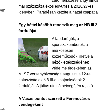
zárómérkőzésén, így nincs
már százszázalékos együttes a 2026/27-es
cven
idényben. Parádésan kezdte a hazai csapat a
Egy héttel később rendezik meg az NB III 2.
fordulóját
A labdarúgók, a
sportszakemberek, a
mérkőzésen
közreműködők, illetve a
nézők egészségének
védelme érdekében az
MLSZ versenybizottsága augusztus 12-re
halasztotta az NB III-as bajnokságok 2.
fordulóját. A július utolsó hétvégéjén rajtoló
A Vasas pontot szerzett a Ferencváros
vendégeként
unk