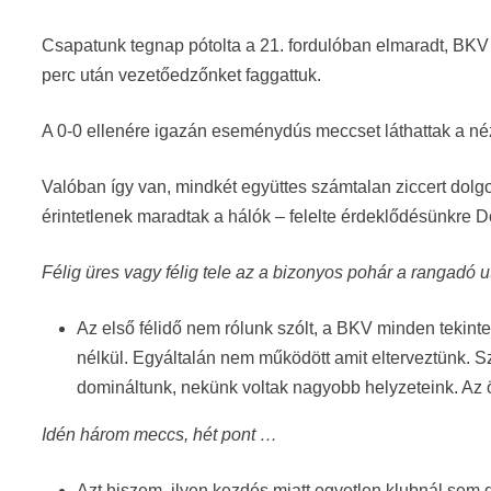
Csapatunk tegnap pótolta a 21. fordulóban elmaradt, BKV E
perc után vezetőedzőnket faggattuk.
A 0-0 ellenére igazán eseménydús meccset láthattak a né
Valóban így van, mindkét együttes számtalan ziccert dolgoz
érintetlenek maradtak a hálók – felelte érdeklődésünkre D
Félig üres vagy félig tele az a bizonyos pohár a rangadó 
Az első félidő nem rólunk szólt, a BKV minden tekint
nélkül. Egyáltalán nem működött amit elterveztünk. Sz
domináltunk, nekünk voltak nagyobb helyzeteink. Az 
Idén három meccs, hét pont …
Azt hiszem, ilyen kezdés miatt egyetlen klubnál sem