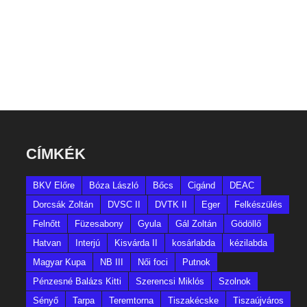
CÍMKÉK
BKV Előre
Bóza László
Bőcs
Cigánd
DEAC
Dorcsák Zoltán
DVSC II
DVTK II
Eger
Felkészülés
Felnőtt
Füzesabony
Gyula
Gál Zoltán
Gödöllő
Hatvan
Interjú
Kisvárda II
kosárlabda
kézilabda
Magyar Kupa
NB III
Női foci
Putnok
Pénzesné Balázs Kitti
Szerencsi Miklós
Szolnok
Sényő
Tarpa
Teremtorna
Tiszakécske
Tiszaújváros