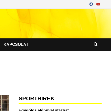
KAPCSOLAT
SPORTHÍREK
Egygólos előnnyel utazhat