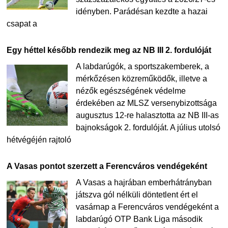
idényben. Parádésan kezdte a hazai
csapat a
Egy héttel később rendezik meg az NB III 2. fordulóját
A labdarúgók, a sportszakemberek, a
mérkőzésen közreműködők, illetve a
nézők egészségének védelme
érdekében az MLSZ versenybizottsága
augusztus 12-re halasztotta az NB III-as
bajnokságok 2. fordulóját. A július utolsó
hétvégéjén rajtoló
A Vasas pontot szerzett a Ferencváros vendégeként
A Vasas a hajrában emberhátrányban
játszva gól nélküli döntetlent ért el
vasárnap a Ferencváros vendégeként a
labdarúgó OTP Bank Liga második