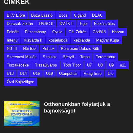
CÍMKÉK
BKV Előre
Bóza László
Bőcs
Cigánd
DEAC
Dorcsák Zoltán
DVSC II
DVTK II
Eger
Felkészülés
Felnőtt
Füzesabony
Gyula
Gál Zoltán
Gödöllő
Hatvan
Interjú
Kisvárda II
kosárlabda
kézilabda
Magyar Kupa
NB III
Női foci
Putnok
Pénzesné Balázs Kitti
Szerencsi Miklós
Szolnok
Sényő
Tarpa
Teremtorna
Tiszakécske
Tiszaújváros
Tóth Tibor
U7
U8
U9
u11
U13
U14
U16
U19
Utánpótlás
Virág Imre
Élő
Ózd-Sajóvölgye
Otthonunkban folytatjuk a
bajnokságot