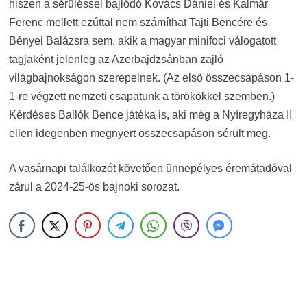
hiszen a sérüléssel bajlódó Kovács Dániel és Kalmár
Ferenc mellett ezúttal nem számíthat Tajti Bencére és
Bényei Balázsra sem, akik a magyar minifoci válogatott
tagjaként jelenleg az Azerbajdzsánban zajló
világbajnokságon szerepelnek. (Az első összecsapáson 1-
1-re végzett nemzeti csapatunk a törökökkel szemben.)
Kérdéses Ballók Bence játéka is, aki még a Nyíregyháza II
ellen idegenben megnyert összecsapáson sérült meg.
A vasárnapi találkozót követően ünnepélyes éremátadóval
zárul a 2024-25-ös bajnoki sorozat.