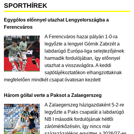
SPORTHÍREK
Egygólos előnnyel utazhat Lengyelországba a
Ferencváros
A Ferencváros hazai pályán 1-0-ra
legyőzte a lengyel Górnik Zabrzét a
labdarúgó Európa-liga selejtezőjének
harmadik fordulójában, így előnnyel
utazhat a visszavágóra. A keddi
sajtótájékoztatókon elhangzottaknak
megfelelően mindkét csapat óvatosan kezdett
Három góllal verte a Paksot a Zalaegerszeg
A Zalaegerszeg házigazdaként 5-2-re
legyőzte a Paks csapatát a labdarúgó
NB I második fordulójának hétfői
zárómérkőzésén, így nincs már
százszázalékos együttes a 2026/27-es