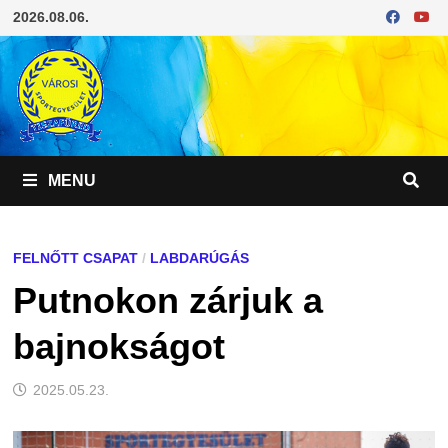
Skip
2026.08.06.
to
content
MENU
FELNŐTT CSAPAT
/
LABDARÚGÁS
Putnokon zárjuk a
bajnokságot
2025.05.23.