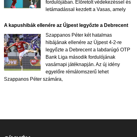
fordulójában. Előretolt védekezéssel és
letámadással kezdett a Vasas, amely
A kapushibák ellenére az Újpest legyőzte a Debrecent
Szappanos Péter két hatalmas
hibájának ellenére az Újpest 4-2-re
legyőzte a Debrecent a labdarúgó OTP
Bank Liga második fordulójának
vasárnapi játéknapján. Az új idény
egyelőre rémálomszerű lehet
Szappanos Péter számára,