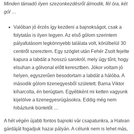
Minden támadó ilyen szezonkezdésről álmodik, fél óra, két
gól …
Valóban jó érzés így kezdeni a bajnokságot, csak a
folytatás is ilyen legyen. Az első gólom szerintem
pályafutásom legkönnyebb találata volt, körülbelül 30
centiről szereztem. Egy szöglet után Fehér Zsolt fejelte
kapura a labdát a hosszú sarokról, mely úgy tűnt, hogy
elsuhan a gólvonal előtt keresztben. Jókor voltam jó
helyen, egyszerűen besodortam a labdát a hálóba. A
második gólom tizenegyesből született. Barna Viktor
kiharcolta, én berúgtam. Egyébként mi ketten vagyunk
kijelölve a tizenegyesrúgásokra. Eddig még nem
hibáztunk büntetőt …
A hét végén újabb fontos bajnoki vár csapatunkra, a Hatvan
gárdáját fogadjuk hazai pályán. A célunk nem is lehet más,