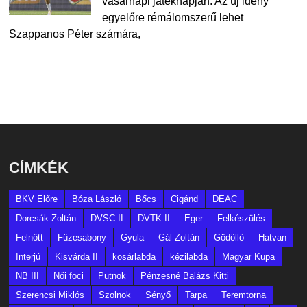
vasárnapi játéknapján. Az új idény
egyelőre rémálomszerű lehet
Szappanos Péter számára,
CÍMKÉK
BKV Előre
Bóza László
Bőcs
Cigánd
DEAC
Dorcsák Zoltán
DVSC II
DVTK II
Eger
Felkészülés
Felnőtt
Füzesabony
Gyula
Gál Zoltán
Gödöllő
Hatvan
Interjú
Kisvárda II
kosárlabda
kézilabda
Magyar Kupa
NB III
Női foci
Putnok
Pénzesné Balázs Kitti
Szerencsi Miklós
Szolnok
Sényő
Tarpa
Teremtorna