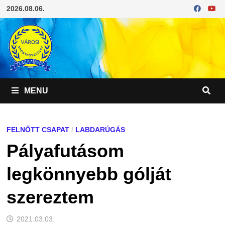
Skip
2026.08.06.
to
content
MENU
FELNŐTT CSAPAT
/
LABDARÚGÁS
Pályafutásom
legkönnyebb gólját
szereztem
2021.03.03.