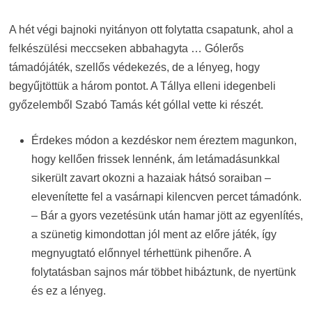
A hét végi bajnoki nyitányon ott folytatta csapatunk, ahol a
felkészülési meccseken abbahagyta … Gólerős
támadójáték, szellős védekezés, de a lényeg, hogy
begyűjtöttük a három pontot. A Tállya elleni idegenbeli
győzelemből Szabó Tamás két góllal vette ki részét.
Érdekes módon a kezdéskor nem éreztem magunkon,
hogy kellően frissek lennénk, ám letámadásunkkal
sikerült zavart okozni a hazaiak hátsó soraiban –
elevenítette fel a vasárnapi kilencven percet támadónk.
– Bár a gyors vezetésünk után hamar jött az egyenlítés,
a szünetig kimondottan jól ment az előre játék, így
megnyugtató előnnyel térhettünk pihenőre. A
folytatásban sajnos már többet hibáztunk, de nyertünk
és ez a lényeg.