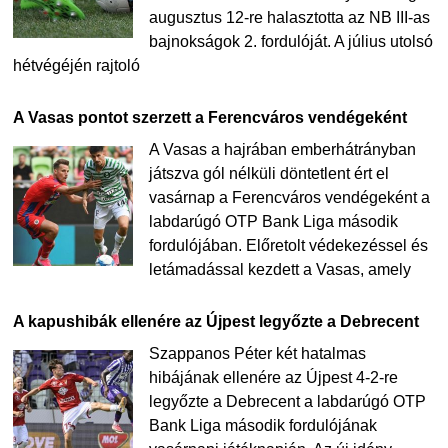
augusztus 12-re halasztotta az NB III-as
bajnokságok 2. fordulóját. A július utolsó
hétvégéjén rajtoló
A Vasas pontot szerzett a Ferencváros vendégeként
A Vasas a hajrában emberhátrányban
játszva gól nélküli döntetlent ért el
vasárnap a Ferencváros vendégeként a
labdarúgó OTP Bank Liga második
fordulójában. Előretolt védekezéssel és
letámadással kezdett a Vasas, amely
A kapushibák ellenére az Újpest legyőzte a Debrecent
Szappanos Péter két hatalmas
hibájának ellenére az Újpest 4-2-re
legyőzte a Debrecent a labdarúgó OTP
Bank Liga második fordulójának