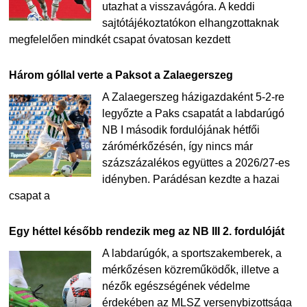
utazhat a visszavágóra. A keddi
sajtótájékoztatókon elhangzottaknak
megfelelően mindkét csapat óvatosan kezdett
Három góllal verte a Paksot a Zalaegerszeg
A Zalaegerszeg házigazdaként 5-2-re
legyőzte a Paks csapatát a labdarúgó
NB I második fordulójának hétfői
zárómérkőzésén, így nincs már
százszázalékos együttes a 2026/27-es
idényben. Parádésan kezdte a hazai
csapat a
Egy héttel később rendezik meg az NB III 2. fordulóját
A labdarúgók, a sportszakemberek, a
mérkőzésen közreműködők, illetve a
nézők egészségének védelme
érdekében az MLSZ versenybizottsága