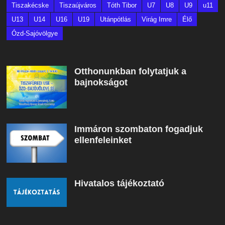
Tiszakécske
Tiszaújváros
Tóth Tibor
U7
U8
U9
u11
U13
U14
U16
U19
Utánpótlás
Virág Imre
Élő
Ózd-Sajóvölgye
Otthonunkban folytatjuk a
bajnokságot
Immáron szombaton fogadjuk
ellenfeleinket
Hivatalos tájékoztató