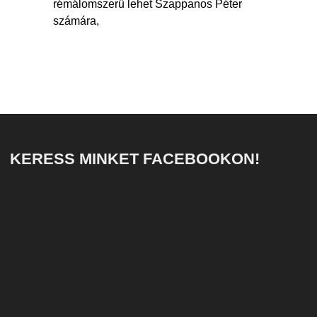
rémálomszerű lehet Szappanos Péter
számára,
KERESS MINKET FACEBOOKON!