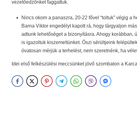
vezetőedzőnket faggattuk.
Nincs okom a panaszra, 20-22 fővel “toltuk” végig a 
Barna Viktor engedélyt kapott rá, hogy tárgyaljon má
adtunk lehetőséget a bizonyításra. Ahogy korábban, ú
is igazoltuk kiszemeltünket. Őszi sérültjeink felépülte
óvatosan mérjük a terhelést, nem szeretnénk, ha vélet
Idei első felkészülési meccsünket jövő szombaton a Karcag