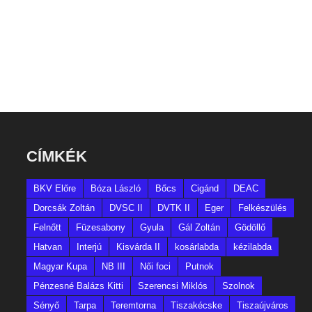
CÍMKÉK
BKV Előre
Bóza László
Bőcs
Cigánd
DEAC
Dorcsák Zoltán
DVSC II
DVTK II
Eger
Felkészülés
Felnőtt
Füzesabony
Gyula
Gál Zoltán
Gödöllő
Hatvan
Interjú
Kisvárda II
kosárlabda
kézilabda
Magyar Kupa
NB III
Női foci
Putnok
Pénzesné Balázs Kitti
Szerencsi Miklós
Szolnok
Sényő
Tarpa
Teremtorna
Tiszakécske
Tiszaújváros