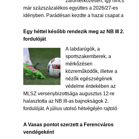
zárómérkőzésén, így nincs
már százszázalékos együttes a 2026/27-es
idényben. Parádésan kezdte a hazai csapat a
Egy héttel később rendezik meg az NB III 2.
fordulóját
A labdarúgók, a
sportszakemberek, a
mérkőzésen
közreműködők, illetve a
nézők egészségének
védelme érdekében az
MLSZ versenybizottsága augusztus 12-re
halasztotta az NB III-as bajnokságok 2.
fordulóját. A július utolsó hétvégéjén rajtoló
A Vasas pontot szerzett a Ferencváros
vendégeként