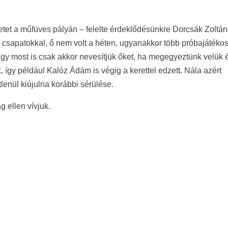
hetet a műfüves pályán – felelte érdeklődésünkre Dorcsák Zoltán
s csapatokkal, ő nem volt a héten, ugyanakkor több próbajátéko
gy most is csak akkor nevesítjük őket, ha megegyeztünk velük é
k, így például Kalóz Ádám is végig a kerettel edzett. Nála azért
lenül kiújulna korábbi sérülése.
 ellen vívjuk.