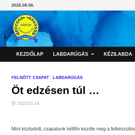
Skip
2026.08.06.
to
content
KEZDŐLAP
LABDARÚGÁS
KÉZILABDA
FELNŐTT CSAPAT
/
LABDARÚGÁS
Öt edzésen túl …
2023.01.14.
Mint köztudott, csapatunk hétfőn kezdte meg a felkészülést