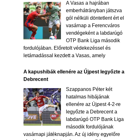
A Vasas a hajrában
emberhátrányban játszva
gól nélküli döntetlent ért el
vasárnap a Ferencváros
vendégeként a labdarúgó
OTP Bank Liga második
fordulójában. Előretolt védekezéssel és
letámadással kezdett a Vasas, amely
A kapushibák ellenére az Újpest legyőzte a
Debrecent
Szappanos Péter két
hatalmas hibájának
ellenére az Újpest 4-2-re
legyőzte a Debrecent a
labdarúgó OTP Bank Liga
második fordulójának
vasárnapi játéknapján. Az új idény egyelőre