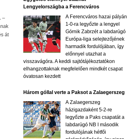
Lengyelországba a Ferencváros
A Ferencváros hazai pályán
. –
1-0-ra legyőzte a lengyel
snak
Górnik Zabrzét a labdarúgó
s át
Európa-liga selejtezőjének
harmadik fordulójában, így
előnnyel utazhat a
visszavágóra. A keddi sajtótájékoztatókon
elhangzottaknak megfelelően mindkét csapat
óvatosan kezdett
Három góllal verte a Paksot a Zalaegerszeg
A Zalaegerszeg
házigazdaként 5-2-re
legyőzte a Paks csapatát a
labdarúgó NB I második
fordulójának hétfői