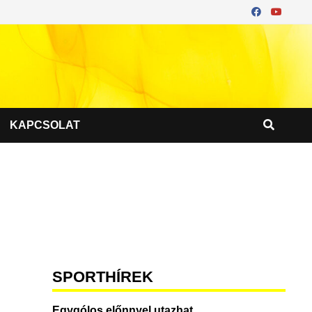
KAPCSOLAT
SPORTHÍREK
Egygólos előnnyel utazhat