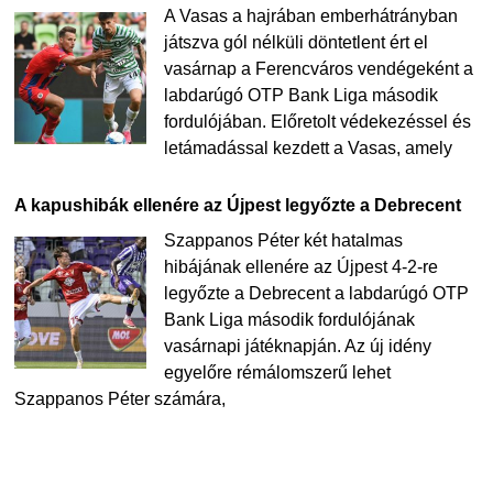
A Vasas a hajrában emberhátrányban
játszva gól nélküli döntetlent ért el
vasárnap a Ferencváros vendégeként a
labdarúgó OTP Bank Liga második
fordulójában. Előretolt védekezéssel és
letámadással kezdett a Vasas, amely
A kapushibák ellenére az Újpest legyőzte a Debrecent
Szappanos Péter két hatalmas
hibájának ellenére az Újpest 4-2-re
legyőzte a Debrecent a labdarúgó OTP
Bank Liga második fordulójának
vasárnapi játéknapján. Az új idény
egyelőre rémálomszerű lehet
Szappanos Péter számára,