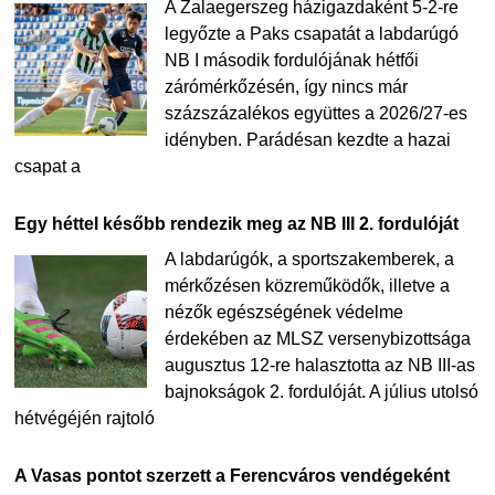
A Zalaegerszeg házigazdaként 5-2-re
legyőzte a Paks csapatát a labdarúgó
NB I második fordulójának hétfői
zárómérkőzésén, így nincs már
százszázalékos együttes a 2026/27-es
idényben. Parádésan kezdte a hazai
csapat a
Egy héttel később rendezik meg az NB III 2. fordulóját
A labdarúgók, a sportszakemberek, a
mérkőzésen közreműködők, illetve a
nézők egészségének védelme
érdekében az MLSZ versenybizottsága
augusztus 12-re halasztotta az NB III-as
bajnokságok 2. fordulóját. A július utolsó
hétvégéjén rajtoló
A Vasas pontot szerzett a Ferencváros vendégeként