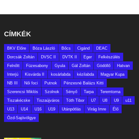
CÍMKÉK
BKV Előre
Bóza László
Bőcs
Cigánd
DEAC
Dorcsák Zoltán
DVSC II
DVTK II
Eger
Felkészülés
Felnőtt
Füzesabony
Gyula
Gál Zoltán
Gödöllő
Hatvan
Interjú
Kisvárda II
kosárlabda
kézilabda
Magyar Kupa
NB III
Női foci
Putnok
Pénzesné Balázs Kitti
Szerencsi Miklós
Szolnok
Sényő
Tarpa
Teremtorna
Tiszakécske
Tiszaújváros
Tóth Tibor
U7
U8
U9
u11
U13
U14
U16
U19
Utánpótlás
Virág Imre
Élő
Ózd-Sajóvölgye