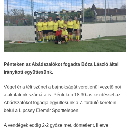
Pénteken az Abádszalókot fogadta Bóza László által
irányított együttesünk.
Véget ér a téli szünet a bajnokságát veretlenül vezető női
alakulatunk számára is. Pénteken 18.30-as kezdéssel az
Abádszalókot fogadja együttesünk a 7. forduló keretein
belül a Lipcsey Elemér Sporttelepen.
A vendégek eddig 2-2 győzelmet, döntetlent, illetve