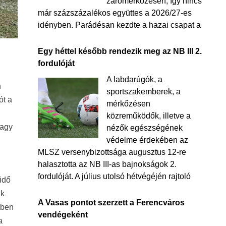
zárómérkőzésén, így nincs
már százszázalékos együttes a 2026/27-es
idényben. Parádésan kezdte a hazai csapat a
Egy héttel később rendezik meg az NB III 2.
fordulóját
A labdarúgók, a
n
sportszakemberek, a
ót a
mérkőzésen
közreműködők, illetve a
vagy
nézők egészségének
védelme érdekében az
MLSZ versenybizottsága augusztus 12-re
halasztotta az NB III-as bajnokságok 2.
fordulóját. A július utolsó hétvégéjén rajtoló
idő
nk
A Vasas pontot szerzett a Ferencváros
bben
vendégeként
a