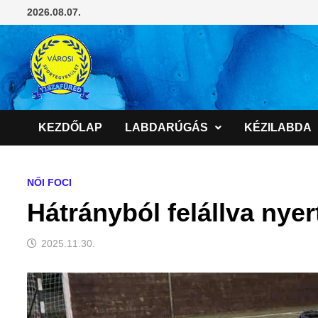
Skip
2026.08.07.
to
content
KEZDŐLAP
LABDARÚGÁS
KÉZILABDA
NŐI FOCI
Hátrányból felállva nye
2025.11.30.