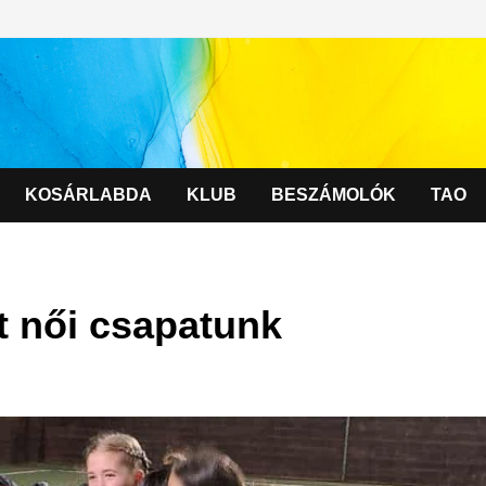
KOSÁRLABDA
KLUB
BESZÁMOLÓK
TAO
rt női csapatunk