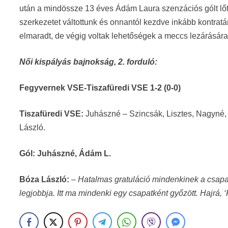
után a mindössze 13 éves Ádám Laura szenzációs gólt lőtt
szerkezetet váltottunk és onnantól kezdve inkább kontratá
elmaradt, de végig voltak lehetőségek a meccs lezárásá
Női kispályás bajnokság, 2. forduló:
Fegyvernek VSE-Tiszafüredi VSE 1-2 (0-0)
Tiszafüredi VSE:
Juhászné – Szincsák, Lisztes, Nagyné,
László.
Gól: Juhászné, Ádám L.
Bóza László:
–
Hatalmas gratuláció mindenkinek a csapat
legjobbja. Itt ma mindenki egy csapatként győzött. Hajrá, ‘F