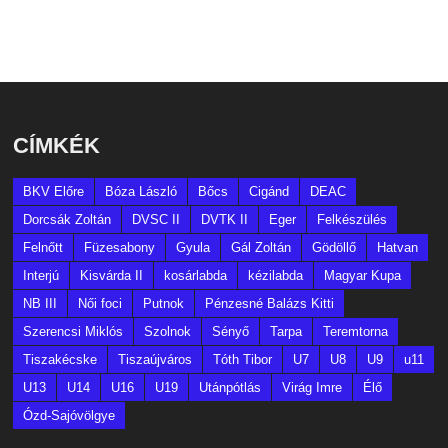
CÍMKÉK
BKV Előre
Bóza László
Bőcs
Cigánd
DEAC
Dorcsák Zoltán
DVSC II
DVTK II
Eger
Felkészülés
Felnőtt
Füzesabony
Gyula
Gál Zoltán
Gödöllő
Hatvan
Interjú
Kisvárda II
kosárlabda
kézilabda
Magyar Kupa
NB III
Női foci
Putnok
Pénzesné Balázs Kitti
Szerencsi Miklós
Szolnok
Sényő
Tarpa
Teremtorna
Tiszakécske
Tiszaújváros
Tóth Tibor
U7
U8
U9
u11
U13
U14
U16
U19
Utánpótlás
Virág Imre
Élő
Ózd-Sajóvölgye