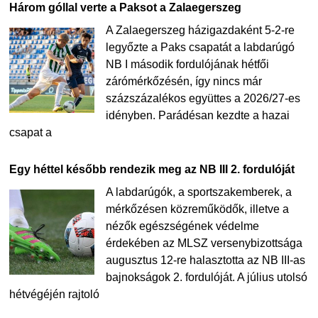
Három góllal verte a Paksot a Zalaegerszeg
A Zalaegerszeg házigazdaként 5-2-re
legyőzte a Paks csapatát a labdarúgó
NB I második fordulójának hétfői
zárómérkőzésén, így nincs már
százszázalékos együttes a 2026/27-es
idényben. Parádésan kezdte a hazai
csapat a
Egy héttel később rendezik meg az NB III 2. fordulóját
A labdarúgók, a sportszakemberek, a
mérkőzésen közreműködők, illetve a
nézők egészségének védelme
érdekében az MLSZ versenybizottsága
augusztus 12-re halasztotta az NB III-as
bajnokságok 2. fordulóját. A július utolsó
hétvégéjén rajtoló