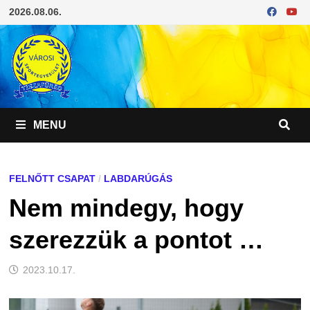
Skip
2026.08.06.
to
content
MENU
FELNŐTT CSAPAT
/
LABDARÚGÁS
Nem mindegy, hogy
szerezzük a pontot …
2023.10.17.