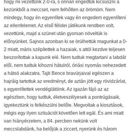
hogy mi vezettünk 2-0-ra, s onnan engedtük kicsúszni a
kezünkből a meccset, nem felhőtlen az örömöm. Nem
mindegy, hogy én egyenlítek vagy én engedem egyenlíteni
az ellenfelemet. Az első félidei játékunk rendben volt,
vezettünk, majd a szünet után gyorsan növeltük is
előnyünket. Sajnos azonban ki se örülhettük magunkat a 0-
2 miatt, máris szépítettek a hazaiak, s attól kezdve teljesen
beszorítottak a kapunk elé. Nem tudtuk megtartani a labdát
elől, nem tudtuk kihozni hátulról, óriási nyomás nehezedett
a hátsó alakzatra. Tajti Bence bravúrjaival egészen a
hajráig tartottuk az eredményt, de aztán jött egy rövidzárlat,
s egyenlítettek vendéglátóink. Az igazán fájó az az
egészben, hogy tudtuk, életveszélyesek a pontrúgásaik,
igyekeztünk is felkészülni belőle. Megvoltak a kiosztások,
mégis egy ilyen szituációt követően lett egál. És ami miatt
van hiányérzetem, a 84. percben nekünk volt
meccslabdánk, ha belőjük a ziccert, nyerünk és három