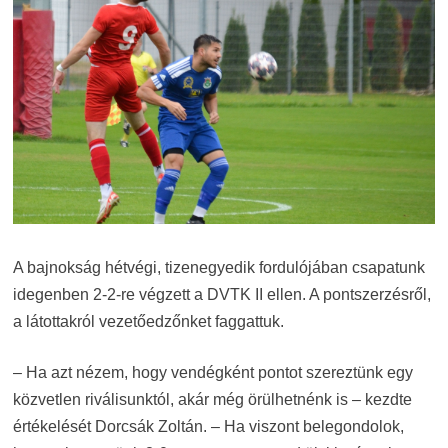
A bajnokság hétvégi, tizenegyedik fordulójában csapatunk
idegenben 2-2-re végzett a DVTK II ellen. A pontszerzésről,
a látottakról vezetőedzőnket faggattuk.
– Ha azt nézem, hogy vendégként pontot szereztünk egy
közvetlen riválisunktól, akár még örülhetnénk is – kezdte
értékelését Dorcsák Zoltán. – Ha viszont belegondolok,