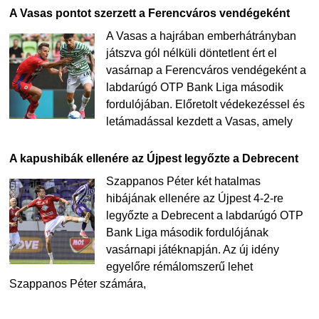
A Vasas pontot szerzett a Ferencváros vendégeként
A Vasas a hajrában emberhátrányban
játszva gól nélküli döntetlent ért el
vasárnap a Ferencváros vendégeként a
labdarúgó OTP Bank Liga második
fordulójában. Előretolt védekezéssel és
letámadással kezdett a Vasas, amely
A kapushibák ellenére az Újpest legyőzte a Debrecent
Szappanos Péter két hatalmas
hibájának ellenére az Újpest 4-2-re
legyőzte a Debrecent a labdarúgó OTP
Bank Liga második fordulójának
vasárnapi játéknapján. Az új idény
egyelőre rémálomszerű lehet
Szappanos Péter számára,