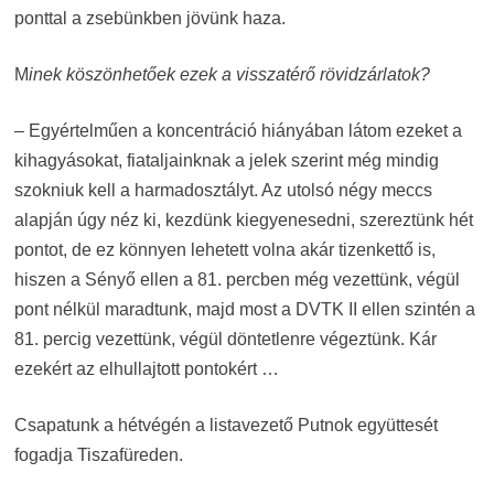
ponttal a zsebünkben jövünk haza.
M
inek köszönhetőek ezek a visszatérő rövidzárlatok?
– Egyértelműen a koncentráció hiányában látom ezeket a
kihagyásokat, fiataljainknak a jelek szerint még mindig
szokniuk kell a harmadosztályt. Az utolsó négy meccs
alapján úgy néz ki, kezdünk kiegyenesedni, szereztünk hét
pontot, de ez könnyen lehetett volna akár tizenkettő is,
hiszen a Sényő ellen a 81. percben még vezettünk, végül
pont nélkül maradtunk, majd most a DVTK II ellen szintén a
81. percig vezettünk, végül döntetlenre végeztünk. Kár
ezekért az elhullajtott pontokért …
Csapatunk a hétvégén a listavezető Putnok együttesét
fogadja Tiszafüreden.