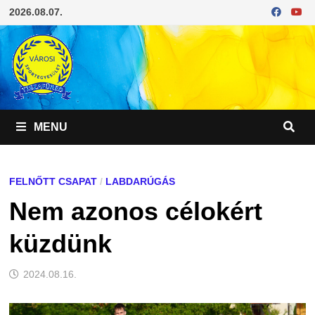
Skip
2026.08.07.
to
content
MENU
FELNŐTT CSAPAT
/
LABDARÚGÁS
Nem azonos célokért
küzdünk
2024.08.16.