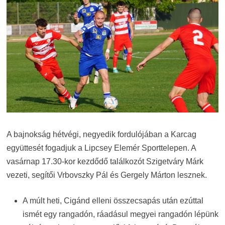
A bajnokság hétvégi, negyedik fordulójában a Karcag
együttesét fogadjuk a Lipcsey Elemér Sporttelepen. A
vasárnap 17.30-kor kezdődő találkozót Szigetváry Márk
vezeti, segítői Vrbovszky Pál és Gergely Márton lesznek.
A múlt heti, Cigánd elleni összecsapás után ezúttal
ismét egy rangadón, ráadásul megyei rangadón lépünk