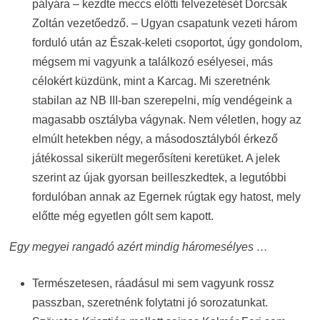
pályára – kezdte meccs előtti felvezetését Dorcsák
Zoltán vezetőedző. – Ugyan csapatunk vezeti három
forduló után az Észak-keleti csoportot, úgy gondolom,
mégsem mi vagyunk a találkozó esélyesei, más
célokért küzdünk, mint a Karcag. Mi szeretnénk
stabilan az NB III-ban szerepelni, míg vendégeink a
magasabb osztályba vágynak. Nem véletlen, hogy az
elmúlt hetekben négy, a másodosztályból érkező
játékossal sikerült megerősíteni keretüket. A jelek
szerint az újak gyorsan beilleszkedtek, a legutóbbi
fordulóban annak az Egernek rúgtak egy hatost, mely
előtte még egyetlen gólt sem kapott.
Egy megyei rangadó azért mindig háromesélyes …
Természetesen, ráadásul mi sem vagyunk rossz
passzban, szeretnénk folytatni jó sorozatunkat.