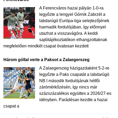
A Ferencváros hazai pályán 1-0-ra
legyőzte a lengyel Górnik Zabrzét a
labdarúgó Európa-liga selejtezőjének
harmadik fordulójában, így előnnyel
utazhat a visszavágóra. A keddi
sajtótájékoztatókon elhangzottaknak
megfelelően mindkét csapat óvatosan kezdett
Három góllal verte a Paksot a Zalaegerszeg
A Zalaegerszeg házigazdaként 5-2-re
legyőzte a Paks csapatát a labdarúgó
NB I második fordulójának hétfői
zárómérkőzésén, így nincs már
százszázalékos együttes a 2026/27-es
idényben. Parádésan kezdte a hazai
csapat a