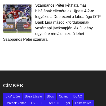
Szappanos Péter két hatalmas
hibájának ellenére az Újpest 4-2-re
legyőzte a Debrecent a labdarúgó OTP
Bank Liga második fordulójának
vasárnapi játéknapján. Az új idény
egyelőre rémálomszerű lehet
Szappanos Péter számára,
CÍMKÉK
BKV Előre
Bóza László
Bőcs
Cigánd
DEAC
Dorcsák Zoltán
DVSC II
DVTK II
Eger
Felkészülés