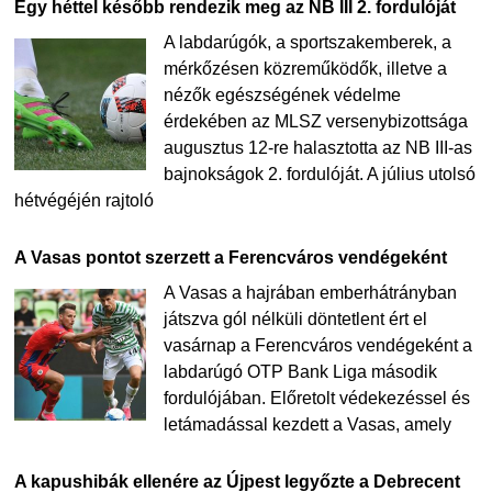
Egy héttel később rendezik meg az NB III 2. fordulóját
A labdarúgók, a sportszakemberek, a
mérkőzésen közreműködők, illetve a
nézők egészségének védelme
érdekében az MLSZ versenybizottsága
augusztus 12-re halasztotta az NB III-as
bajnokságok 2. fordulóját. A július utolsó
hétvégéjén rajtoló
A Vasas pontot szerzett a Ferencváros vendégeként
A Vasas a hajrában emberhátrányban
játszva gól nélküli döntetlent ért el
vasárnap a Ferencváros vendégeként a
labdarúgó OTP Bank Liga második
fordulójában. Előretolt védekezéssel és
letámadással kezdett a Vasas, amely
A kapushibák ellenére az Újpest legyőzte a Debrecent