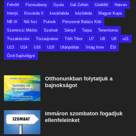
Felnőtt
Füzesabony
Gyula
Gál Zoltán
Gödöllő
Hatvan
Interjú
Kisvárda II
kosárlabda
kézilabda
Magyar Kupa
NB III
Női foci
Putnok
Pénzesné Balázs Kitti
Szerencsi Miklós
Szolnok
Sényő
Tarpa
Teremtorna
Tiszakécske
Tiszaújváros
Tóth Tibor
U7
U8
U9
u11
U13
U14
U16
U19
Utánpótlás
Virág Imre
Élő
Ózd-Sajóvölgye
Otthonunkban folytatjuk a
bajnokságot
Immáron szombaton fogadjuk
ellenfeleinket