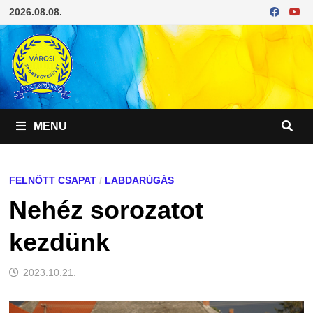
Skip
2026.08.08.
to
content
MENU
FELNŐTT CSAPAT
/
LABDARÚGÁS
Nehéz sorozatot
kezdünk
2023.10.21.