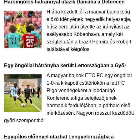
Háromgólos hátránnyal utazik Dániába a Debrecen
Hiába kezdett jól a magyar bajnokság
előző idényének negyedik helyezettje,
húsz perc után átvette az irányítást az
esélyesebb Köbenhavn, amely két
szöglet után a brazil Pereira és Robert
találatával kétgólos
Egy öngóllal hátrányba került Lettországban a Győr
A magyar bajnok ETO FC egy öngóllal
1-0-ra kikapott csütörtökön a lett FC
Riga vendégeként a labdarúgó
Konferencia-liga selejtezőjének
harmadik fordulójában, a párharc első
mérkőzésén. Nagyon rosszul kezdődött
győri szempontból
Egygólos előnnyel utazhat Lengyelországba a