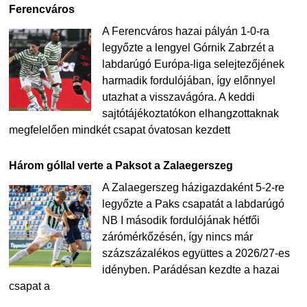
Ferencváros
A Ferencváros hazai pályán 1-0-ra
legyőzte a lengyel Górnik Zabrzét a
labdarúgó Európa-liga selejtezőjének
harmadik fordulójában, így előnnyel
utazhat a visszavágóra. A keddi
sajtótájékoztatókon elhangzottaknak
megfelelően mindkét csapat óvatosan kezdett
Három góllal verte a Paksot a Zalaegerszeg
A Zalaegerszeg házigazdaként 5-2-re
legyőzte a Paks csapatát a labdarúgó
NB I második fordulójának hétfői
zárómérkőzésén, így nincs már
százszázalékos együttes a 2026/27-es
idényben. Parádésan kezdte a hazai
csapat a