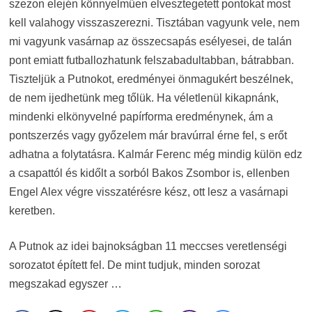
szezon elején könnyelműen elvesztegetett pontokat most
kell valahogy visszaszerezni. Tisztában vagyunk vele, nem
mi vagyunk vasárnap az összecsapás esélyesei, de talán
pont emiatt futballozhatunk felszabadultabban, bátrabban.
Tiszteljük a Putnokot, eredményei önmagukért beszélnek,
de nem ijedhetünk meg tőlük. Ha véletlenül kikapnánk,
mindenki elkönyvelné papírforma eredménynek, ám a
pontszerzés vagy győzelem már bravúrral érne fel, s erőt
adhatna a folytatásra. Kalmár Ferenc még mindig külön edz
a csapattól és kidőlt a sorból Bakos Zsombor is, ellenben
Engel Alex végre visszatérésre kész, ott lesz a vasárnapi
keretben.
A Putnok az idei bajnokságban 11 meccses veretlenségi
sorozatot épített fel. De mint tudjuk, minden sorozat
megszakad egyszer …