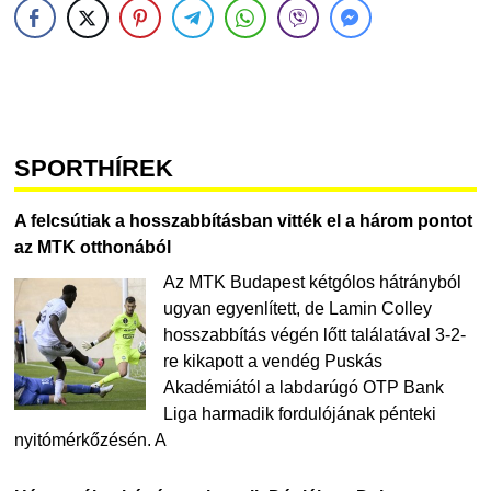
SPORTHÍREK
A felcsútiak a hosszabbításban vitték el a három pontot
az MTK otthonából
Az MTK Budapest kétgólos hátrányból
ugyan egyenlített, de Lamin Colley
hosszabbítás végén lőtt találatával 3-2-
re kikapott a vendég Puskás
Akadémiától a labdarúgó OTP Bank
Liga harmadik fordulójának pénteki
nyitómérkőzésén. A