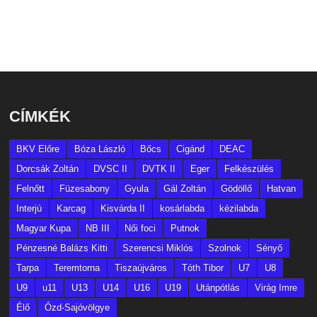
CÍMKÉK
BKV Előre
Bóza László
Bőcs
Cigánd
DEAC
Dorcsák Zoltán
DVSC II
DVTK II
Eger
Felkészülés
Felnőtt
Füzesabony
Gyula
Gál Zoltán
Gödöllő
Hatvan
Interjú
Karcag
Kisvárda II
kosárlabda
kézilabda
Magyar Kupa
NB III
Női foci
Putnok
Pénzesné Balázs Kitti
Szerencsi Miklós
Szolnok
Sényő
Tarpa
Teremtorna
Tiszaújváros
Tóth Tibor
U7
U8
U9
u11
U13
U14
U16
U19
Utánpótlás
Virág Imre
Élő
Ózd-Sajóvölgye