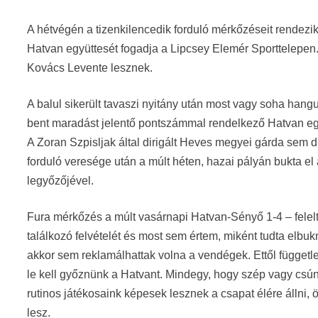
A hétvégén a tizenkilencedik forduló mérkőzéseit rendez
Hatvan együttesét fogadja a Lipcsey Elemér Sporttelepen. 
Kovács Levente lesznek.
A balul sikerült tavaszi nyitány után most vagy soha ha
bent maradást jelentő pontszámmal rendelkező Hatvan eg
A Zoran Szpisljak által dirigált Heves megyei gárda sem 
forduló veresége után a múlt héten, hazai pályán bukta el
legyőzőjével.
Fura mérkőzés a múlt vasárnapi Hatvan-Sényő 1-4 – fele
találkozó felvételét és most sem értem, miként tudta elbuk
akkor sem reklamálhattak volna a vendégek. Ettől függet
le kell győznünk a Hatvant. Mindegy, hogy szép vagy csúny
rutinos játékosaink képesek lesznek a csapat élére álln
lesz.