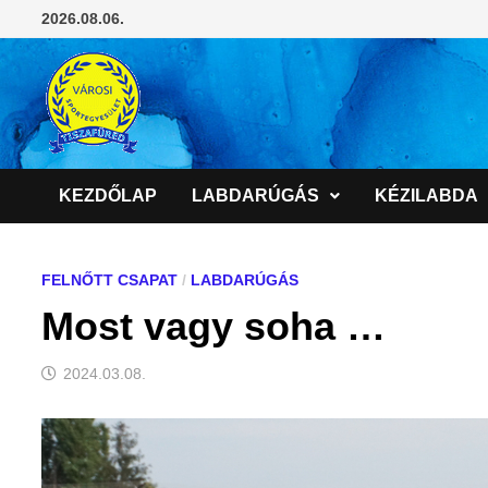
Skip
2026.08.06.
to
content
KEZDŐLAP
LABDARÚGÁS
KÉZILABDA
FELNŐTT CSAPAT
/
LABDARÚGÁS
Most vagy soha …
2024.03.08.