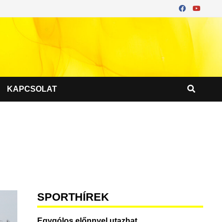
KAPCSOLAT
SPORTHÍREK
Egygólos előnnyel utazhat