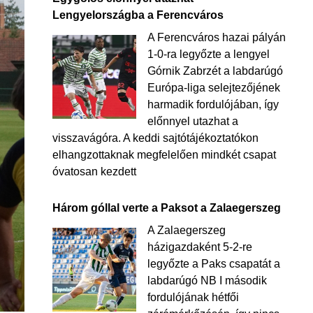
Lengyelországba a Ferencváros
A Ferencváros hazai pályán
1-0-ra legyőzte a lengyel
Górnik Zabrzét a labdarúgó
Európa-liga selejtezőjének
harmadik fordulójában, így
előnnyel utazhat a
visszavágóra. A keddi sajtótájékoztatókon
elhangzottaknak megfelelően mindkét csapat
óvatosan kezdett
Három góllal verte a Paksot a Zalaegerszeg
A Zalaegerszeg
házigazdaként 5-2-re
legyőzte a Paks csapatát a
labdarúgó NB I második
fordulójának hétfői