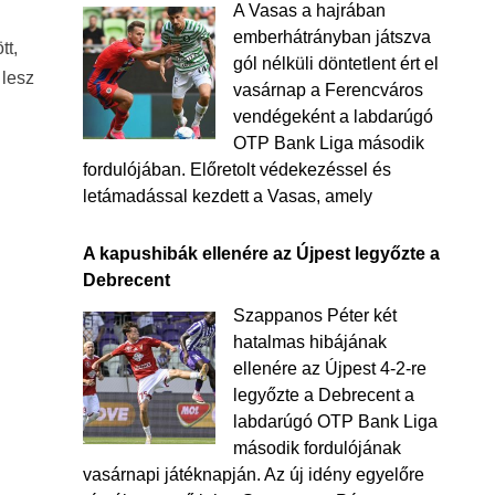
A Vasas a hajrában
emberhátrányban játszva
tt,
gól nélküli döntetlent ért el
 lesz
vasárnap a Ferencváros
vendégeként a labdarúgó
OTP Bank Liga második
fordulójában. Előretolt védekezéssel és
letámadással kezdett a Vasas, amely
A kapushibák ellenére az Újpest legyőzte a
Debrecent
Szappanos Péter két
hatalmas hibájának
ellenére az Újpest 4-2-re
legyőzte a Debrecent a
labdarúgó OTP Bank Liga
második fordulójának
vasárnapi játéknapján. Az új idény egyelőre