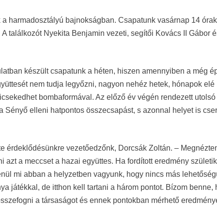
ik a harmadosztályú bajnokságban. Csapatunk vasárnap 14 órak
A találkozót Nyekita Benjamin vezeti, segítői Kovács II Gábor 
ngulatban készült csapatunk a héten, hiszen amennyiben a még 
yüttesét nem tudja legyőzni, nagyon nehéz hetek, hónapok elé 
dicsekedhet bombaformával. Az előző év végén rendezett utolsó
 a Sényő elleni hatpontos összecsapást, s azonnal helyet is cser
lte érdeklődésünkre vezetőedzőnk, Dorcsák Zoltán. – Megnézte
ni azt a meccset a hazai együttes. Ha fordított eredmény születik
lenül mi abban a helyzetben vagyunk, hogy nincs más lehetőség
a játékkal, de itthon kell tartani a három pontot. Bízom benne,
i, összefogni a társaságot és ennek pontokban mérhető eredmény