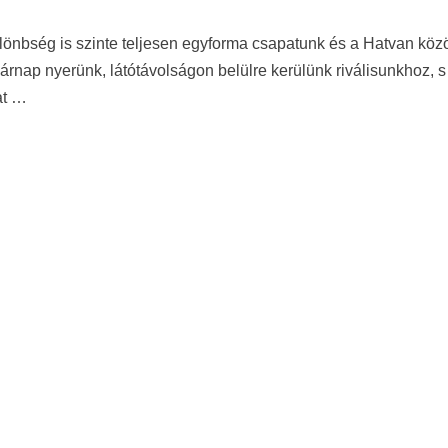
ülönbség is szinte teljesen egyforma csapatunk és a Hatvan közö
rnap nyerünk, látótávolságon belülre kerülünk riválisunkhoz, s
at …