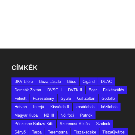
CÍMKÉK
BKV Előre
Bóza László
Bőcs
Cigánd
DEAC
Dorcsák Zoltán
DVSC II
DVTK II
Eger
Felkészülés
Felnőtt
Füzesabony
Gyula
Gál Zoltán
Gödöllő
Hatvan
Interjú
Kisvárda II
kosárlabda
kézilabda
Magyar Kupa
NB III
Női foci
Putnok
Pénzesné Balázs Kitti
Szerencsi Miklós
Szolnok
Sényő
Tarpa
Teremtorna
Tiszakécske
Tiszaújváros