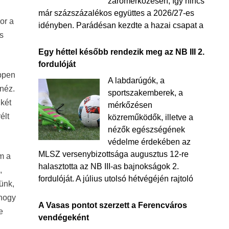
zárómérkőzésén, így nincs
már százszázalékos együttes a 2026/27-es
or a
idényben. Parádésan kezdte a hazai csapat a
és
Egy héttel később rendezik meg az NB III 2.
fordulóját
éppen
A labdarúgók, a
néz.
sportszakemberek, a
 két
mérkőzésen
élt
közreműködők, illetve a
nézők egészségének
védelme érdekében az
MLSZ versenybizottsága augusztus 12-re
m a
halasztotta az NB III-as bajnokságok 2.
,
fordulóját. A július utolsó hétvégéjén rajtoló
ünk,
 hogy
A Vasas pontot szerzett a Ferencváros
e
vendégeként