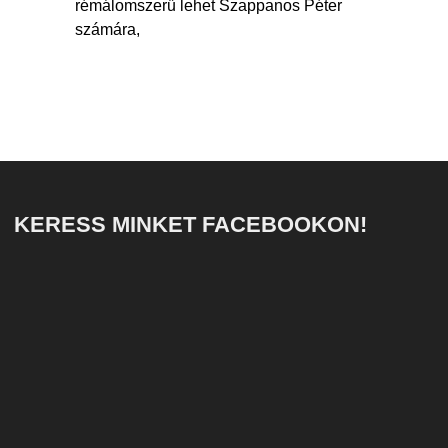
rémálomszerű lehet Szappanos Péter
számára,
KERESS MINKET FACEBOOKON!