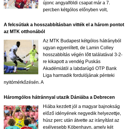
újonc angyalföldi csapat már a 7.
percben kétgólos előnyben volt,
A felcsútiak a hosszabbításban vitték el a három pontot
az MTK otthonából
Az MTK Budapest kétgólos hátrányból
ugyan egyenlített, de Lamin Colley
hosszabbítás végén lőtt találatával 3-2-
re kikapott a vendég Puskás
Akadémiától a labdarúgó OTP Bank
Liga harmadik fordulójának pénteki
nyitómérkőzésén. A
Háromgólos hátránnyal utazik Dániába a Debrecen
Hiába kezdett jól a magyar bajnokság
előző idényének negyedik helyezettje,
húsz perc után átvette az irányítást az
esélyesebb Köbenhavn, amely két