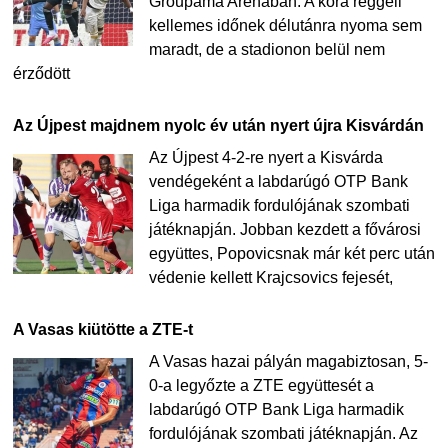
Groupama Arénában. A kora reggeli
kellemes időnek délutánra nyoma sem
maradt, de a stadionon belül nem
érződött
Az Újpest majdnem nyolc év után nyert újra Kisvárdán
Az Újpest 4-2-re nyert a Kisvárda
vendégeként a labdarúgó OTP Bank
Liga harmadik fordulójának szombati
játéknapján. Jobban kezdett a fővárosi
együttes, Popovicsnak már két perc után
védenie kellett Krajcsovics fejesét,
A Vasas kiütötte a ZTE-t
A Vasas hazai pályán magabiztosan, 5-
0-a legyőzte a ZTE együttesét a
labdarúgó OTP Bank Liga harmadik
fordulójának szombati játéknapján. Az