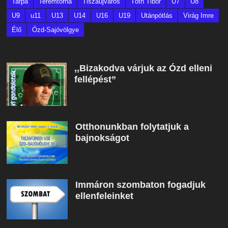
Tarpa
Teremtorna
Tiszaújváros
Tóth Tibor
U7
U8
U9
u11
U13
U14
U16
U19
Utánpótlás
Virág Imre
Élő
Ózd-Sajóvölgye
,,Bizakodva várjuk az Ózd elleni
fellépést”
Otthonunkban folytatjuk a
bajnokságot
Immáron szombaton fogadjuk
ellenfeleinket