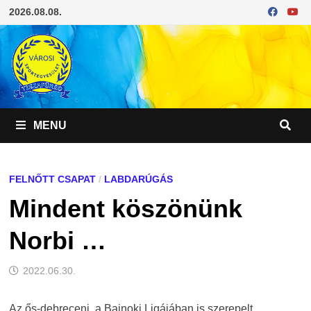
Skip
2026.08.08.
to
content
MENU
FELNŐTT CSAPAT
/
LABDARÚGÁS
Mindent köszönünk
Norbi …
2022.06.30.
Az ős-debreceni, a Bajnoki Ligájában is szerepelt