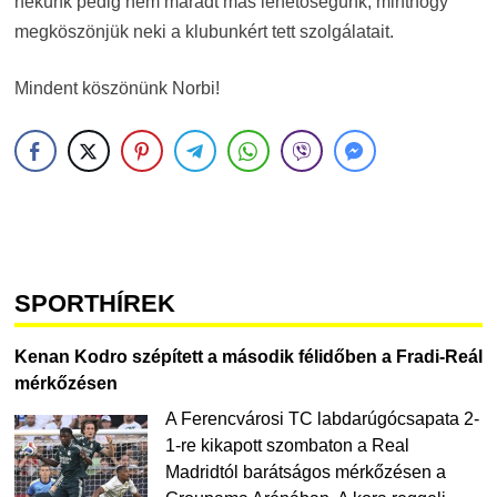
nekünk pedig nem maradt más lehetőségünk, minthogy
megköszönjük neki a klubunkért tett szolgálatait.
Mindent köszönünk Norbi!
SPORTHÍREK
Kenan Kodro szépített a második félidőben a Fradi-Reál
mérkőzésen
A Ferencvárosi TC labdarúgócsapata 2-
1-re kikapott szombaton a Real
Madridtól barátságos mérkőzésen a