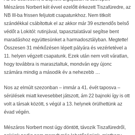
Mészáros Norbert két évvel ezelőtt érkezett Tiszafüredre, az
NB III-ba frissen feljutott csapatunkhoz. Nem titkolt
szándékkal csábítottuk el az akkor már 39 esztendős belső
védőt a Lokitól: rutinjával, tapasztalatával segítse bent
maradáshoz együttesünket a harmadosztályban. Megtette!
Összesen 31 mérkőzésen lépett pályára és vezérletével a
11. helyen végzett csapatunk. Ezek után nem volt váratlan,
hogy továbbra is marasztaltuk, mondván egy újonc
számára mindig a második év a nehezebb …
Nos az elmúlt szezonban – immár a 41. évét taposva –
sérülések miatt kevesebbet játszott, ám 22 bajnoki így is ott
volt a társak között, s végül a 13. helynek örülhettünk az
évad végén.
Mészáros Norbert most úgy döntött, távozik Tiszafüredről,