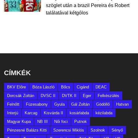
szöglet után a brazil Pereira és Robert
találatával kétgólos
CÍMKÉK
BKV Előre
Bóza László
Bőcs
Cigánd
DEAC
Dorcsák Zoltán
DVSC II
DVTK II
Eger
Felkészülés
Felnőtt
Füzesabony
Gyula
Gál Zoltán
Gödöllő
Hatvan
Interjú
Karcag
Kisvárda II
kosárlabda
kézilabda
Magyar Kupa
NB III
Női foci
Putnok
Pénzesné Balázs Kitti
Szerencsi Miklós
Szolnok
Sényő