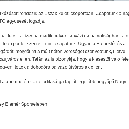
kőzéseit rendezik az Észak-keleti csoportban. Csapatunk a na
TC együttesét fogadja.
al felett, a tizenharmadik helyen tanyázik a bajnokságban, ám
n több pontot szerzett, mint csapatunk. Ugyan a Putnoktól és a
 gárdát, melytől mi a múlt héten vereséget szenvedtünk, illetve
újváros ellen. Talán az is bizonyítja, hogy a kieséstől való fél
 egyenlítettek a dobogóra pályázó újvárosiak ellen.
alapemberére, az ötödik sárga lapját legutóbb begyűjtő Nagy
ey Elemér Sporttelepen.