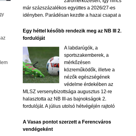
zárómérkőzésén, így nincs
már százszázalékos együttes a 2026/27-es
gy
idényben. Parádésan kezdte a hazai csapat a
Egy héttel később rendezik meg az NB III 2.
 az
fordulóját
A labdarúgók, a
sportszakemberek, a
elem
mérkőzésen
közreműködők, illetve a
nézők egészségének
védelme érdekében az
MLSZ versenybizottsága augusztus 12-re
halasztotta az NB III-as bajnokságok 2.
fordulóját. A július utolsó hétvégéjén rajtoló
A Vasas pontot szerzett a Ferencváros
vendégeként