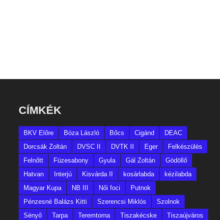
CÍMKÉK
BKV Előre
Bóza László
Bőcs
Cigánd
DEAC
Dorcsák Zoltán
DVSC II
DVTK II
Eger
Felkészülés
Felnőtt
Füzesabony
Gyula
Gál Zoltán
Gödöllő
Hatvan
Interjú
Kisvárda II
kosárlabda
kézilabda
Magyar Kupa
NB III
Női foci
Putnok
Pénzesné Balázs Kitti
Szerencsi Miklós
Szolnok
Sényő
Tarpa
Teremtorna
Tiszakécske
Tiszaújváros