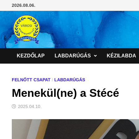
Skip
2026.08.06.
to
content
KEZDŐLAP
LABDARÚGÁS
KÉZILABDA
FELNŐTT CSAPAT
/
LABDARÚGÁS
Menekül(ne) a Stécé
2025.04.10.