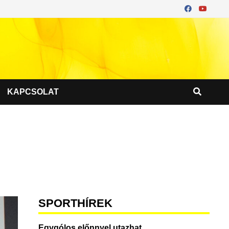
KAPCSOLAT
SPORTHÍREK
Egygólos előnnyel utazhat