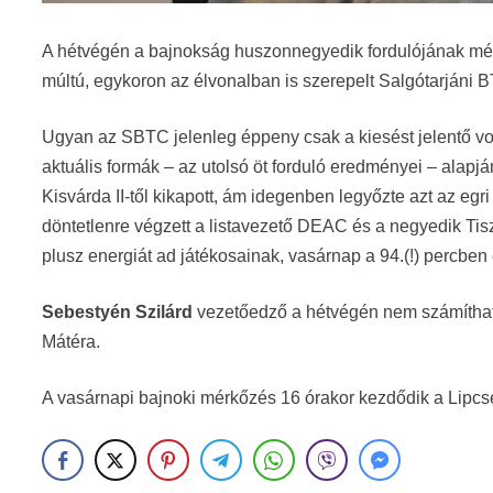
A hétvégén a bajnokság huszonnegyedik fordulójának mér
múltú, egykoron az élvonalban is szerepelt Salgótarjáni B
Ugyan az SBTC jelenleg éppeny csak a kiesést jelentő von
aktuális formák – az utolsó öt forduló eredményei – alapjá
Kisvárda II-től kikapott, ám idegenben legyőzte azt az egri
döntetlenre végzett a listavezető DEAC és a negyedik Tisza
plusz energiát ad játékosainak, vasárnap a 94.(!) percben
Sebestyén Szilárd
vezetőedző a hétvégén nem számíthat 
Mátéra.
A vasárnapi bajnoki mérkőzés 16 órakor kezdődik a Lipcs