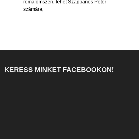
rémálomszerű lehet Szappanos Péter
számára,
KERESS MINKET FACEBOOKON!