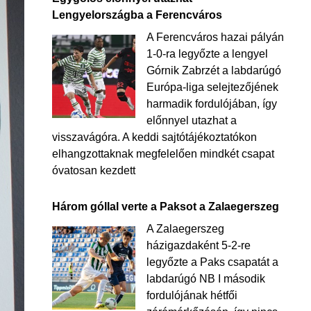
Lengyelországba a Ferencváros
A Ferencváros hazai pályán
1-0-ra legyőzte a lengyel
Górnik Zabrzét a labdarúgó
Európa-liga selejtezőjének
harmadik fordulójában, így
előnnyel utazhat a
visszavágóra. A keddi sajtótájékoztatókon
elhangzottaknak megfelelően mindkét csapat
óvatosan kezdett
Három góllal verte a Paksot a Zalaegerszeg
A Zalaegerszeg
házigazdaként 5-2-re
legyőzte a Paks csapatát a
labdarúgó NB I második
fordulójának hétfői