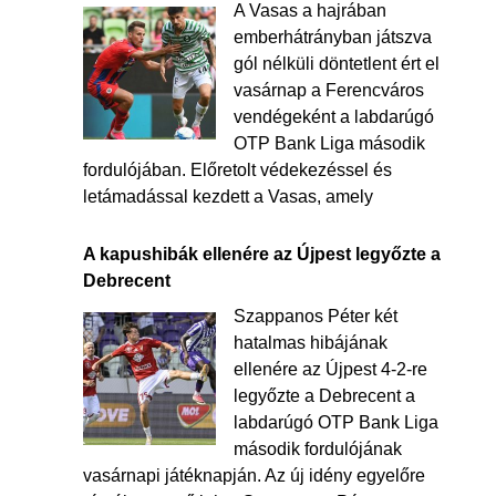
A Vasas a hajrában
emberhátrányban játszva
gól nélküli döntetlent ért el
vasárnap a Ferencváros
vendégeként a labdarúgó
OTP Bank Liga második
fordulójában. Előretolt védekezéssel és
letámadással kezdett a Vasas, amely
A kapushibák ellenére az Újpest legyőzte a
Debrecent
Szappanos Péter két
hatalmas hibájának
ellenére az Újpest 4-2-re
legyőzte a Debrecent a
labdarúgó OTP Bank Liga
második fordulójának
vasárnapi játéknapján. Az új idény egyelőre