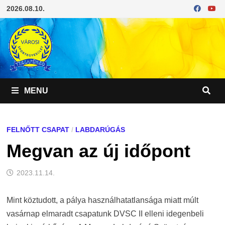
Skip
2026.08.10.
to
content
MENU
FELNŐTT CSAPAT
/
LABDARÚGÁS
Megvan az új időpont
2023.11.14.
Mint köztudott, a pálya használhatatlansága miatt múlt
vasárnap elmaradt csapatunk DVSC II elleni idegenbeli