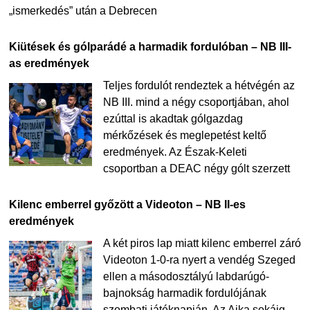
„ismerkedés” után a Debrecen
Kiütések és gólparádé a harmadik fordulóban – NB III-
as eredmények
Teljes fordulót rendeztek a hétvégén az
NB III. mind a négy csoportjában, ahol
ezúttal is akadtak gólgazdag
mérkőzések és meglepetést keltő
eredmények. Az Észak-Keleti
csoportban a DEAC négy gólt szerzett
Kilenc emberrel győzött a Videoton – NB II-es
eredmények
A két piros lap miatt kilenc emberrel záró
Videoton 1-0-ra nyert a vendég Szeged
ellen a másodosztályú labdarúgó-
bajnokság harmadik fordulójának
szombati játéknapján. Az Ajka sokáig