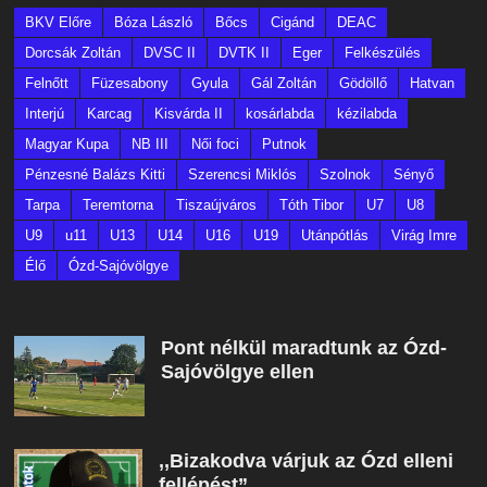
BKV Előre
Bóza László
Bőcs
Cigánd
DEAC
Dorcsák Zoltán
DVSC II
DVTK II
Eger
Felkészülés
Felnőtt
Füzesabony
Gyula
Gál Zoltán
Gödöllő
Hatvan
Interjú
Karcag
Kisvárda II
kosárlabda
kézilabda
Magyar Kupa
NB III
Női foci
Putnok
Pénzesné Balázs Kitti
Szerencsi Miklós
Szolnok
Sényő
Tarpa
Teremtorna
Tiszaújváros
Tóth Tibor
U7
U8
U9
u11
U13
U14
U16
U19
Utánpótlás
Virág Imre
Élő
Ózd-Sajóvölgye
Pont nélkül maradtunk az Ózd-
Sajóvölgye ellen
,,Bizakodva várjuk az Ózd elleni
fellépést”