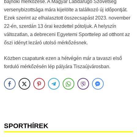
bajnoki mérkőzése. A Magyar Labdarúgó Szövetség
versenybizottsága mára kijelölte a találkozó új időpontját.
Ezek szerint az elhalasztott összecsapást 2023. november
22-én, szerdán 13 órai kezdettel pótoljuk. A helyszín
változatlan, a debreceni Egyetemi Sporttelep ad otthont az
őszi idényt lezáró utolsó mérkőzésnek.
Közben csapatunk ezen a hétvégén már a tavaszi első
forduló mérkőzésén lép pályára Tiszaújvárosban.
SPORTHÍREK