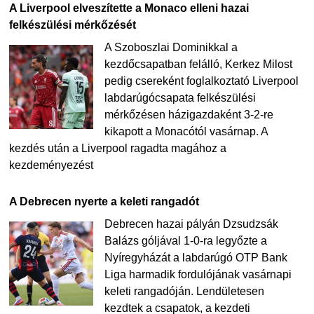
A Liverpool elveszítette a Monaco elleni hazai
felkészülési mérkőzését
A Szoboszlai Dominikkal a
kezdőcsapatban felálló, Kerkez Milost
pedig csereként foglalkoztató Liverpool
labdarúgócsapata felkészülési
mérkőzésen házigazdaként 3-2-re
kikapott a Monacótól vasárnap. A
kezdés után a Liverpool ragadta magához a
kezdeményezést
A Debrecen nyerte a keleti rangadót
Debrecen hazai pályán Dzsudzsák
Balázs góljával 1-0-ra legyőzte a
Nyíregyházát a labdarúgó OTP Bank
Liga harmadik fordulójának vasárnapi
keleti rangadóján. Lendületesen
kezdtek a csapatok, a kezdeti